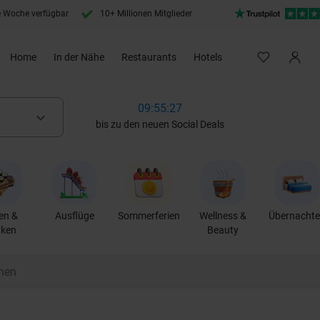
e Woche verfügbar
10+ Millionen Mitglieder
Home
In der Nähe
Restaurants
Hotels
09:55:26
keyboard_arrow_down
bis zu den neuen Social Deals
en &
Ausflüge
Sommerferien
Wellness &
Übernacht
nken
Beauty