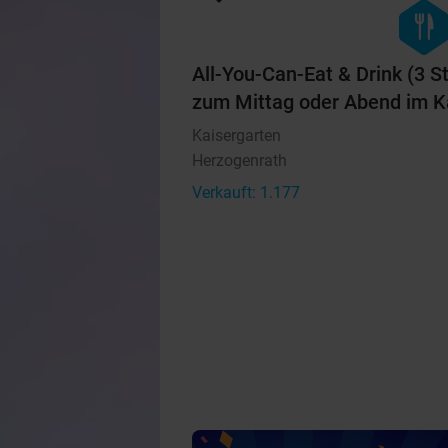
hexago
food
All-You-Can-Eat & Drink (3 S
zum Mittag oder Abend im K
Kaisergarten
Herzogenrath
Verkauft: 1.177