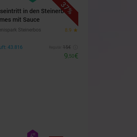
37%
seintritt in den Steinerbos +
mes mit Sauce
enispark Steinerbos
8.9
star
uft: 43.816
15€
Regulär
9
€
,50
favorite_border
hexagon
wellness