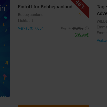
46%
in
Eintritt für Bobbejaanland
Tage
Adv
Bobbejaanland
9.1
star
Lichtaart
WILDL
Emm
Verkauft: 7.664
49
,90
€
Regulär
Emm
26
€
,90
Verka
favorite_border