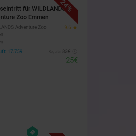
24%
seintritt für WILDLANDS
enture Zoo Emmen
ANDS Adventure Zoo
9.6
star
en
en
uft: 17.759
33€
Regulär
25€
favorite_border
hexagon
events