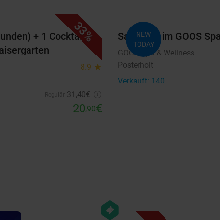
favorite_border
n
33%
tunden) + 1 Cocktail
Saunatag im GOOS Spa
NEW
TODAY
aisergarten
GOOS Spa & Wellness
Posterholt
8.9
star
Verkauft: 140
31
,40
€
Regulär
20
€
,90
favorite_border
hexagon
events