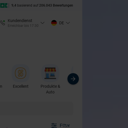
9,4
basierend auf
206.043 Bewertungen
Kundendienst
DE
Erreichbar bis 17:30
en
Excellent
Produkte &
Sport
Kurse &
Auto
Workshops
Filter