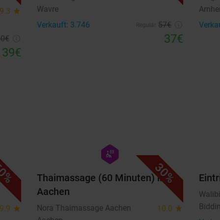
Wavre
Arnh
9.3
star
Verkauft: 3.746
57€
Verka
Regulär
37€
60€
39€
favorite_border
favorite_border
hexagon
wellness
0%
30%
Thaimassage (60 Minuten) in
Eintr
Aachen
Walib
Biddi
Nora Thaimassage Aachen
9.9
star
10.0
star