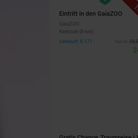
1
Eintritt in den GaiaZOO
GaiaZOO
Kerkrade (8 km)
Verkauft: 8.171
28
,
Regulär
2
Gratis Chance, Traumreise i.