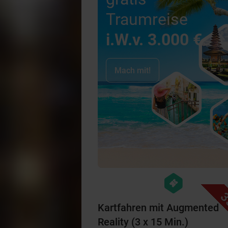
Traumreise
i.W.v. 3.000 €
Mach mit!
hexagon
events
3
Kartfahren mit Augmented
Reality (3 x 15 Min.)