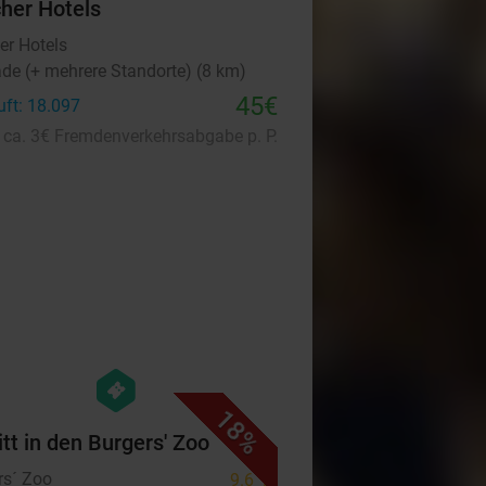
cher Hotels
er Hotels
ade (+ mehrere Standorte) (8 km)
45€
uft: 18.097
. ca. 3€ Fremdenverkehrsabgabe p. P.
favorite_border
hexagon
events
18%
itt in den Burgers' Zoo
rs´ Zoo
9.6
star