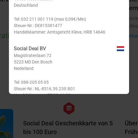
Deutschland
(60 Minuten) in Aachen
Ger
Samanta Spa Thai Massage
Movie
10.0
star
Tel: 032 211 001 119 (max 0,09€/Min)
Steuer-Nr.: DE815381477
Aachen
Bottr
Handelskammer: Amtsgericht Kleve, HRB 14646
ratis
Verkauft: 112
55€
Verka
Regulär
35€
Social Deal BV
Magistratenlaan 72
5223 MD Den Bosch
Nederland
Tel: 088-205 05 05
Steuer-Nr.: NL-8516.39.239.B01
Handelskammer: 55.28.41.32
favorite_border
hexagon
Senden
store
Social Deal België BV
Grasvennestraat 56
Social Deal Geschenkkarte von 5
Über
3511 Hasselt
bis 100 Euro
Früh
België