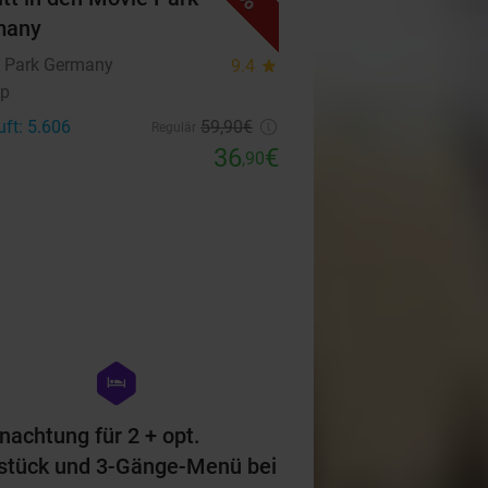
many
 Park Germany
9.4
star
op
uft: 5.606
59
,90
€
Regulär
36
€
,90
favorite_border
hexagon
hotel
nachtung für 2 + opt.
stück und 3-Gänge-Menü bei