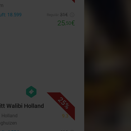
em
uft: 18.599
31€
Regulär
25
€
,50
favorite_border
hexagon
events
25%
itt Walibi Holland
i Holland
9.3
star
nghuizen