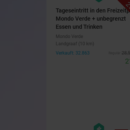
2
Tageseintritt in den Freizeit
Mondo Verde + unbegrenzt
Essen und Trinken
Mondo Verde
Landgraaf (10 km)
Verkauft: 32.863
28
,
Regulär
2
hexagon
events