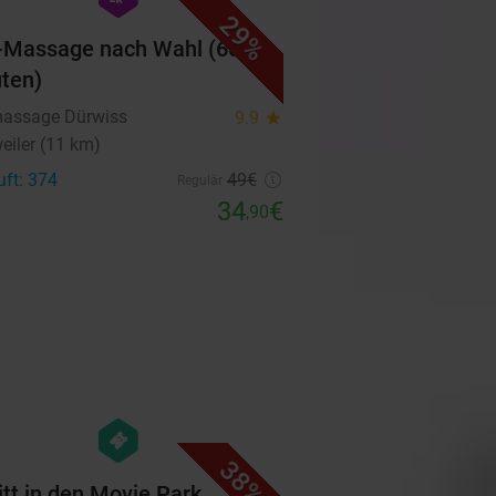
29%
-Massage nach Wahl (60
ten)
assage Dürwiss
9.9
star
eiler (11 km)
uft: 374
49€
Regulär
34
€
,90
favorite_border
hexagon
events
38%
ritt in den Movie Park