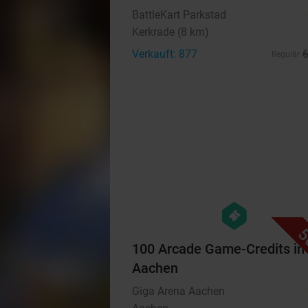
BattleKart Parkstad
Kerkrade (8 km)
Verkauft: 877
Regulär
hexagon
events
5
100 Arcade Game-Credits in
Aachen
Giga Arena Aachen