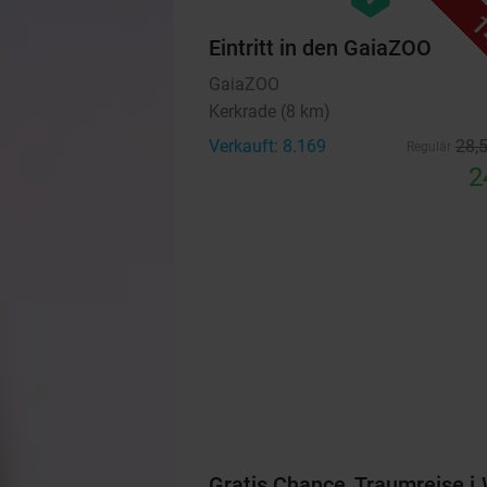
1
Eintritt in den GaiaZOO
GaiaZOO
Kerkrade (8 km)
Verkauft: 8.169
28
,
Regulär
2
Gratis Chance, Traumreise i.