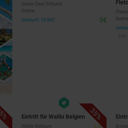
Flet
Social Deal Giftcard
Online
Fletch
5€
Kerkr
Verkauft: 76.862
Verka
Exkl
favorite_border
favorite_border
hexagon
events
5%
35%
Eintritt für Walibi Belgien
Eintr
Walibi Belgium
Burge
9.4
star