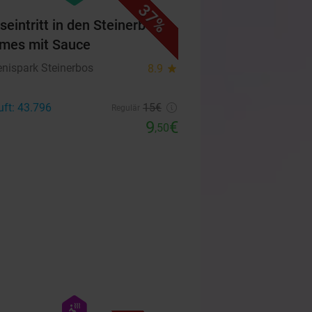
37%
seintritt in den Steinerbos +
mes mit Sauce
enispark Steinerbos
8.9
star
uft: 43.796
15€
Regulär
9
€
,50
favorite_border
hexagon
wellness