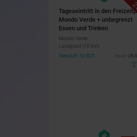
2
Tageseintritt in den Freizeit
Mondo Verde + unbegrenzt
Essen und Trinken
Mondo Verde
Landgraaf (10 km)
Verkauft: 32.823
28
,
Regulär
2
hexagon
events