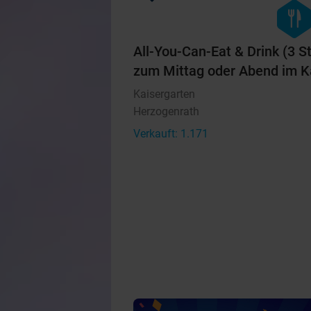
hexago
food
All-You-Can-Eat & Drink (3 S
zum Mittag oder Abend im K
Kaisergarten
Herzogenrath
Verkauft: 1.171