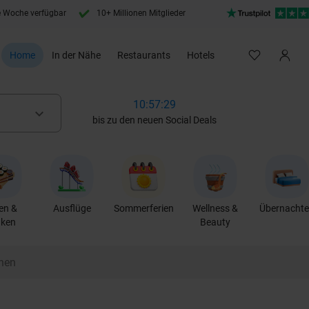
e Woche verfügbar
10+ Millionen Mitglieder
Home
In der Nähe
Restaurants
Hotels
10:57:28
keyboard_arrow_down
bis zu den neuen Social Deals
en &
Ausflüge
Sommerferien
Wellness &
Übernacht
nken
Beauty