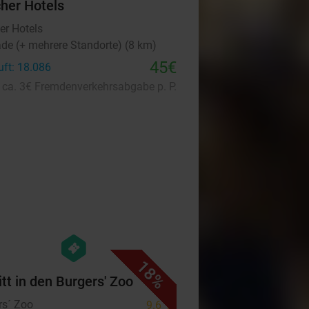
cher Hotels
er Hotels
ade (+ mehrere Standorte) (8 km)
45€
uft: 18.086
. ca. 3€ Fremdenverkehrsabgabe p. P.
favorite_border
hexagon
events
18%
itt in den Burgers' Zoo
rs´ Zoo
9.6
star