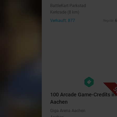
BattleKart Parkstad
Kerkrade (8 km)
Verkauft: 877
Regulär
hexagon
events
5
100 Arcade Game-Credits in
Aachen
Giga Arena Aachen