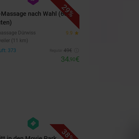
29%
-Massage nach Wahl (60
ten)
assage Dürwiss
9.9
star
eiler (11 km)
uft: 373
49€
Regulär
34
€
,90
favorite_border
hexagon
events
38%
ritt in den Movie Park