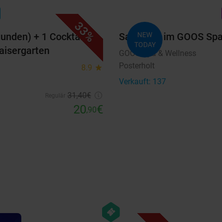
favorite_border
n
33%
tunden) + 1 Cocktail
Saunatag im GOOS Spa
NEW
TODAY
aisergarten
GOOS Spa & Wellness
Posterholt
8.9
star
Verkauft: 137
31
,40
€
Regulär
20
€
,90
favorite_border
hexagon
events