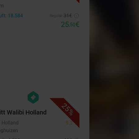
em
uft: 18.584
31€
Regulär
25
€
,50
favorite_border
hexagon
events
25%
itt Walibi Holland
i Holland
9.3
star
nghuizen