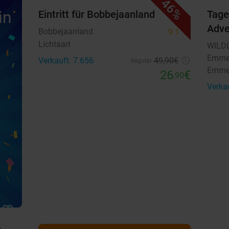
46%
in
Eintritt für Bobbejaanland
Tage
Adv
Bobbejaanland
9.1
star
Lichtaart
WILDL
Emm
Verkauft: 7.656
49
,90
€
Regulär
Emm
26
€
,90
Verka
favorite_border