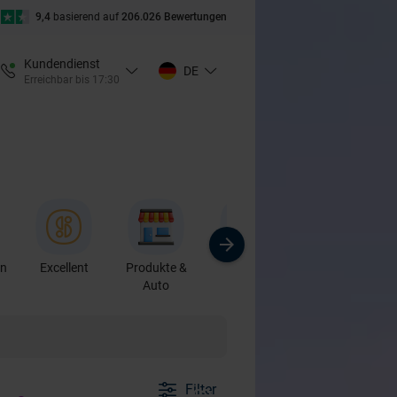
9,4
basierend auf
206.026 Bewertungen
Kundendienst
DE
Erreichbar bis 17:30
en
Excellent
Produkte &
Sport
Kurse &
Auto
Workshops
Filter