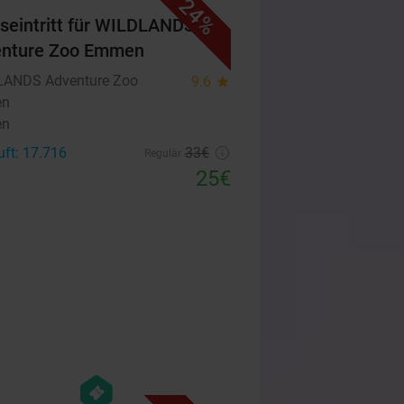
24%
seintritt für WILDLANDS
enture Zoo Emmen
ANDS Adventure Zoo
9.6
star
en
en
uft: 17.716
33€
Regulär
25€
favorite_border
hexagon
events