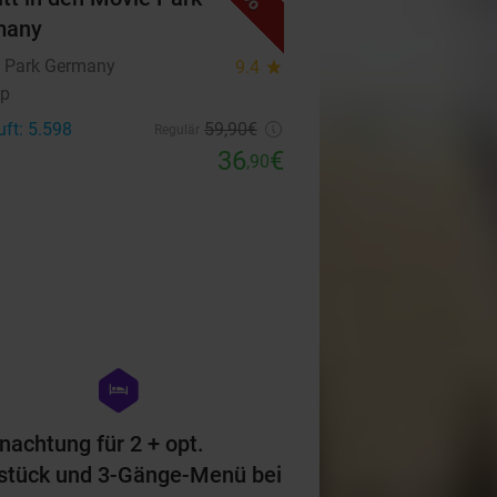
many
 Park Germany
9.4
star
op
uft: 5.598
59
,90
€
Regulär
36
€
,90
favorite_border
hexagon
hotel
nachtung für 2 + opt.
stück und 3-Gänge-Menü bei