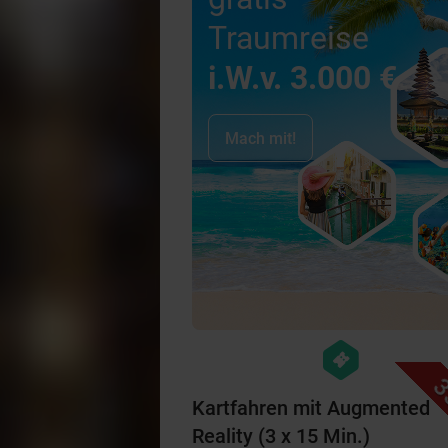
Traumreise
i.W.v. 3.000 €
Mach mit!
hexagon
events
3
Kartfahren mit Augmented
Reality (3 x 15 Min.)