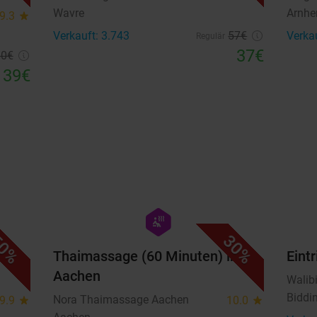
Wavre
Arnh
9.3
star
Verkauft: 3.743
57€
Verka
Regulär
37€
60€
39€
favorite_border
favorite_border
hexagon
wellness
0%
30%
Thaimassage (60 Minuten) in
Eintr
Aachen
Walib
Biddi
Nora Thaimassage Aachen
9.9
star
10.0
star