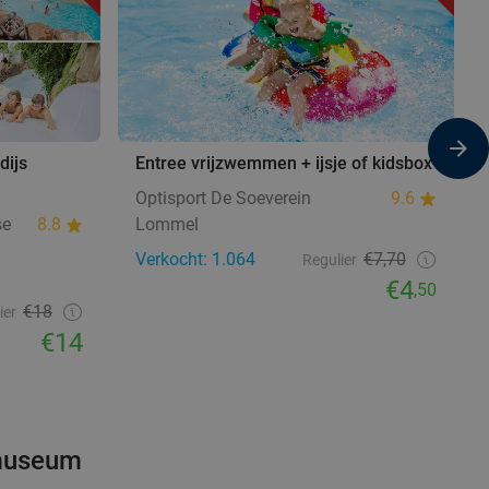
ijs
Entree vrijzwemmen + ijsje of kidsbox
Optisport De Soeverein
9.6
se
8.8
Lommel
Verkocht: 1.064
€7,70
Regulier
€4
,50
€18
ier
€14
 museum