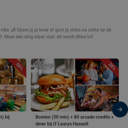
ibe. 🎳 Spare jij je lover of gooi jij strike na strike op de
. Maar één ding staat vast: dit wordt dikke lol!
50%
38%
) bij
Bowlen (50 min) + 80 arcade-credits +
diner bij O´Learys Hasselt