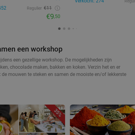
Verkocht: 274
Regul
452
€11
Regulier
€9
,50
 samen een workshop
tijdens een gezellige workshop. De mogelijkheden zijn
eken, chocolade maken, bakken en koken. Verzin het en er
t de mouwen te steken en samen de mooiste en/of lekkerste
35%