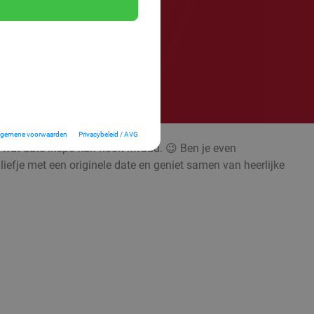
lgemene voorwaarden
Privacybeleid / AVG
; wat date-inspo kan nooit kwaad. 😉 Ben je even
liefje met een originele date en geniet samen van heerlijke