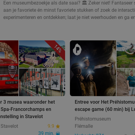
Een museumbezoekje als date saai? 🏛️ Zeker niet! Fantaseer s
aan je favoriete én minst favoriete stukken of zoek de intera
experimenteren en ontdekken; laat je niet weerhouden en ga er
14%
or 3 musea waaronder het
Entree voor Het Préhistom
an Spa-Francorchamps en
escape game (60 min) bij L
nstelling in Stavelot
Préhistomuseum
Stavelot
9.9
Flémalle
39 min.