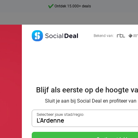
7 dagen per week beschikbaar
10+ miljoen leden
9,4
Bekend van:
Ontdek 15.000+ deals
ën: 16 tips van S
Blijf als eerste op de hoogte v
or de ideale dat
Sluit je aan bij Social Deal en profiteer van
Selecteer jouw stad/regio:
L'Ardenne
Zoek deals in de buurt van
L'Ardenne