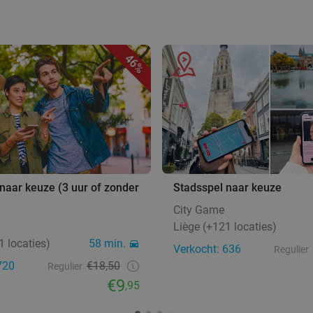
46%
naar keuze (3 uur of zonder
Stadsspel naar keuze
City Game
Liège (+121 locaties)
1 locaties)
58 min.
Verkocht: 636
Regulier
720
€18,50
Regulier
€9
,95