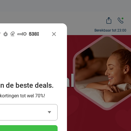
Bereikbaar tot 23:00
ocial Deal
an de beste deals.
es!
 kortingen tot wel 70%!