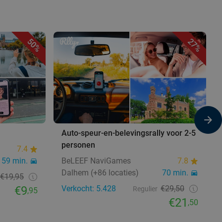
50%
27%
Auto-speur-en-belevingsrally voor 2-5
personen
7.4
59 min.
BeLEEF NaviGames
7.8
Dalhem (+86 locaties)
70 min.
€19,95
€9
Verkocht: 5.428
€29,50
Regulier
,95
€21
,50