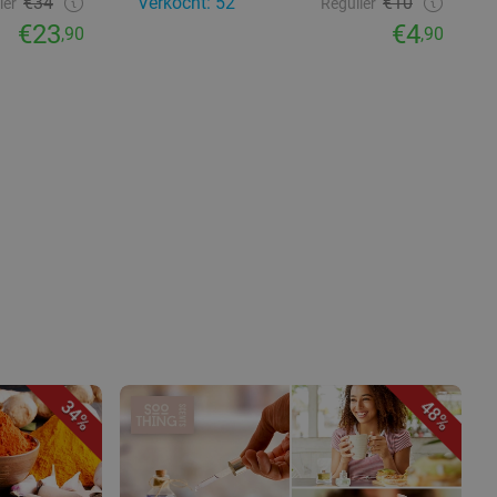
€34
Verkocht: 52
€10
ier
Regulier
€23
€4
,90
,90
34%
48%