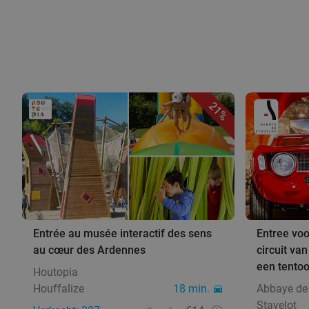
21%
Entrée au musée interactif des sens
Entree vo
au cœur des Ardennes
circuit v
een tentoo
Houtopia
Houffalize
18 min.
Abbaye de 
Stavelot