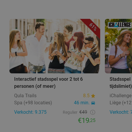
61%
Interactief stadsspel voor 2 tot 6
Stadsspel 
personen (of meer)
tijdslimiet)
Qula Trails
8.5
iChallenge
Spa (+98 locaties)
46 min.
Liège (+12
Verkocht: 9.375
€49
Verkocht: 
Regulier
€19
,25