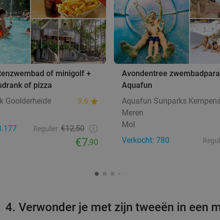
itenzwembad of minigolf +
Avondentree zwembadparad
isdrank of pizza
Aquafun
k Goolderheide
9.6
Aquafun Sunparks Kempen
Meren
Mol
3.177
€12,50
Regulier
€7
Verkocht: 780
Regul
,90
4. Verwonder je met zijn tweeën in een