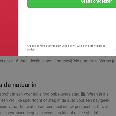
Gratis ontdekken
Bij mij in de buurt
* Je persoonlijke gegevens zijn veilig bij ons. We delen deze nooit met
derden.
A
ste date staat, of al heel wat date-avonturen achter de rug hebt
t deze 16 date ideeën scoor jij ongetwijfeld punten ✨! Verras je 
 de natuur in
ocht in een voor jullie nog onbekende stad 🏙️. Waan je als
 een vrolijke speurtocht of stap in de auto voor een navigeer-
 eens vanaf het water voor een heel nieuw perspectief. Liever
en verrassende quiz is eveneens ideaal als eerste date.