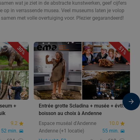
amen wat je ziet in de abstracte kunstwerken, geef cijfers
ctie op in verrassende musea. Veel museums laten je volop
 samen met volle overtuiging voor. Plezier gegarandeerd!
30%
51%
useum +
Entrée grotte Scladina + musée + évtl.
uik
boisson au choix à Andenne
9.2
Espace muséal d'Andenne
10.0
52 min.
Andenne (+1 locatie)
55 min.