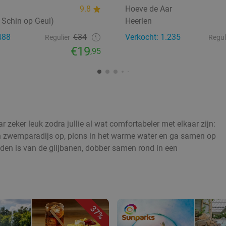
9.8
Hoeve de Aar
 Schin op Geul)
Heerlen
488
€34
Verkocht: 1.235
Regulier
Regul
€19
,95
ar zeker leuk zodra jullie al wat comfortabeler met elkaar zijn:
ch zwemparadijs op, plons in het warme water en ga samen op
eden is van de glijbanen, dobber samen rond in een
37%