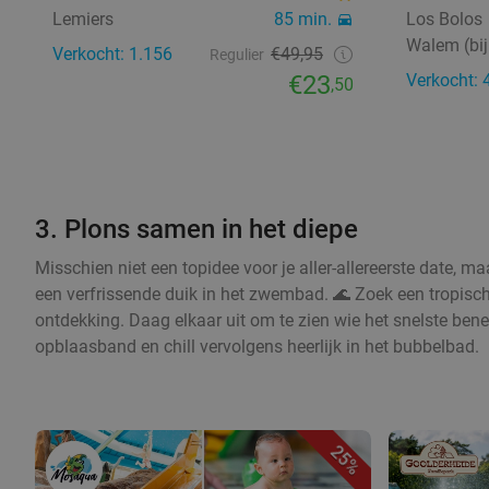
Lemiers
85 min.
Los Bolos
Walem (bij
Verkocht: 1.156
€49,95
Regulier
€23
Verkocht: 
,50
3. Plons samen in het diepe
Misschien niet een topidee voor je aller-allereerste date, ma
een verfrissende duik in het zwembad. 🌊 Zoek een tropis
ontdekking. Daag elkaar uit om te zien wie het snelste ben
opblaasband en chill vervolgens heerlijk in het bubbelbad.
25%