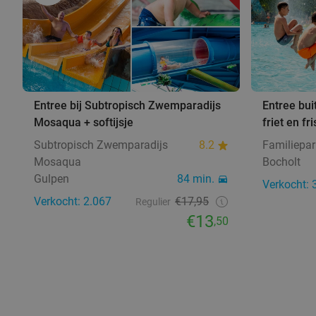
Entree bij Subtropisch Zwemparadijs
Entree bu
Mosaqua + softijsje
friet en fr
Subtropisch Zwemparadijs
8.2
Familiepar
Mosaqua
Bocholt
Gulpen
84 min.
Verkocht: 
Verkocht: 2.067
€17,95
Regulier
€13
,50