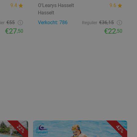
9.4
O'Learys Hasselt
9.6
Hasselt
€55
Verkocht: 786
€36,15
ier
Regulier
€27
€22
,50
,50
22%
42%