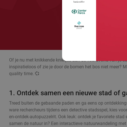
Of je nu met knikkende knietjes aan de vooravond van je eer
inspiratieloos of zie je door de bomen het bos niet meer? Me
quality time. 💞
1. Ontdek samen een nieuwe stad of ga
Treed buiten de gebaande paden en ga eens op ontdekkingst
ware rechercheurs tijdens een detective stadsspel, kies voor
en-ontdek-autopuzzelrit. Ook leuk: ontdek je favoriete stad
samen de natuur in? Een interactieve natuurwandeling met e