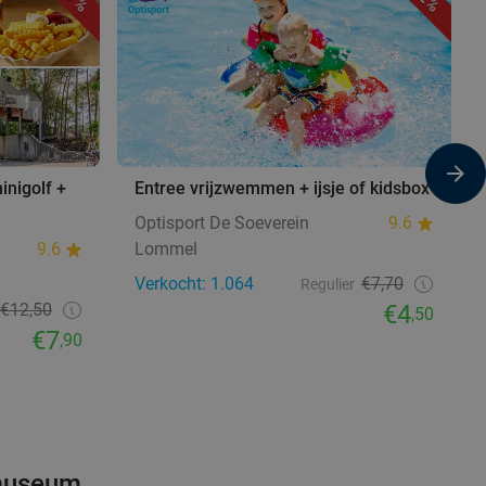
nigolf +
Entree vrijzwemmen + ijsje of kidsbox
Optisport De Soeverein
9.6
9.6
Lommel
Verkocht: 1.064
€7,70
Regulier
€12,50
€4
,50
€7
,90
 museum