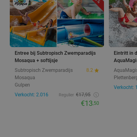
Entree bij Subtropisch Zwemparadijs
Eintritt i
Mosaqua + softijsje
AquaMagi
Subtropisch Zwemparadijs
8.2
AquaMagi
Mosaqua
Plettenber
Gulpen
Verkocht: 
Verkocht: 2.016
€17,95
Regulier
€13
,50