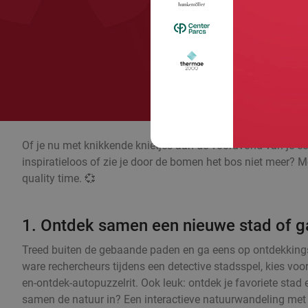
Of je nu met knikkende knietjes aan de vooravond van je eer
inspiratieloos of zie je door de bomen het bos niet meer? Me
quality time. 💞
1. Ontdek samen een nieuwe stad of ga
Treed buiten de gebaande paden en ga eens op ontdekkingst
ware rechercheurs tijdens een detective stadsspel, kies voor
en-ontdek-autopuzzelrit. Ook leuk: ontdek je favoriete stad
samen de natuur in? Een interactieve natuurwandeling met e