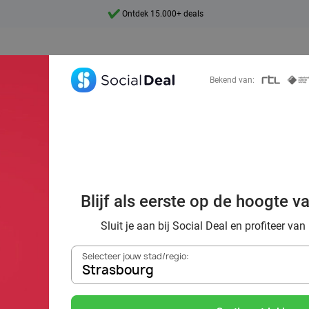
7 dagen per week beschikbaar
10+ miljoen leden
9,4
Bekend van:
Ontdek 15.000+ deals
ën: 16 tips van S
Blijf als eerste op de hoogte v
or de ideale dat
Sluit je aan bij Social Deal en profiteer van
Selecteer jouw stad/regio:
Strasbourg
Zoek deals in de buurt van
Strasbourg