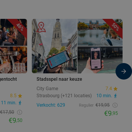
46%
50%
gentocht
Stadsspel naar keuze
City Game
7.4
8.5
Strasbourg (+121 locaties)
10 min.
11 min.
Verkocht: 629
€19,95
Regulier
€17,50
€9
,95
€9
,50