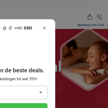
Bereikbaar tot 23:00
ocial Deal
an de beste deals.
es!
 kortingen tot wel 70%!