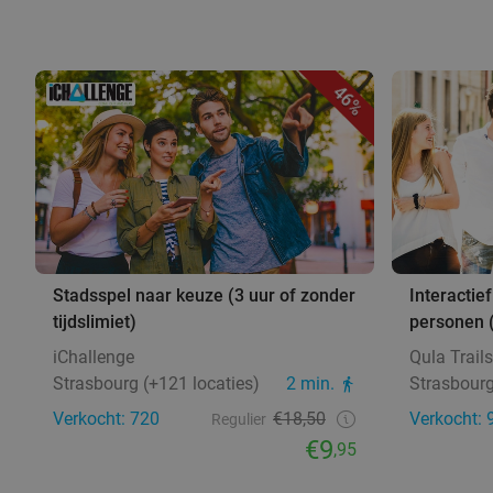
46%
Stadsspel naar keuze (3 uur of zonder
Interactief
tijdslimiet)
personen 
iChallenge
Qula Trails
Strasbourg (+121 locaties)
2 min.
Strasbourg
Verkocht: 720
€18,50
Verkocht: 
Regulier
€9
,95