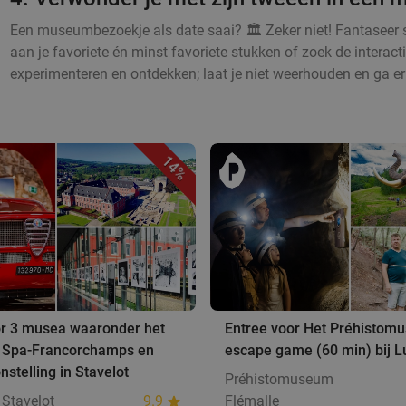
Een museumbezoekje als date saai? 🏛️ Zeker niet! Fantaseer s
aan je favoriete én minst favoriete stukken of zoek de intera
experimenteren en ontdekken; laat je niet weerhouden en ga er
14%
or 3 musea waaronder het
Entree voor Het Préhistom
an Spa-Francorchamps en
escape game (60 min) bij L
nstelling in Stavelot
Préhistomuseum
Stavelot
9.9
Flémalle