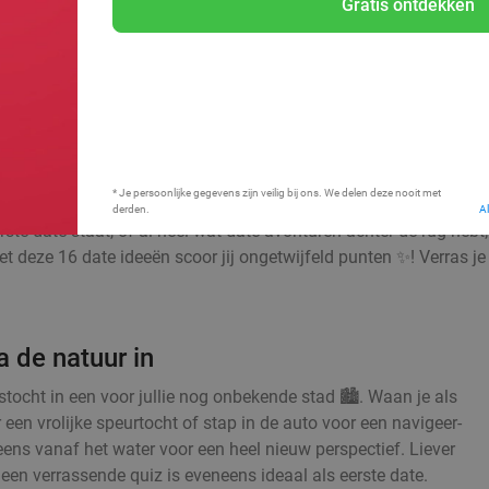
Gratis ontdekken
Bij mij in de buurt
* Je persoonlijke gegevens zijn veilig bij ons. We delen deze nooit met
derden.
A
ste date staat, of al heel wat date-avonturen achter de rug hebt
t deze 16 date ideeën scoor jij ongetwijfeld punten ✨! Verras je 
 de natuur in
ocht in een voor jullie nog onbekende stad 🏙️. Waan je als
 een vrolijke speurtocht of stap in de auto voor een navigeer-
 eens vanaf het water voor een heel nieuw perspectief. Liever
en verrassende quiz is eveneens ideaal als eerste date.