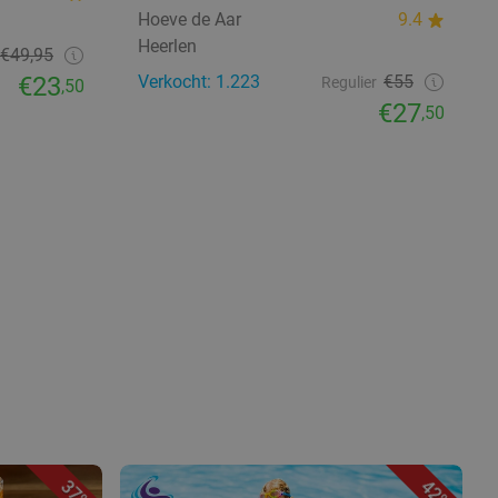
Hoeve de Aar
9.4
Heerlen
€49,95
€23
Verkocht: 1.223
€55
Regulier
,50
€27
,50
37%
42%