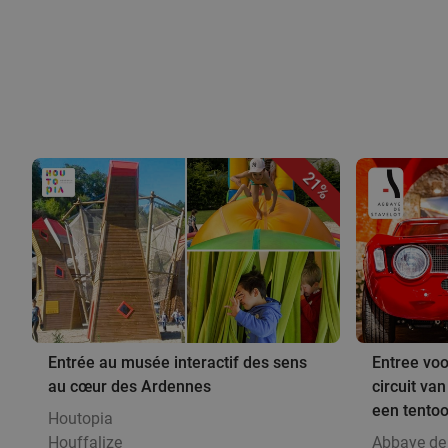
21%
Entrée au musée interactif des sens
Entree vo
au cœur des Ardennes
circuit v
een tentoo
Houtopia
Houffalize
Abbaye de 