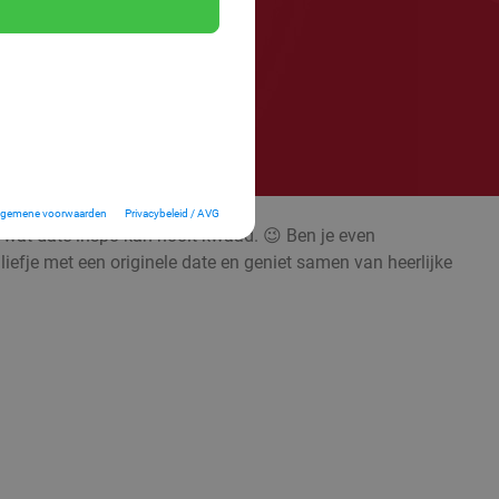
lgemene voorwaarden
Privacybeleid / AVG
; wat date-inspo kan nooit kwaad. 😉 Ben je even
liefje met een originele date en geniet samen van heerlijke