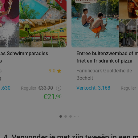
n das Schwimmparadies
Entree buitenzwembad of mi
s
friet en frisdrank of pizza
s
9.0
Familiepark Goolderheide
g
Bocholt
1.630
€33,90
Verkocht: 3.168
Regulier
Regulier
€21
,90
4. Verwonder je met zijn tweeën in een