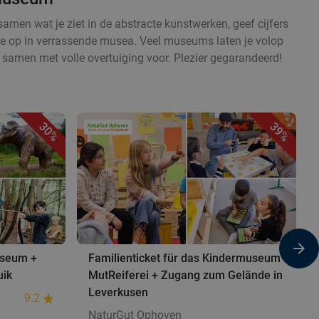
amen wat je ziet in de abstracte kunstwerken, geef cijfers
ctie op in verrassende musea. Veel museums laten je volop
 samen met volle overtuiging voor. Plezier gegarandeerd!
30%
39%
useum +
Familienticket für das Kindermuseum
uik
MutReiferei + Zugang zum Gelände in
Leverkusen
9.2
NaturGut Ophoven