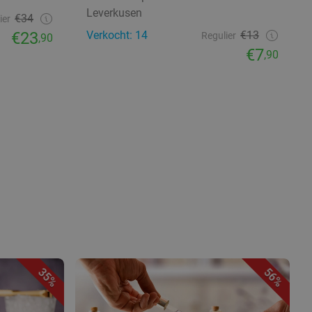
Leverkusen
€34
ier
€23
Verkocht: 14
€13
Regulier
,90
€7
,90
35%
56%