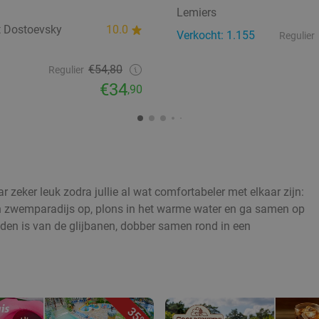
Lemiers
t Dostoevsky
10.0
Verkocht: 1.155
Regulier
1
€54,80
Regulier
€34
,90
ar zeker leuk zodra jullie al wat comfortabeler met elkaar zijn:
ch zwemparadijs op, plons in het warme water en ga samen op
eden is van de glijbanen, dobber samen rond in een
35%