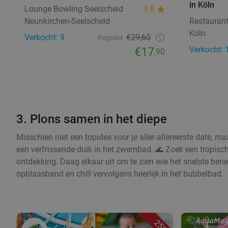
in Köln
Lounge Bowling Seelscheid
9.8
Neunkirchen-Seelscheid
Restauran
Köln
Verkocht: 9
€29,60
Regulier
€17
Verkocht: 
,90
3. Plons samen in het diepe
Misschien niet een topidee voor je aller-allereerste date, ma
een verfrissende duik in het zwembad. 🌊 Zoek een tropis
ontdekking. Daag elkaar uit om te zien wie het snelste ben
opblaasband en chill vervolgens heerlijk in het bubbelbad.
25%