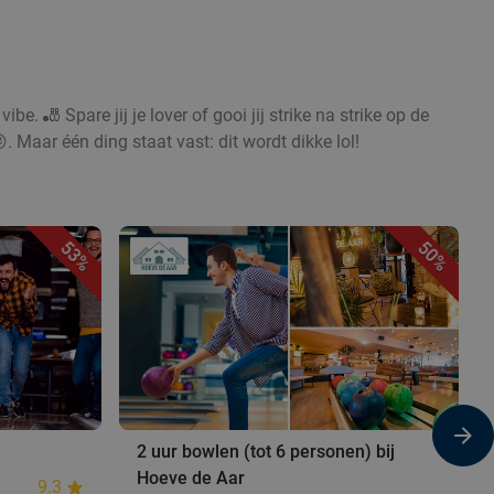
ibe. 🎳 Spare jij je lover of gooi jij strike na strike op de
. Maar één ding staat vast: dit wordt dikke lol!
53%
50%
2 uur bowlen (tot 6 personen) bij
Hoeve de Aar
9.3