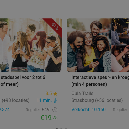
61%
 stadsspel voor 2 tot 6
Interactieve speur- en kroe
(of meer)
(min 4 personen)
8.5
Qula Trails
 (+98 locaties)
11 min.
Strasbourg (+56 locaties)
9.374
€49
Verkocht: 10.150
Regulier
Regulier
€19
,25