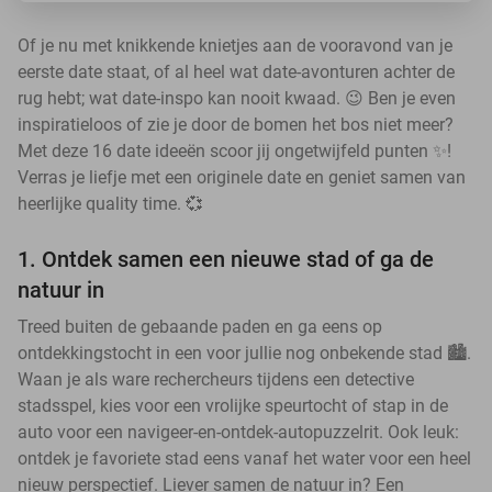
Of je nu met knikkende knietjes aan de vooravond van je
eerste date staat, of al heel wat date-avonturen achter de
rug hebt; wat date-inspo kan nooit kwaad. 😉 Ben je even
inspiratieloos of zie je door de bomen het bos niet meer?
Met deze 16 date ideeën scoor jij ongetwijfeld punten ✨!
Verras je liefje met een originele date en geniet samen van
heerlijke quality time. 💞
1. Ontdek samen een nieuwe stad of ga de
natuur in
Treed buiten de gebaande paden en ga eens op
ontdekkingstocht in een voor jullie nog onbekende stad 🏙️.
Waan je als ware rechercheurs tijdens een detective
stadsspel, kies voor een vrolijke speurtocht of stap in de
auto voor een navigeer-en-ontdek-autopuzzelrit. Ook leuk:
ontdek je favoriete stad eens vanaf het water voor een heel
nieuw perspectief. Liever samen de natuur in? Een