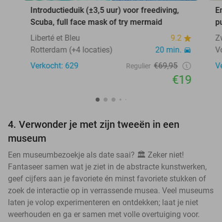
Introductieduik (±3,5 uur) voor freediving,
E
Scuba, full face mask of try mermaid
p
Liberté et Bleu
9.2
Z
Rotterdam (+4 locaties)
20 min.
V
Verkocht: 629
€69,95
V
Regulier
€19
4. Verwonder je met zijn tweeën in een
museum
Een museumbezoekje als date saai? 🏛️ Zeker niet!
Fantaseer samen wat je ziet in de abstracte kunstwerken,
geef cijfers aan je favoriete én minst favoriete stukken of
zoek de interactie op in verrassende musea. Veel museums
laten je volop experimenteren en ontdekken; laat je niet
weerhouden en ga er samen met volle overtuiging voor.