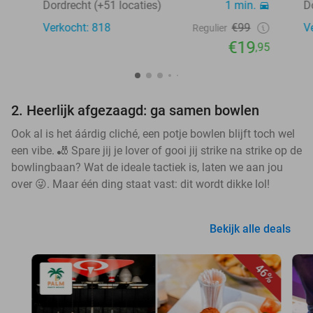
Dordrecht (+51 locaties)
1 min.
D
Verkocht: 818
€99
V
Regulier
€19
,95
2. Heerlijk afgezaagd: ga samen bowlen
Ook al is het áárdig cliché, een potje bowlen blijft toch wel
een vibe. 🎳 Spare jij je lover of gooi jij strike na strike op de
bowlingbaan? Wat de ideale tactiek is, laten we aan jou
over 😜. Maar één ding staat vast: dit wordt dikke lol!
Bekijk alle deals
46%