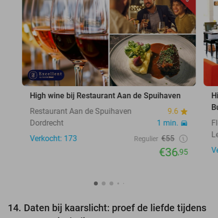
High wine bij Restaurant Aan de Spuihaven
H
B
Restaurant Aan de Spuihaven
9.6
Dordrecht
1 min.
F
L
Verkocht: 173
€55
Regulier
€36
V
,95
14. Daten bij kaarslicht: proef de liefde tijdens