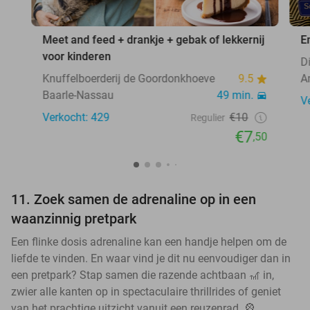
Meet and feed + drankje + gebak of lekkernij
E
voor kinderen
D
Knuffelboerderij de Goordonkhoeve
9.5
A
Baarle-Nassau
49 min.
V
Verkocht: 429
€10
Regulier
€7
,50
11. Zoek samen de adrenaline op in een
waanzinnig pretpark
Een flinke dosis adrenaline kan een handje helpen om de
liefde te vinden. En waar vind je dit nu eenvoudiger dan in
een pretpark? Stap samen die razende achtbaan 🎢 in,
zwier alle kanten op in spectaculaire thrillrides of geniet
van het prachtige uitzicht vanuit een reuzenrad. 🎡