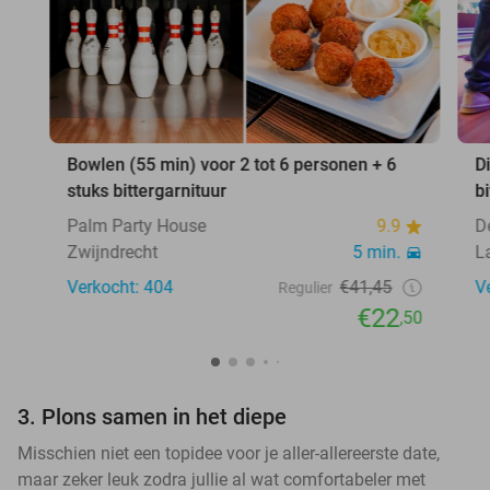
Bowlen (55 min) voor 2 tot 6 personen + 6
D
stuks bittergarnituur
b
Palm Party House
9.9
D
Zwijndrecht
5 min.
L
Verkocht: 404
€41,45
V
Regulier
€22
,50
3. Plons samen in het diepe
Misschien niet een topidee voor je aller-allereerste date,
maar zeker leuk zodra jullie al wat comfortabeler met