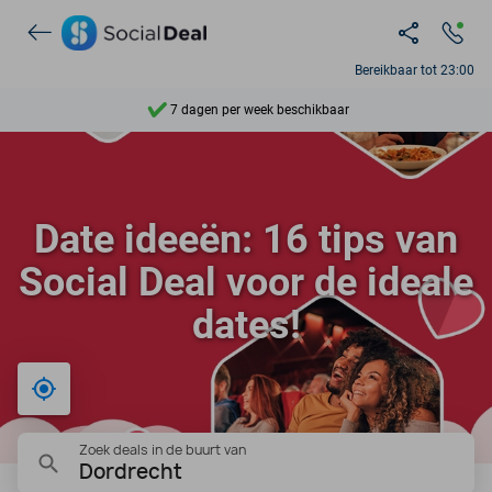
Ontdek 15.000+ deals
Bereikbaar tot 23:00
7 dagen per week beschikbaar
10+ miljoen leden
9,4
Date ideeën: 16 tips van
Ontdek 15.000+ deals
Social Deal voor de ideale
dates!
Bij mij in de buurt
Zoek deals in de buurt van
Dordrecht