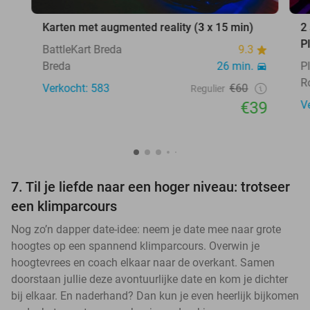
Karten met augmented reality (3 x 15 min)
2
P
BattleKart Breda
9.3
Breda
26 min.
P
R
Verkocht: 583
€60
Regulier
€39
V
7. Til je liefde naar een hoger niveau: trotseer
een klimparcours
Nog zo’n dapper date-idee: neem je date mee naar grote
hoogtes op een spannend klimparcours. Overwin je
hoogtevrees en coach elkaar naar de overkant. Samen
doorstaan jullie deze avontuurlijke date en kom je dichter
bij elkaar. En naderhand? Dan kun je even heerlijk bijkomen