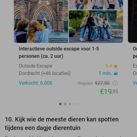
Interactieve outside escape voor 1-5
O
personen (ca. 2 uur)
p
Outside Escape
9.4
E
Dordrecht (+46 locaties)
1 min.
O
Verkocht: 6.006
€27,50
V
Regulier
€19
,95
10. Kijk wie de meeste dieren kan spotten
tijdens een dagje dierentuin