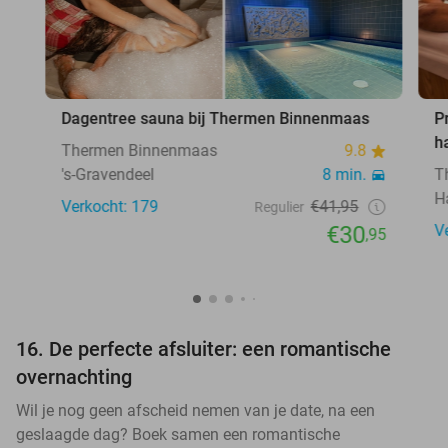
Dagentree sauna bij Thermen Binnenmaas
P
h
Thermen Binnenmaas
9.8
's-Gravendeel
8 min.
T
H
Verkocht: 179
€41,95
Regulier
€30
V
,95
16. De perfecte afsluiter: een romantische
overnachting
Wil je nog geen afscheid nemen van je date, na een
geslaagde dag? Boek samen een romantische