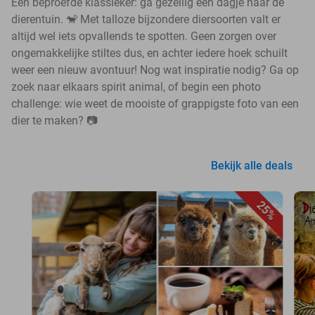
Een beproefde klassieker: ga gezellig een dagje naar de
dierentuin. 🐒 Met talloze bijzondere diersoorten valt er
altijd wel iets opvallends te spotten. Geen zorgen over
ongemakkelijke stiltes dus, en achter iedere hoek schuilt
weer een nieuw avontuur! Nog wat inspiratie nodig? Ga op
zoek naar elkaars spirit animal, of begin een photo
challenge: wie weet de mooiste of grappigste foto van een
dier te maken? 📷
Bekijk alle deals
25%