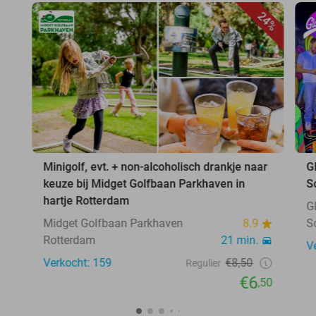
24%
Minigolf, evt. + non-alcoholisch drankje naar
G
keuze bij Midget Golfbaan Parkhaven in
S
hartje Rotterdam
G
Midget Golfbaan Parkhaven
8.9
S
Rotterdam
21 min.
V
Verkocht: 159
€8,50
Regulier
€6
,50