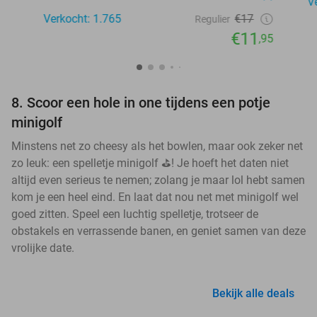
V
Verkocht: 1.765
€17
Regulier
€11
,95
8. Scoor een hole in one tijdens een potje
minigolf
Minstens net zo cheesy als het bowlen, maar ook zeker net
zo leuk: een spelletje minigolf ⛳! Je hoeft het daten niet
altijd even serieus te nemen; zolang je maar lol hebt samen
kom je een heel eind. En laat dat nou net met minigolf wel
goed zitten. Speel een luchtig spelletje, trotseer de
obstakels en verrassende banen, en geniet samen van deze
vrolijke date.
Bekijk alle deals