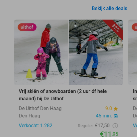
Bekijk alle deals
32%
Vrij skiën of snowboarden (2 uur óf hele
In
maand) bij De Uithof
s
De Uithof Den Haag
9.0
D
Den Haag
45 min.
D
Verkocht: 1.282
€17,50
V
Regulier
€11
,95