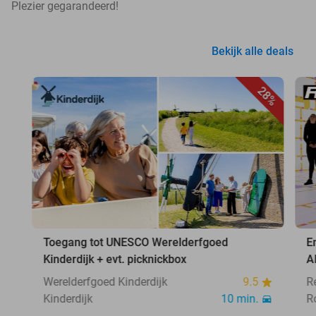
Plezier gegarandeerd!
Bekijk alle deals
28%
Toegang tot UNESCO Werelderfgoed
E
Kinderdijk + evt. picknickbox
A
Werelderfgoed Kinderdijk
9.5
R
Kinderdijk
10 min.
R