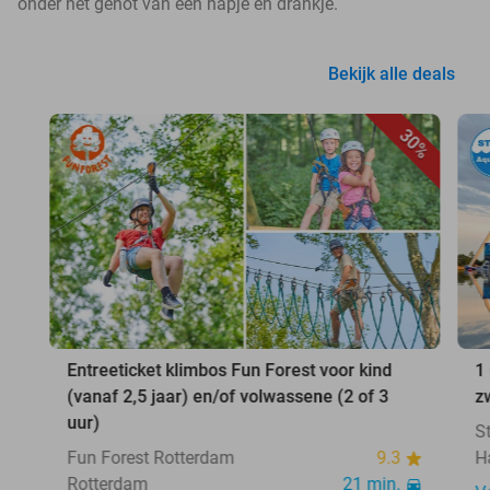
onder het genot van een hapje en drankje.
Bekijk alle deals
30%
Entreeticket klimbos Fun Forest voor kind
1
(vanaf 2,5 jaar) en/of volwassene (2 of 3
z
uur)
S
Fun Forest Rotterdam
9.3
H
Rotterdam
21 min.