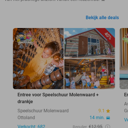
Bekijk alle deals
40%
Entree voor Speelschuur Molenwaard +
E
drankje
A
Speelschuur Molenwaard
9.1
G
Ottoland
14 min.
V
Verkocht: 682
€12,95
Regulier