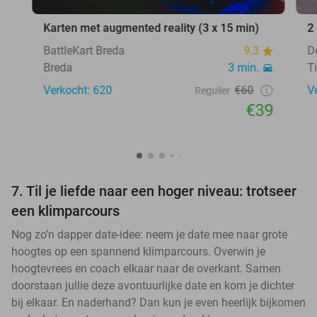
Karten met augmented reality (3 x 15 min)
2
BattleKart Breda
9.3
D
Breda
3 min.
T
Verkocht: 620
€60
V
Regulier
€39
7. Til je liefde naar een hoger niveau: trotseer
een klimparcours
Nog zo’n dapper date-idee: neem je date mee naar grote
hoogtes op een spannend klimparcours. Overwin je
hoogtevrees en coach elkaar naar de overkant. Samen
doorstaan jullie deze avontuurlijke date en kom je dichter
bij elkaar. En naderhand? Dan kun je even heerlijk bijkomen