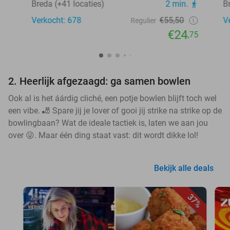
Breda (+41 locaties)
2 min.
B
Verkocht: 678
€55,50
V
Regulier
€24
,75
2. Heerlijk afgezaagd: ga samen bowlen
Ook al is het áárdig cliché, een potje bowlen blijft toch wel
een vibe. 🎳 Spare jij je lover of gooi jij strike na strike op de
bowlingbaan? Wat de ideale tactiek is, laten we aan jou
over 😜. Maar één ding staat vast: dit wordt dikke lol!
Bekijk alle deals
37%