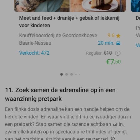
Meet and feed + drankje + gebak of lekkernij
D
voor kinderen
P
Knuffelboerderij de Goordonkhoeve
9.6
V
Baarle-Nassau
20 min.
V
Verkocht: 472
€10
Regulier
€7
,50
11. Zoek samen de adrenaline op in een
waanzinnig pretpark
Een flinke dosis adrenaline kan een handje helpen om de
liefde te vinden. En waar vind je dit nu eenvoudiger dan in
een pretpark? Stap samen die razende achtbaan 🎢 in,
zwier alle kanten op in spectaculaire thrillrides of geniet
van het prachtige uitzicht vanuit een reuzenrad. 🎡