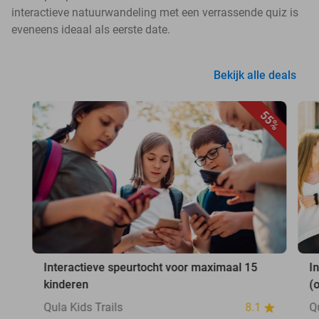
interactieve natuurwandeling met een verrassende quiz is
eveneens ideaal als eerste date.
Bekijk alle deals
55%
Interactieve speurtocht voor maximaal 15
I
kinderen
(
Qula Kids Trails
8.1
Q