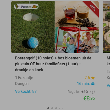
40%
Boerengolf (10 holes) + bos bloemen uit de
M
pluktuin OF huur familiefiets (1 uur) +
k
drankje en koek
H
't Fazantje
7.6
K
Dongen
16 min.
V
Verkocht: 87
€15
Regulier
€8
,95