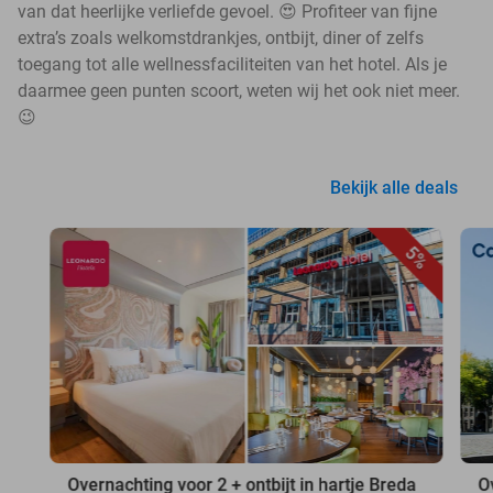
van dat heerlijke verliefde gevoel. 😍 Profiteer van fijne
extra’s zoals welkomstdrankjes, ontbijt, diner of zelfs
toegang tot alle wellnessfaciliteiten van het hotel. Als je
daarmee geen punten scoort, weten wij het ook niet meer.
😉
Bekijk alle deals
5%
Overnachting voor 2 + ontbijt in hartje Breda
O