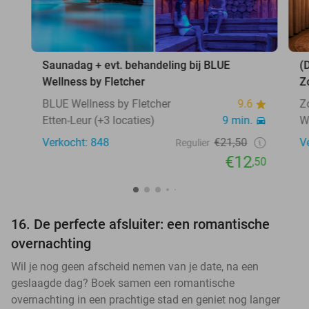
Saunadag + evt. behandeling bij BLUE
(
Wellness by Fletcher
Z
BLUE Wellness by Fletcher
9.6
Z
Etten-Leur (+3 locaties)
9 min.
W
Verkocht: 848
€21,50
V
Regulier
€12
,50
16. De perfecte afsluiter: een romantische
overnachting
Wil je nog geen afscheid nemen van je date, na een
geslaagde dag? Boek samen een romantische
overnachting in een prachtige stad en geniet nog langer