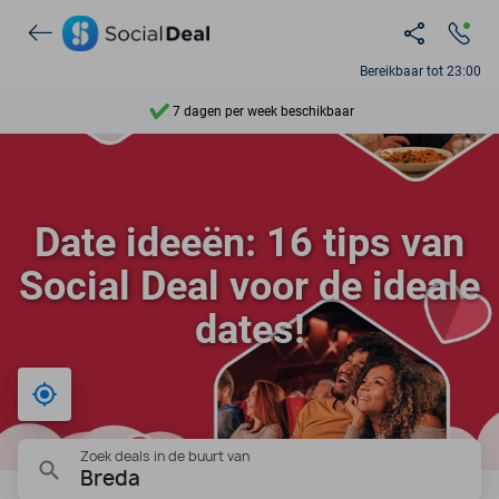
Ontdek 15.000+ deals
Bereikbaar tot 23:00
7 dagen per week beschikbaar
10+ miljoen leden
9,4
Date ideeën: 16 tips van
Ontdek 15.000+ deals
Social Deal voor de ideale
dates!
Bij mij in de buurt
Zoek deals in de buurt van
Breda