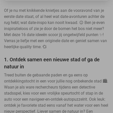
Of je nu met knikkende knietjes aan de vooravond van je
eerste date staat, of al heel wat date-avonturen achter de
rug hebt; wat date-inspo kan nooit kwaad. 😉 Ben je even
inspiratieloos of zie je door de bomen het bos niet meer?
Met deze 16 date ideeën scoor jij ongetwijfeld punten ✨!
Verras je liefje met een originele date en geniet samen van
heerlijke quality time. 💞
1. Ontdek samen een nieuwe stad of ga de
natuur in
Treed buiten de gebaande paden en ga eens op
ontdekkingstocht in een voor jullie nog onbekende stad 🏙️.
Waan je als ware rechercheurs tijdens een detective
stadsspel, kies voor een vrolijke speurtocht of stap in de
auto voor een navigeer-en-ontdek-autopuzzelrit. Ook leuk:
ontdek je favoriete stad eens vanaf het water voor een heel
nieuw perspectief. Liever samen de natuur in? Een