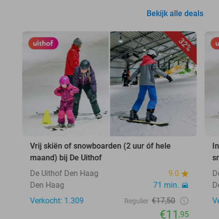
Bekijk alle deals
32%
Vrij skiën of snowboarden (2 uur óf hele
In
maand) bij De Uithof
s
De Uithof Den Haag
9.0
D
Den Haag
71 min.
D
Verkocht: 1.309
€17,50
V
Regulier
€11
,95