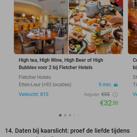
High tea, High Wine, High Beer of High
C
Bubbles voor 2 bij Fletcher Hotels
b
Fletcher Hotels
S
Etten-Leur (+92 locaties)
9 min.
T
Verkocht: 810
€55
V
Regulier
€32
,50
14. Daten bij kaarslicht: proef de liefde tijdens