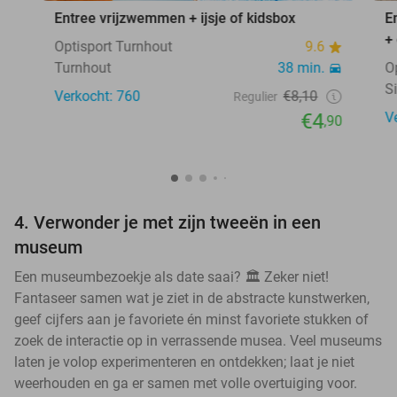
Entree vrijzwemmen + ijsje of kidsbox
E
+
Optisport Turnhout
9.6
Turnhout
38 min.
O
S
Verkocht: 760
€8,10
Regulier
€4
V
,90
4. Verwonder je met zijn tweeën in een
museum
Een museumbezoekje als date saai? 🏛️ Zeker niet!
Fantaseer samen wat je ziet in de abstracte kunstwerken,
geef cijfers aan je favoriete én minst favoriete stukken of
zoek de interactie op in verrassende musea. Veel museums
laten je volop experimenteren en ontdekken; laat je niet
weerhouden en ga er samen met volle overtuiging voor.