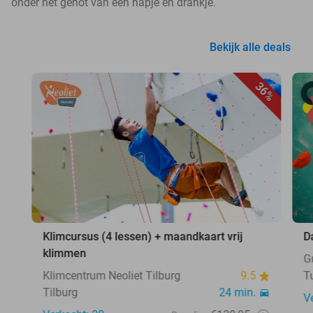
onder het genot van een hapje en drankje.
Bekijk alle deals
36%
Klimcursus (4 lessen) + maandkaart vrij
D
klimmen
G
Klimcentrum Neoliet Tilburg
9.5
T
Tilburg
24 min.
V