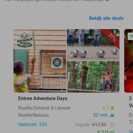
Bekijk alle deals
37%
Entree Adventure Days
2
V
Baarle Outdoor & Leisure
9.7
Baarle-Nassau
20 min.
D
T
Verkocht: 339
€17,50
Regulier
V
,95