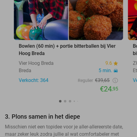
Bowlen (60 min) + portie bitterballen bij Vier
B
Hoog Breda
b
Vier Hoog Breda
9.6
Z
Breda
5 min.
E
Verkocht: 364
€39,65
V
Regulier
€24
,95
3. Plons samen in het diepe
Misschien niet een topidee voor je aller-allereerste date,
maar zeker leuk zodra jullie al wat comfortabeler met