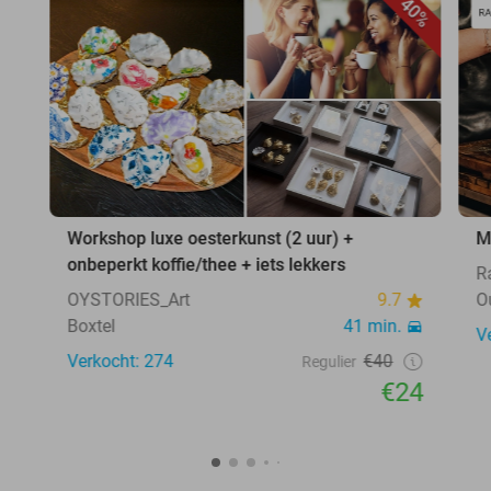
40%
Workshop luxe oesterkunst (2 uur) +
M
onbeperkt koffie/thee + iets lekkers
R
OYSTORIES_Art
9.7
O
Boxtel
41 min.
V
Verkocht: 274
€40
Regulier
€24