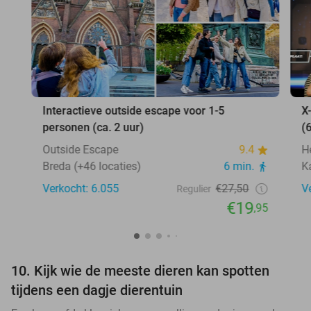
Interactieve outside escape voor 1-5
X
personen (ca. 2 uur)
(
Outside Escape
9.4
H
Breda (+46 locaties)
6 min.
K
Verkocht: 6.055
€27,50
V
Regulier
€19
,95
10. Kijk wie de meeste dieren kan spotten
tijdens een dagje dierentuin