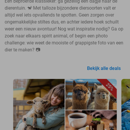
Een beproefde klassieker: ga gezellig een dagje naar de
dierentuin. 🐒 Met talloze bijzondere diersoorten valt er
altijd wel iets opvallends te spotten. Geen zorgen over
ongemakkelijke stiltes dus, en achter iedere hoek schuilt
weer een nieuw avontuur! Nog wat inspiratie nodig? Ga op
zoek naar elkaars spirit animal, of begin een photo
challenge: wie weet de mooiste of grappigste foto van een
dier te maken? 📷
Bekijk alle deals
25%