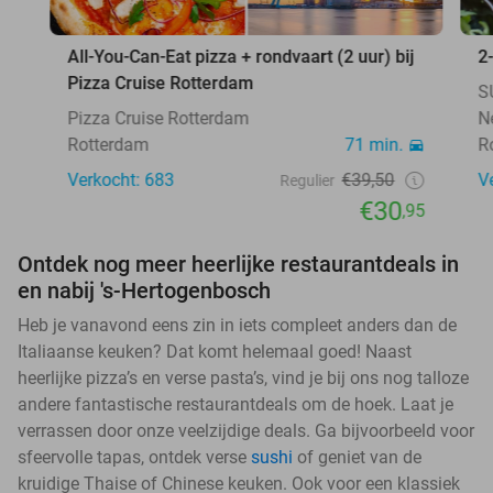
All-You-Can-Eat pizza + rondvaart (2 uur) bij
2
Pizza Cruise Rotterdam
S
Pizza Cruise Rotterdam
N
Rotterdam
71 min.
R
Verkocht: 683
€39,50
V
Regulier
€30
,95
Ontdek nog meer heerlijke restaurantdeals in
en nabij 's-Hertogenbosch
Heb je vanavond eens zin in iets compleet anders dan de
Italiaanse keuken? Dat komt helemaal goed! Naast
heerlijke pizza’s en verse pasta’s, vind je bij ons nog talloze
andere fantastische restaurantdeals om de hoek. Laat je
verrassen door onze veelzijdige deals. Ga bijvoorbeeld voor
sfeervolle tapas, ontdek verse
sushi
of geniet van de
kruidige Thaise of Chinese keuken. Ook voor een klassiek