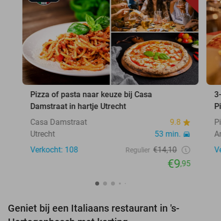
Pizza of pasta naar keuze bij Casa
3
Damstraat in hartje Utrecht
P
Casa Damstraat
9.8
P
Utrecht
53 min.
A
Verkocht: 108
€14,10
V
Regulier
€9
,95
Geniet bij een Italiaans restaurant in 's-