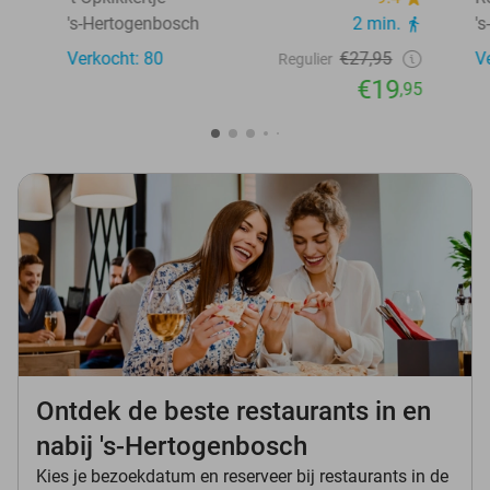
's-Hertogenbosch
2 min.
'
Verkocht: 80
€27,95
V
Regulier
€19
,95
Ontdek de beste restaurants in en
nabij 's-Hertogenbosch
Kies je bezoekdatum en reserveer bij restaurants in de