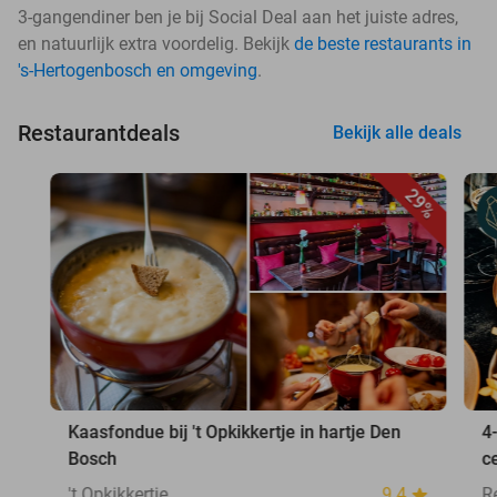
3-gangendiner ben je bij Social Deal aan het juiste adres,
en natuurlijk extra voordelig. Bekijk
de beste restaurants in
's-Hertogenbosch en omgeving
.
Restaurantdeals
Bekijk alle deals
29%
Kaasfondue bij 't Opkikkertje in hartje Den
4
Bosch
c
't Opkikkertje
9.4
R