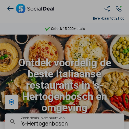
Bereikbaar tot 21:00
Ontdek 15.000+ deals
7 dagen per week beschikbaar
10+ miljoen leden
Ontdek voordelig de
9,4
beste Italiaanse
Ontdek 15.000+ deals
restaurants in 's-
Hertogenbosch en
Bij mij in de buurt
omgeving
Zoek deals in de buurt van
's-Hertogenbosch