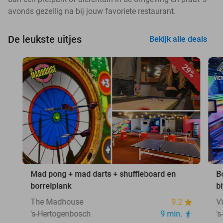
avonds gezellig na bij jouw favoriete restaurant.
De leukste uitjes
Bekijk alle deals
29%
Mad pong + mad darts + shuffleboard en
B
borrelplank
b
The Madhouse
9.2
V
's-Hertogenbosch
9 min.
'