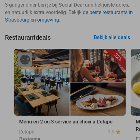
3-gangendiner ben je bij Social Deal aan het juiste adres,
en natuurlijk extra voordelig. Bekijk
de beste restaurants in
Strasbourg en omgeving
.
Restaurantdeals
Bekijk alle deals
32%
Menu en 2 ou 3 service au choix à L'étape
M
R
L'étape
9.9
Bastogne
F