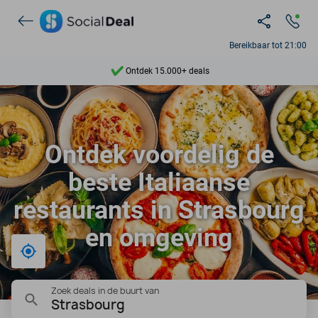
Bereikbaar tot 21:00
Ontdek 15.000+ deals
7 dagen per week beschikbaar
10+ miljoen leden
Ontdek voordelig de
9,4
beste Italiaanse
Ontdek 15.000+ deals
restaurants in Strasbourg
en omgeving
Bij mij in de buurt
Zoek deals in de buurt van
Strasbourg