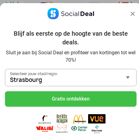
Blijf als eerste op de hoogte van de beste
Ontdek alle topdeals in jouw omgeving
deals.
Sluit je aan bij Social Deal en profiteer van kortingen tot wel
70%!
Selecteer jouw stad/regio:
Strasbourg
Voordelig genieten in Strasbourg: haal deal-inspiratie uit
onze blogs
Gratis ontdekken
Visitez Eauzone SPA à prix réduit à Strasbourg
Allez au spa à Strasbourg et ses environs
Petit-déjeuner et lunch à Strasbourg
Mangez des sushis à Strasbourg
Mangez à volonté à Strasbourg