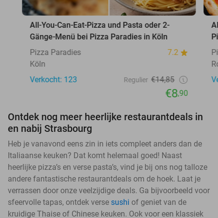
All-You-Can-Eat-Pizza und Pasta oder 2-
A
Gänge-Menü bei Pizza Paradies in Köln
P
Pizza Paradies
7.2
P
Köln
R
Verkocht: 123
€14,85
V
Regulier
€8
,90
Ontdek nog meer heerlijke restaurantdeals in
en nabij Strasbourg
Heb je vanavond eens zin in iets compleet anders dan de
Italiaanse keuken? Dat komt helemaal goed! Naast
heerlijke pizza’s en verse pasta’s, vind je bij ons nog talloze
andere fantastische restaurantdeals om de hoek. Laat je
verrassen door onze veelzijdige deals. Ga bijvoorbeeld voor
sfeervolle tapas, ontdek verse
sushi
of geniet van de
kruidige Thaise of Chinese keuken. Ook voor een klassiek