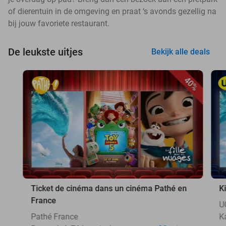
of dierentuin in de omgeving en praat ‘s avonds gezellig na
bij jouw favoriete restaurant.
De leukste uitjes
Bekijk alle deals
40%
Ticket de cinéma dans un cinéma Pathé en
K
France
U
Pathé France
K