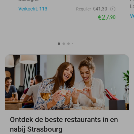
L
Verkocht: 113
€41,30
Regulier
€27
V
,90
Ontdek de beste restaurants in en
nabij Strasbourg