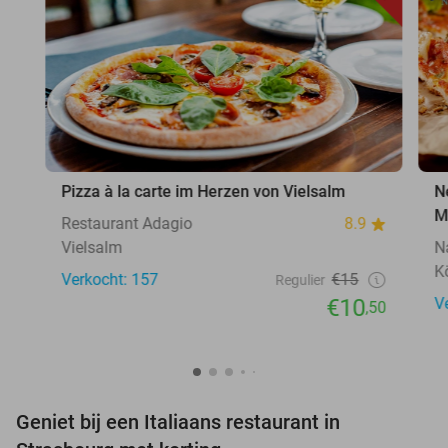
Pizza à la carte im Herzen von Vielsalm
N
M
Restaurant Adagio
8.9
Vielsalm
N
K
Verkocht: 157
€15
Regulier
€10
V
,50
Geniet bij een Italiaans restaurant in