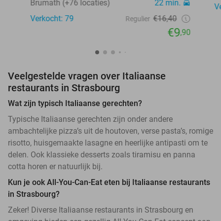
Brumath (+76 locaties)
22 min.
V
Verkocht: 79
€16,40
Regulier
€9
,90
Veelgestelde vragen over Italiaanse
restaurants in Strasbourg
Wat zijn typisch Italiaanse gerechten?
Typische Italiaanse gerechten zijn onder andere
ambachtelijke pizza’s uit de houtoven, verse pasta’s, romige
risotto, huisgemaakte lasagne en heerlijke antipasti om te
delen. Ook klassieke desserts zoals tiramisu en panna
cotta horen er natuurlijk bij.
Kun je ook All-You-Can-Eat eten bij Italiaanse restaurants
in Strasbourg?
Zeker! Diverse Italiaanse restaurants in Strasbourg en