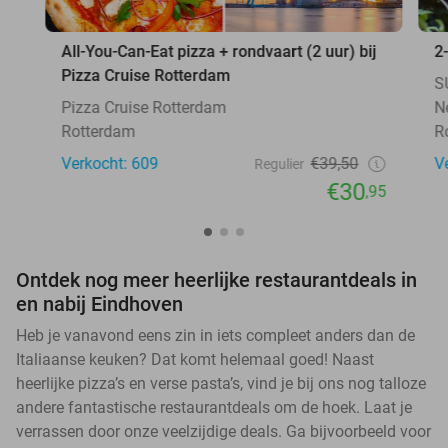
All-You-Can-Eat pizza + rondvaart (2 uur) bij
2
Pizza Cruise Rotterdam
S
Pizza Cruise Rotterdam
N
Rotterdam
R
Verkocht: 609
€39,50
V
Regulier
€30
,95
Ontdek nog meer heerlijke restaurantdeals in
en nabij Eindhoven
Heb je vanavond eens zin in iets compleet anders dan de
Italiaanse keuken? Dat komt helemaal goed! Naast
heerlijke pizza’s en verse pasta’s, vind je bij ons nog talloze
andere fantastische restaurantdeals om de hoek. Laat je
verrassen door onze veelzijdige deals. Ga bijvoorbeeld voor