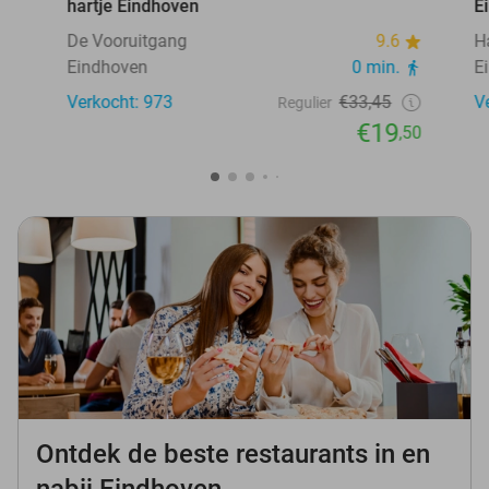
hartje Eindhoven
E
De Vooruitgang
9.6
H
Eindhoven
0 min.
E
Verkocht: 973
€33,45
V
Regulier
€19
,50
Ontdek de beste restaurants in en