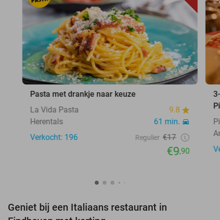
Pasta met drankje naar keuze
3
P
La Vida Pasta
9.8
Herentals
61 min.
P
A
Verkocht: 196
€17
Regulier
€9
V
,90
Geniet bij een Italiaans restaurant in