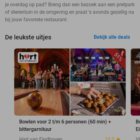
je overdag op pad? Breng dan een bezoek aan een pretpark
of dierentuin in de omgeving en praat ‘s avonds gezellig na
bij jouw favoriete restaurant.
De leukste uitjes
Bekijk alle deals
51%
Bowlen voor 2 t/m 6 personen (60 min) +
B
bittergarnituur
E
Hart van Eindhoven
10.0
V