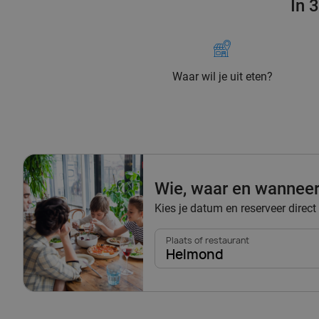
In 
Waar wil je uit eten?
Wie, waar en wannee
Kies je datum en reserveer direct
Plaats of restaurant
Helmond