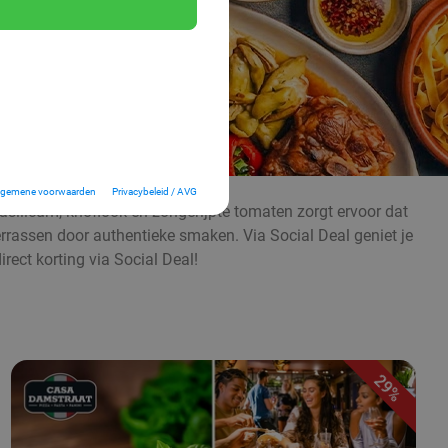
lgemene voorwaarden
Privacybeleid / AVG
 basilicum, knoflook en zongerijpte tomaten zorgt ervoor dat
errassen door authentieke smaken. Via Social Deal geniet je
irect korting via Social Deal!
29%