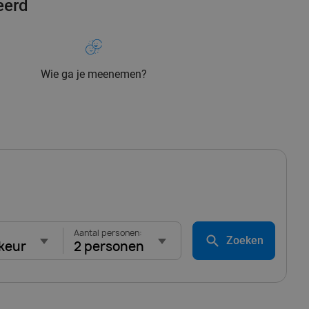
eerd
Wie ga je meenemen?
Aantal personen:
Zoeken
keur
2 personen