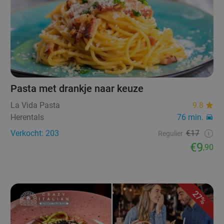
Pasta met drankje naar keuze
La Vida Pasta
9.8
Herentals
76 min.
Verkocht: 203
€17
Regulier
€9
,90
27%