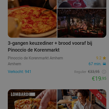
3-gangen keuzediner + brood vooraf bij
Pinoccio de Korenmarkt
Pinoccio de Korenmarkt Arnhem
9.2
Arnhem
67 min.
Verkocht: 941
€33,95
Regulier
€19
,95
32%