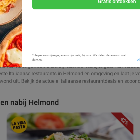
Gratis ontdekken
Bij mij in de buurt
* Je persoonlijke gegevens zijn veilig bij ons. We delen deze nooit met
derden.
A
sie van Italië gewoon dicht bij huis. De heerlijke geur van verse
beste Italiaanse restaurants in Helmond en omgeving en laat je v
avond uit. Bekijk de actuele Italiaanse restaurantdeals en scoor d
n en nabij Helmond
42%