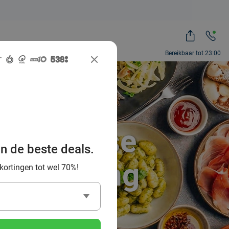
Bereikbaar tot 23:00
Italiaanse
an de beste deals.
n omgeving
 kortingen tot wel 70%!