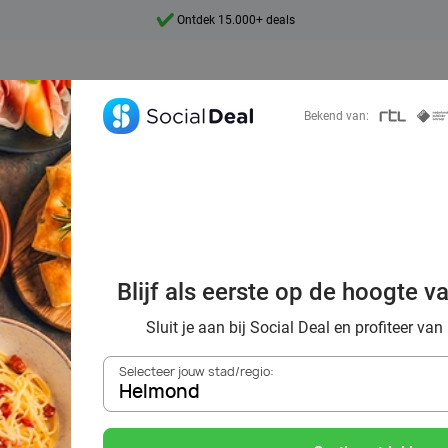
Ontdek 15.000+ deals
7 dagen per week beschikbaar
10+ miljoen leden
Bekend van:
9,4
Ontdek 15.000+ deals
ordelig de beste 
Blijf als eerste op de hoogte v
ts in Helmond e
Sluit je aan bij Social Deal en profiteer van
Selecteer jouw stad/regio:
Helmond
Zoek deals in de buurt van
Helmond