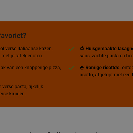
favoriet?
ol verse Italiaanse kazen,
🍅 Huisgemaakte lasagn
 met je tafelgenoten.
saus, zachte pasta en hee
ak van een knapperige pizza,
🍚 Romige risotto's:
ontde
risotto, afgetopt met ee
verse pasta, rijkelijk
rse kruiden.