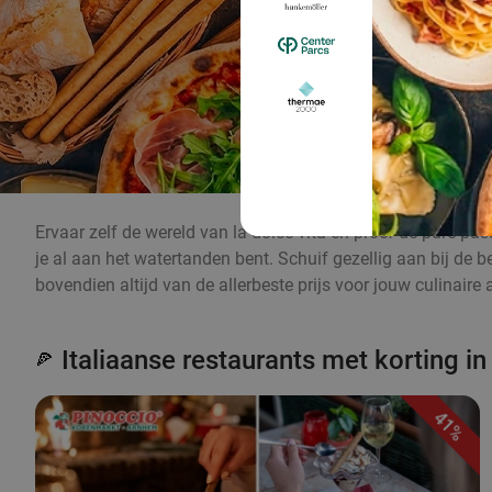
Ervaar zelf de wereld van la dolce vita en proef de pure pas
je al aan het watertanden bent. Schuif gezellig aan bij de 
bovendien altijd van de allerbeste prijs voor jouw culinaire 
Italiaanse restaurants met korting i
🍕
41%