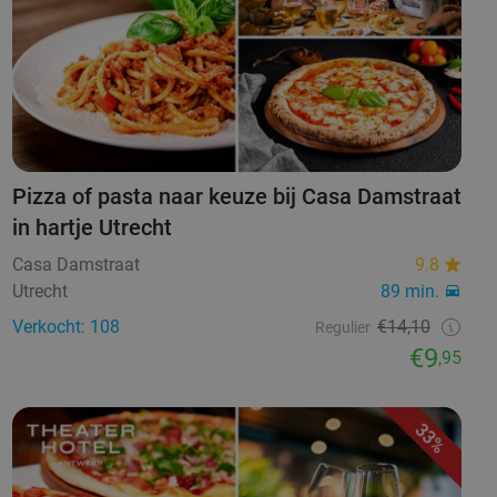
Pizza of pasta naar keuze bij Casa Damstraat
in hartje Utrecht
Casa Damstraat
9.8
Utrecht
89 min.
Verkocht: 108
€14,10
Regulier
€9
,95
33%