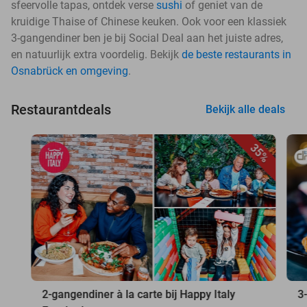
sfeervolle tapas, ontdek verse
sushi
of geniet van de
kruidige Thaise of Chinese keuken. Ook voor een klassiek
3-gangendiner ben je bij Social Deal aan het juiste adres,
en natuurlijk extra voordelig. Bekijk
de beste restaurants in
Osnabrück en omgeving
.
Restaurantdeals
Bekijk alle deals
35%
2-gangendiner à la carte bij Happy Italy
3