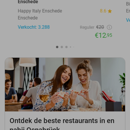
Enschede
B
Happy Italy Enschede
8.6
E
Enschede
V
Verkocht: 3.288
€20
Regulier
€12
,95
Ontdek de beste restaurants in en