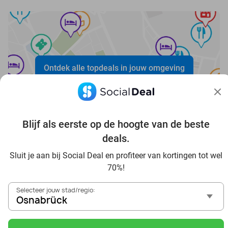
Ontdek alle topdeals in jouw omgeving
Blijf als eerste op de hoogte van de beste
deals.
Voordelig genieten in Osnabrück: haal deal-inspiratie uit
Sluit je aan bij Social Deal en profiteer van kortingen tot wel
onze blogs
70%!
In die Sauna in Osnabrück und Umgebung
Selecteer jouw stad/regio:
Tagesausflug zum Movie Park Germany mit Rabatt, von
Osnabrück
Osnabrück aus
Frühstück & Mittagessen in Osnabrück