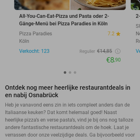
All-You-Can-Eat-Pizza und Pasta oder 2-
2
Gänge-Menü bei Pizza Paradies in Köln
S
Pizza Paradies
7.2
N
Köln
R
Verkocht: 123
€14,85
V
Regulier
€8
,90
Ontdek nog meer heerlijke restaurantdeals in
en nabij Osnabrück
Heb je vanavond eens zin in iets compleet anders dan de
Italiaanse keuken? Dat komt helemaal goed! Naast
heerlijke pizza’s en verse pasta’s, vind je bij ons nog talloze
andere fantastische restaurantdeals om de hoek. Laat je
verrassen door onze veelzijdige deals. Ga bijvoorbeeld voor