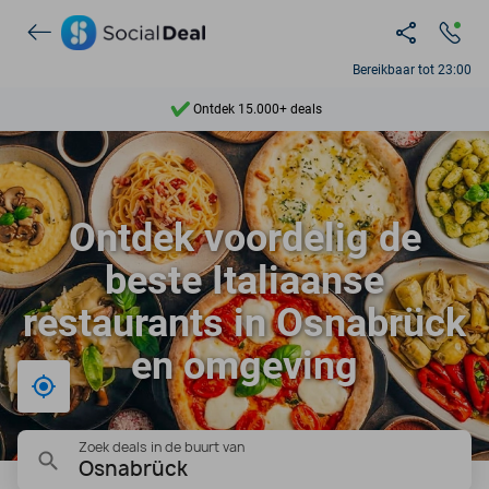
Bereikbaar tot 23:00
Ontdek 15.000+ deals
7 dagen per week beschikbaar
10+ miljoen leden
Ontdek voordelig de
9,4
beste Italiaanse
Ontdek 15.000+ deals
restaurants in Osnabrück
en omgeving
Bij mij in de buurt
Zoek deals in de buurt van
Osnabrück