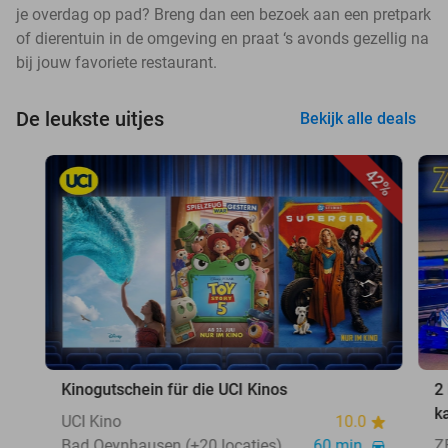
je overdag op pad? Breng dan een bezoek aan een pretpark
of dierentuin in de omgeving en praat ‘s avonds gezellig na
bij jouw favoriete restaurant.
De leukste uitjes
Bekijk alle deals
42%
Kinogutschein für die UCI Kinos
2
k
UCI Kino
10.0
Bad Oeynhausen (+20 locaties)
60 min.
Z