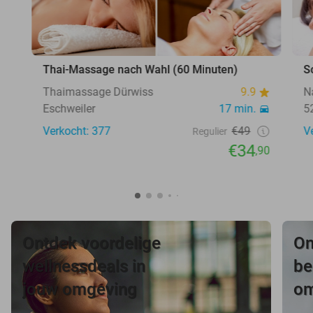
Thai-Massage nach Wahl (60 Minuten)
S
Thaimassage Dürwiss
9.9
N
Eschweiler
17 min.
5
Verkocht: 377
€49
V
Regulier
€34
,90
Ontdek voordelige
On
wellnessdeals in
be
jouw omgeving
om