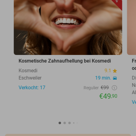
Kosmetische Zahnaufhellung bei Kosmedi
F
o
Kosmedi
9.1
Eschweiler
19 min.
D
N
Verkocht: 17
€99
Regulier
A
€49
,90
V