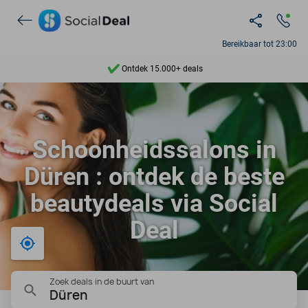
Bereikbaar tot 23:00
Ontdek 15.000+ deals
7 dagen per week beschikbaar
10+ miljoen leden
Schoonheidssalons in
9,4
Düren : ontdek de beste
Ontdek 15.000+ deals
beautydeals via Social
Deal
Bij mij in de buurt
Zoek deals in de buurt van
Düren