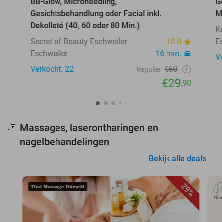
BB-Glow, Microneedling,
G
Gesichtsbehandlung oder Facial inkl.
M
Dekolleté (40, 60 oder 80 Min.)
K
Secret of Beauty Eschweiler
10.0
E
Eschweiler
16 min.
V
Verkocht: 22
€60
Regulier
€29
,90
Massages, laserontharingen en
🦵
nagelbehandelingen
Bekijk alle deals
29%