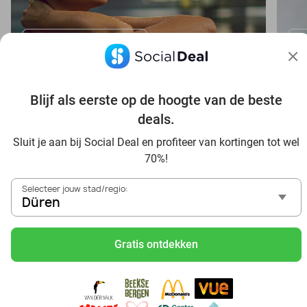
Bekijk wellnessdeals
B
Blijf als eerste op de hoogte van de beste
deals.
Voordelig genieten in Düren: haal deal-inspiratie uit onze
Sluit je aan bij Social Deal en profiteer van kortingen tot wel
blogs
70%!
In die Sauna in Düren und Umgebung
Selecteer jouw stad/regio:
Tagesausflug zum Movie Park Germany mit Rabatt, von
Düren
Düren aus
Frühstück & Mittagessen in Düren
Gratis ontdekken
Reise von Düren aus und erlebe einen fantastischen Tag
im Freizeitpark Europa-Park
Besuche das Phantasialand von Düren aus und erlebe
einen phantastischen Tagesausflug