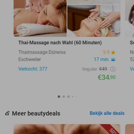
Thai-Massage nach Wahl (60 Minuten)
S
Thaimassage Dürwiss
9.9
N
Eschweiler
17 min.
5
Verkocht: 377
€49
V
Regulier
€34
,90
Meer beautydeals
💇
Bekijk alle deals
50%