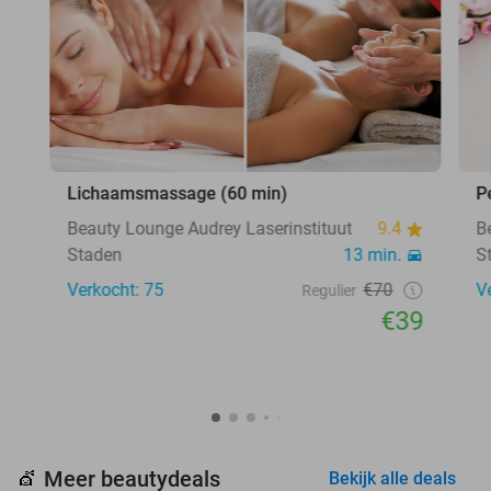
Lichaamsmassage (60 min)
P
Beauty Lounge Audrey Laserinstituut
9.4
B
Staden
13 min.
S
Verkocht: 75
€70
V
Regulier
€39
Meer beautydeals
💇
Bekijk alle deals