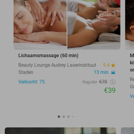
Lichaamsmassage (60 min)
M
k
Beauty Lounge Audrey Laserinstituut
9.4
o
Staden
13 min.
R
Verkocht: 75
€70
Regulier
Gi
€39
V