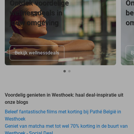
Ontdek voordelige
On
wellnessdeals in
be
jouw omgeving
om
Bekijk wellnessdeals
B
Voordelig genieten in Westhoek: haal deal-inspiratie uit
onze blogs
Beleef fantastische films met korting bij Pathé België in
Westhoek
Geniet van matcha met tot wel 70% korting in de buurt van
Westhoek - Social Deal