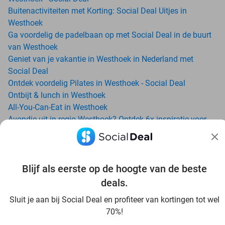
Buitenactiviteiten met Korting: Social Deal Uitjes in
Westhoek
Ga voordelig de padelbaan op met Social Deal in de buurt
van Westhoek
Geniet van je vakantie in Westhoek in Nederland met
Social Deal
Ontdek voordelig Pilates in Westhoek - Social Deal
Ontbijt & lunch in Westhoek
All-You-Can-Eat in Westhoek
Avondje uit in regio Westhoek? Ontdek 6x inspiratie voor
een onvergetelijke avond
Bellewaerde Aquapark: zoveel zwemplezier, da’s nie
normaal!
Date ideeën voor Westhoek en omgeving: ontdek 16 tips
Blijf als eerste op de hoogte van de beste
voor de ideale dates
deals.
Dagje uit naar Pairi Daiza vanaf Westhoek: verwonder je in
Sluit je aan bij Social Deal en profiteer van kortingen tot wel
de beste dierentuin van Europa
70%!
Ontdek de beste restaurants in Westhoek via Social Deal