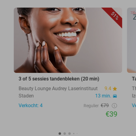
51%
3 of 5 sessies tandenbleken (20 min)
T
Beauty Lounge Audrey Laserinstituut
9.4
T
Staden
13 min.
I
Verkocht: 4
€79
V
Regulier
€39