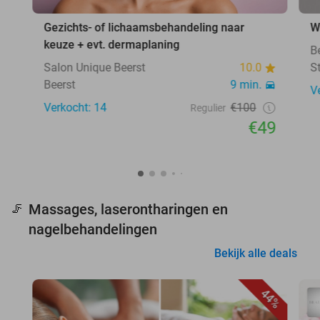
Gezichts- of lichaamsbehandeling naar
W
keuze + evt. dermaplaning
B
Salon Unique Beerst
10.0
S
Beerst
9 min.
V
Verkocht: 14
€100
Regulier
€49
Massages, laserontharingen en
🦵
nagelbehandelingen
Bekijk alle deals
44%