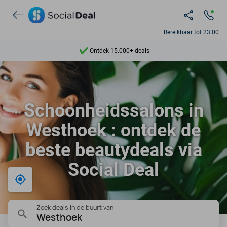
Bereikbaar tot 23:00
Ontdek 15.000+ deals
7 dagen per week beschikbaar
10+ miljoen leden
Schoonheidssalons in
9,4
Westhoek : ontdek de
Ontdek 15.000+ deals
beste beautydeals via
Social Deal
Bij mij in de buurt
Zoek deals in de buurt van
Westhoek