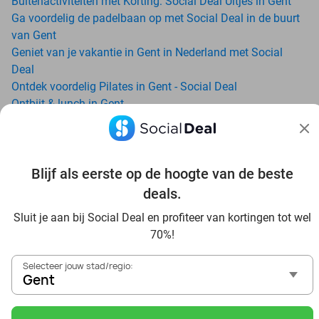
Buitenactiviteiten met Korting: Social Deal Uitjes in Gent
Ga voordelig de padelbaan op met Social Deal in de buurt
van Gent
Geniet van je vakantie in Gent in Nederland met Social
Deal
Ontdek voordelig Pilates in Gent - Social Deal
Ontbijt & lunch in Gent
All-You-Can-Eat in Gent
Avondje uit in regio Gent? Ontdek 6x inspiratie voor een
onvergetelijke avond
Date ideeën voor Gent en omgeving: ontdek 16 tips voor de
Blijf als eerste op de hoogte van de beste
ideale dates
deals.
Dagje uit naar Pairi Daiza vanaf Gent: verwonder je in de
Sluit je aan bij Social Deal en profiteer van kortingen tot wel
beste dierentuin van Europa
70%!
Ontdek de beste restaurants in Gent via Social Deal
Voordelig sushi scoren? Ontdek de beste sushi restaurants
Selecteer jouw stad/regio:
in Gent en omgeving
Gent
Schoonheidsspecialisten in Gent: voordelige beautydeals
Schoonheidssalons in Gent: voordelige beauty-