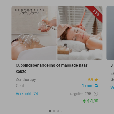
53%
Cuppingsbehandeling of massage naar
8
keuze
E
Zentherapy
9.9
G
Gent
1 min.
V
Verkocht: 74
€95
Regulier
€44
,90