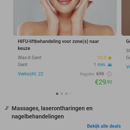
HIFU-liftbehandeling voor zone(s) naar
G
keuze
S
Wax-it Gent
10.0
G
Gent
1 min.
V
Verkocht: 22
€99
Regulier
€29
,90
Massages, laserontharingen en
🦵
nagelbehandelingen
Bekijk alle deals