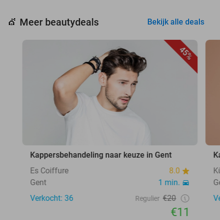
Meer beautydeals
💇
Bekijk alle deals
45%
Kappersbehandeling naar keuze in Gent
K
Es Coiffure
8.0
K
Gent
1 min.
G
Verkocht: 36
€20
V
Regulier
€11