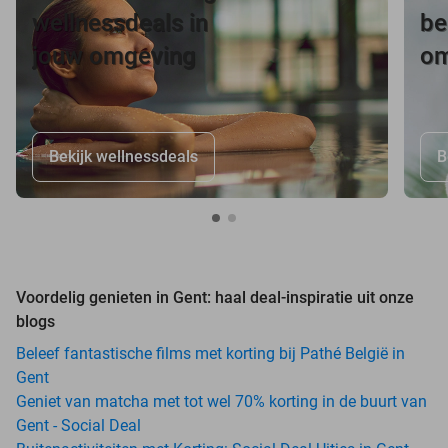
wellnessdeals in
be
jouw omgeving
om
Bekijk wellnessdeals
B
Voordelig genieten in Gent: haal deal-inspiratie uit onze
blogs
Beleef fantastische films met korting bij Pathé België in
Gent
Geniet van matcha met tot wel 70% korting in de buurt van
Gent - Social Deal