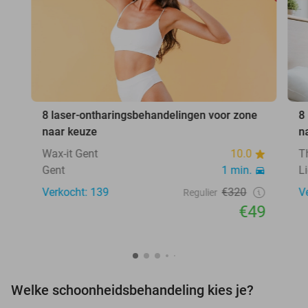
8 laser-ontharingsbehandelingen voor zone
8
naar keuze
n
Wax-it Gent
10.0
T
Gent
1 min.
L
Verkocht: 139
€320
V
Regulier
€49
Welke schoonheidsbehandeling kies je?