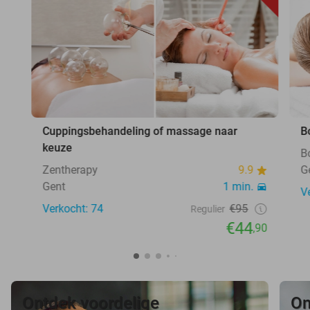
Cuppingsbehandeling of massage naar
B
keuze
B
Zentherapy
9.9
G
Gent
1 min.
V
Verkocht: 74
€95
Regulier
€44
,90
Ontdek voordelige
On