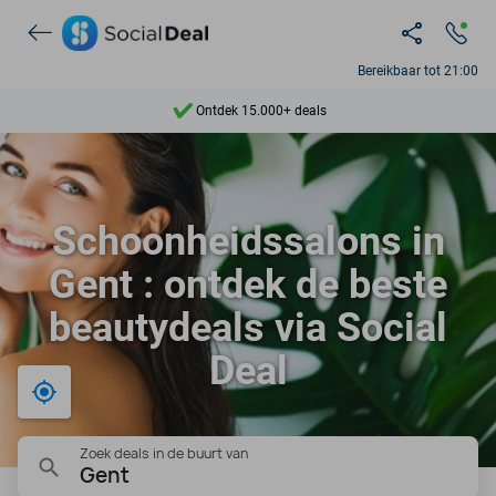
Bereikbaar tot 21:00
Ontdek 15.000+ deals
7 dagen per week beschikbaar
10+ miljoen leden
Schoonheidssalons in
9,4
Gent : ontdek de beste
Ontdek 15.000+ deals
beautydeals via Social
Deal
Bij mij in de buurt
Zoek deals in de buurt van
Gent