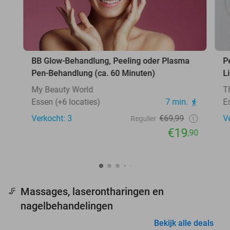
BB Glow-Behandlung, Peeling oder Plasma
P
Pen-Behandlung (ca. 60 Minuten)
L
My Beauty World
T
Essen (+6 locaties)
7 min.
E
Verkocht: 3
€69,99
V
Regulier
€19
,90
Massages, laserontharingen en
🦵
nagelbehandelingen
Bekijk alle deals