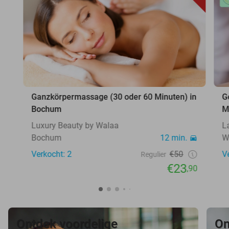
Ganzkörpermassage (30 oder 60 Minuten) in
G
Bochum
M
Luxury Beauty by Walaa
L
Bochum
12 min.
W
Verkocht: 2
€50
V
Regulier
€23
,90
Ontdek voordelige
On