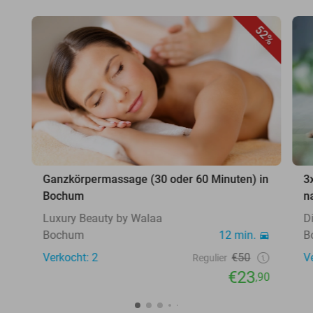
52%
Ganzkörpermassage (30 oder 60 Minuten) in
3
Bochum
n
Luxury Beauty by Walaa
D
Bochum
12 min.
B
Verkocht: 2
€50
V
Regulier
€23
,90