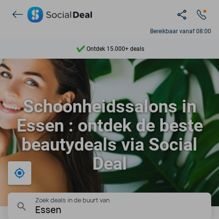
Bereikbaar vanaf 08:00
Ontdek 15.000+ deals
7 dagen per week beschikbaar
10+ miljoen leden
Schoonheidssalons in
9,4
Essen : ontdek de beste
Ontdek 15.000+ deals
beautydeals via Social
Deal
Bij mij in de buurt
Zoek deals in de buurt van
Essen