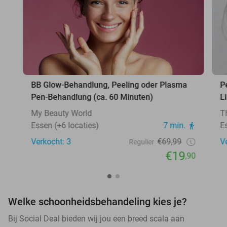
BB Glow-Behandlung, Peeling oder Plasma
P
Pen-Behandlung (ca. 60 Minuten)
L
My Beauty World
T
Essen (+6 locaties)
7 min.
E
Verkocht: 3
€69,99
V
Regulier
€19
,90
Welke schoonheidsbehandeling kies je?
Bij Social Deal bieden wij jou een breed scala aan