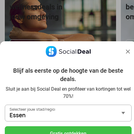
wellnessdeals in
be
jouw omgeving
om
Bekijk wellnessdeals
B
Blijf als eerste op de hoogte van de beste
deals.
Voordelig genieten in Essen: haal deal-inspiratie uit onze
Sluit je aan bij Social Deal en profiteer van kortingen tot wel
blogs
70%!
In die Sauna in Essen und Umgebung
Selecteer jouw stad/regio:
Tagesausflug zum Movie Park Germany mit Rabatt, von
Essen
Essen aus
Frühstück & Mittagessen in Essen
Gratis ontdekken