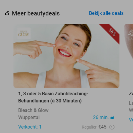
Meer beautydeals
💇
Bekijk alle deals
56%
1, 3 oder 5 Basic Zahnbleaching-
Z
Behandlungen (à 30 Minuten)
L
Bleach & Glow
W
Wuppertal
26 min.
V
Verkocht: 1
€45
Regulier