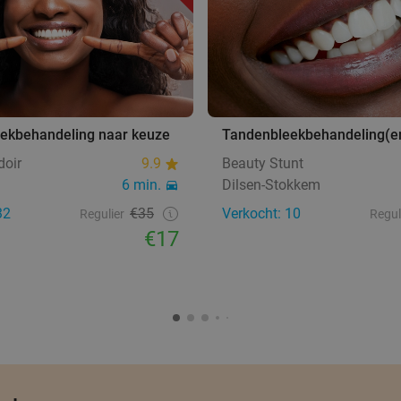
ekbehandeling naar keuze
Tandenbleekbehandeling(e
doir
9.9
Beauty Stunt
6 min.
Dilsen-Stokkem
32
€35
Verkocht: 10
Regulier
Regul
€17