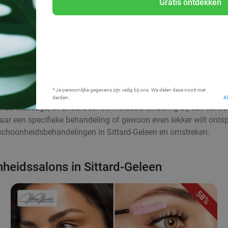
Gratis ontdekken
Bij mij in de buurt
* Je persoonlijke gegevens zijn veilig bij ons. We delen deze nooit met
derden.
A
ende massage, of andere schoonheidsbehandeling bij een schoonh
naar een specifieke behandeling of gewoon even lekker wilt ontsp
e schoonheidsbehandelingen in Sittard-Geleen en omstreken.
heidssalons in Sittard-Geleen
58%