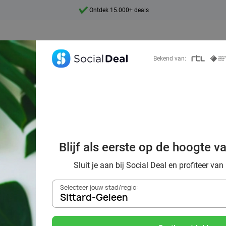
Ontdek 15.000+ deals
7 dagen per week beschikbaar
10+ miljoen leden
Bekend van:
9,4
Ontdek 15.000+ deals
ssalons in Sitta
beste beautydeals
Blijf als eerste op de hoogte v
Deal
Sluit je aan bij Social Deal en profiteer van
Selecteer jouw stad/regio:
Sittard-Geleen
Zoek deals in de buurt van
Sittard-Geleen