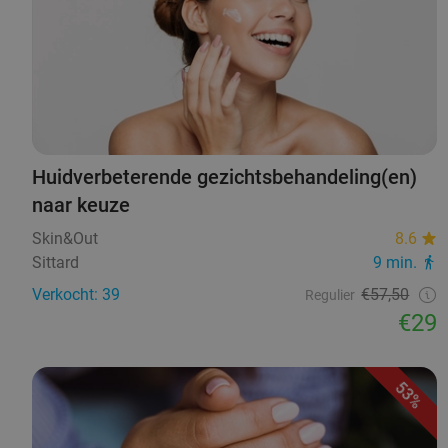
Huidverbeterende gezichtsbehandeling(en)
naar keuze
Skin&Out
8.6
Sittard
9 min.
Verkocht: 39
€57,50
Regulier
€29
53%