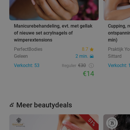
Manicurebehandeling, evt. met gellak
Cupping, r
of nieuwe set acrylnagels of
ontspanni
wimperextensions
min)
PerfectBodies
8.7
Praktijk Y
Geleen
2 min.
Sittard
Verkocht: 53
€30
Verkocht: 
Regulier
€14
Meer beautydeals
💇
51%