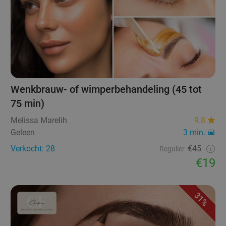
Wenkbrauw- of wimperbehandeling (45 tot
75 min)
Melissa Marelih
9.8
Geleen
3 min.
Verkocht: 28
€45
Regulier
€19
31%