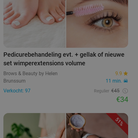
Pedicurebehandeling evt. + gellak of nieuwe
set wimperextensions volume
Brows & Beauty by Helen
9.9
Brunssum
11 min.
Verkocht: 97
€45
Regulier
€34
51%