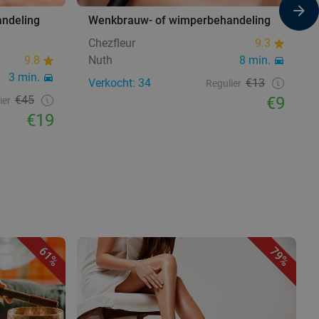
ndeling
Wenkbrauw- of wimperbehandeling
Chezfleur
9.3
9.8
Nuth
8 min.
3 min.
Verkocht: 34
€13
Regulier
€45
€9
ier
€19
61%
79%