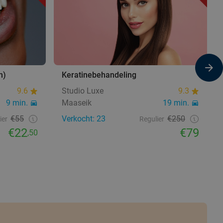
n)
Keratinebehandeling
9.6
Studio Luxe
9.3
9 min.
Maaseik
19 min.
€55
Verkocht: 23
€250
ier
Regulier
€22
€79
,50