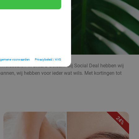
lgemene voorwaarden
Privacybeleid / AVG
eidssalon in Sittard-Geleen? Bij Social Deal hebben wij
annen, wij hebben voor ieder wat wils. Met kortingen tot
24%