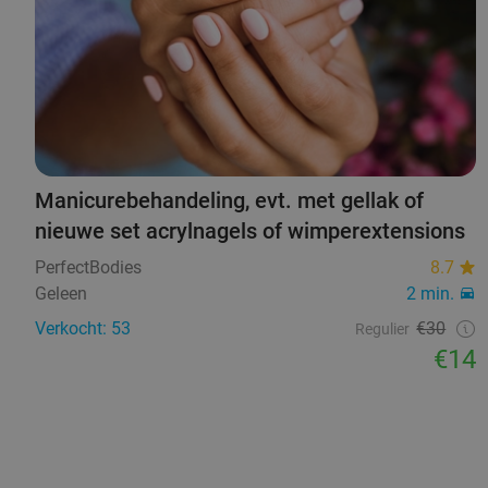
Manicurebehandeling, evt. met gellak of
nieuwe set acrylnagels of wimperextensions
PerfectBodies
8.7
Geleen
2 min.
Verkocht: 53
€30
Regulier
€14