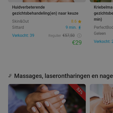
Huidverbeterende
Kriebelma
gezichtsbehandeling(en) naar keuze
gezichtsbe
min)
Skin&Out
8.6
Sittard
9 min.
PerfectBod
Geleen
Verkocht: 39
€57,50
Regulier
€29
Verkocht: 
Massages, laserontharingen en nag
🦵
53%