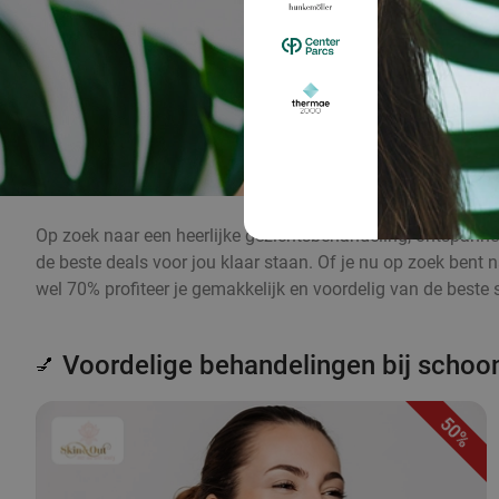
Op zoek naar een heerlijke gezichtsbehandeling, ontspann
de beste deals voor jou klaar staan. Of je nu op zoek bent 
wel 70% profiteer je gemakkelijk en voordelig van de best
Voordelige behandelingen bij schoon
💅
50%