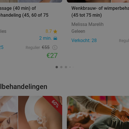
ssage (40 min) of
Wenkbrauw- of wimperbeha
handeling (45, 60 of 75
(45 tot 75 min)
Melissa Marelih
ies
8.7
Geleen
2 min.
Verkocht: 28
Regul
25
€55
Regulier
€27
elbehandelingen
60%