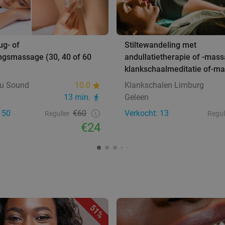
ug- of
Stiltewandeling met
ngsmassage (30, 40 of 60
andullatietherapie of -mass
klankschaalmeditatie of-m
ou Sound
10.0
Klankschalen Limburg
13 min.
Geleen
150
€60
Verkocht: 13
Regulier
Regul
€24
51%