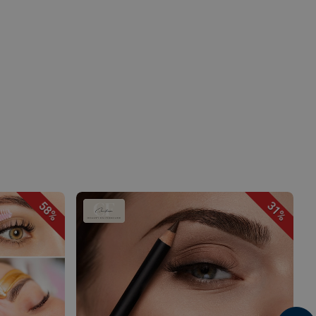
58%
31%