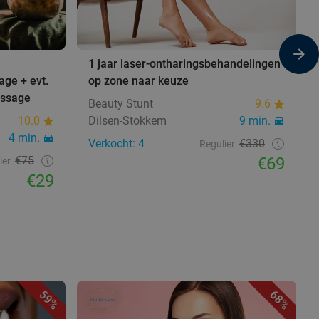
1 jaar laser-ontharingsbehandelingen
age + evt.
op zone naar keuze
assage
Beauty Stunt
9.6
10.0
Dilsen-Stokkem
9 min.
4 min.
Verkocht: 4
€330
Regulier
€75
€69
ier
€29
59%
68%