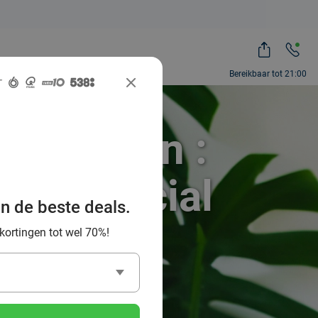
Bereikbaar tot 21:00
rd-Geleen :
 via Social
an de beste deals.
 kortingen tot wel 70%!