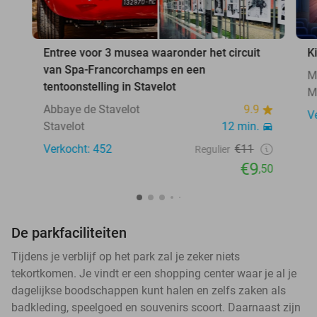
Entree voor 3 musea waaronder het circuit
K
van Spa-Francorchamps en een
M
tentoonstelling in Stavelot
M
Abbaye de Stavelot
9.9
V
Stavelot
12 min.
Verkocht: 452
€11
Regulier
€9
,50
De parkfaciliteiten
Tijdens je verblijf op het park zal je zeker niets
tekortkomen. Je vindt er een shopping center waar je al je
dagelijkse boodschappen kunt halen en zelfs zaken als
badkleding, speelgoed en souvenirs scoort. Daarnaast zijn