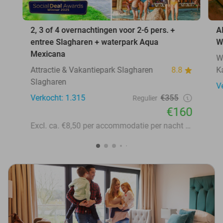
2, 3 of 4 overnachtingen voor 2-6 pers. +
A
entree Slagharen + waterpark Aqua
W
Mexicana
W
Attractie & Vakantiepark Slagharen
8.8
K
Slagharen
V
Verkocht: 1.315
€355
Regulier
€160
Excl. ca. €8,50 per accommodatie per nacht aan lokale heffingen