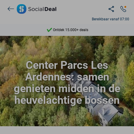
Bereikbaar vanaf 07:00
Ontdek 15.000+ deals
7 dagen per week beschikbaar
10+ miljoen leden
Center Parcs Les
9,4
Ardennes: samen
Ontdek 15.000+ deals
genieten midden in de
heuvelachtige bossen