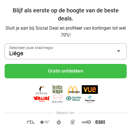
Blijf als eerste op de hoogte van de beste
Ontdek nog meer topdeals in jouw omgeving
deals.
Sluit je aan bij Social Deal en profiteer van kortingen tot wel
70%!
Selecteer jouw stad/regio:
Liège
Voordelig genieten in Liège: haal deal-inspiratie uit onze
blogs
Gratis ontdekken
Mangez des sushis à Liège
Mangez à volonté à Liège
Center Parcs Les Ardennes
Plopsa Coo Ardennes: gezellig familiepark vlakbij de
watervallen van Coo
Bekend van:
Hoi, onze klantenservice is open,
dus als je een vraag hebt helpen
OPEN IN APP
we je graag!