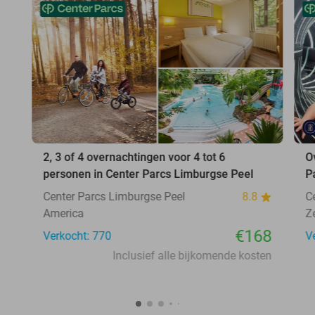
2, 3 of 4 overnachtingen voor 4 tot 6
O
personen in Center Parcs Limburgse Peel
P
Center Parcs Limburgse Peel
8.8
C
America
Z
€168
Verkocht: 770
V
Inclusief alle bijkomende kosten