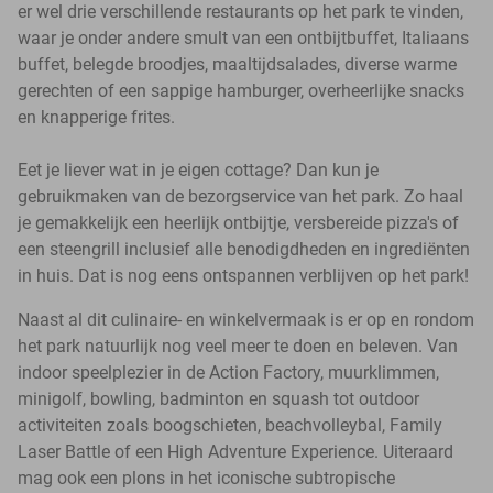
er wel drie verschillende restaurants op het park te vinden,
waar je onder andere smult van een ontbijtbuffet, Italiaans
buffet, belegde broodjes, maaltijdsalades, diverse warme
gerechten of een sappige hamburger, overheerlijke snacks
en knapperige frites.
Eet je liever wat in je eigen cottage? Dan kun je
gebruikmaken van de bezorgservice van het park. Zo haal
je gemakkelijk een heerlijk ontbijtje, versbereide pizza's of
een steengrill inclusief alle benodigdheden en ingrediënten
in huis. Dat is nog eens ontspannen verblijven op het park!
Naast al dit culinaire- en winkelvermaak is er op en rondom
het park natuurlijk nog veel meer te doen en beleven. Van
indoor speelplezier in de Action Factory, muurklimmen,
minigolf, bowling, badminton en squash tot outdoor
activiteiten zoals boogschieten, beachvolleybal, Family
Laser Battle of een High Adventure Experience. Uiteraard
mag ook een plons in het iconische subtropische