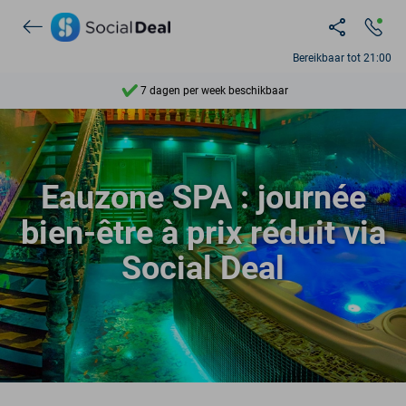
Ontdek 15.000+ deals
Bereikbaar tot 21:00
7 dagen per week beschikbaar
10+ miljoen leden
9,4
Eauzone SPA : journée
Ontdek 15.000+ deals
bien-être à prix réduit via
Social Deal