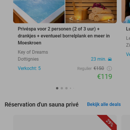
Privéspa voor 2 personen (2 of 3 uur) +
L
drankjes + eventueel borrelplank en meer in
L
Moeskroen
Z
Key of Dreams
V
Dottignies
23 min.
Verkocht: 5
€150
Regulier
€119
Réservation d'un sauna privé
Bekijk alle deals
29%