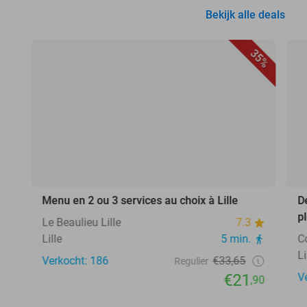
Bekijk alle deals
35%
Menu en 2 ou 3 services au choix à Lille
D
p
Le Beaulieu Lille
7.3
Lille
5 min.
C
Li
Verkocht: 186
€33,65
Regulier
€21
V
,90