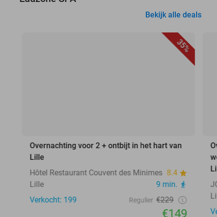
Bekijk alle deals
35%
Overnachting voor 2 + ontbijt in het hart van
O
Lille
w
Li
Hôtel Restaurant Couvent des Minimes
8.4
Lille
9 min.
J
Li
Verkocht: 199
€229
Regulier
€149
V