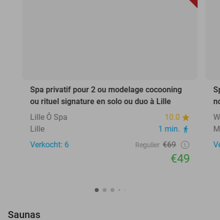
Spa privatif pour 2 ou modelage cocooning
S
ou rituel signature en solo ou duo à Lille
n
Lille Ô Spa
10.0
W
Lille
1 min.
M
Verkocht: 6
€69
V
Regulier
€49
Saunas