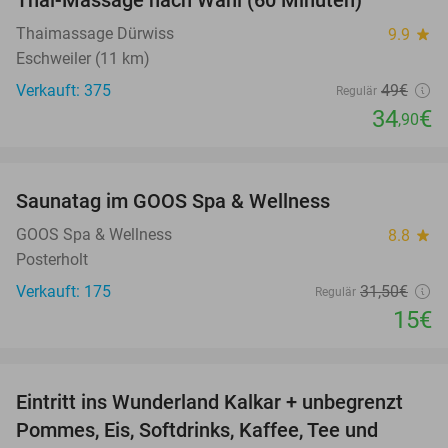
Thai-Massage nach Wahl (60 Minuten)
29%
Thaimassage Dürwiss
9.9
star
Eschweiler (11 km)
Verkauft: 375
49€
Regulär
34
€
,90
favorite_border
Saunatag im GOOS Spa & Wellness
52%
GOOS Spa & Wellness
8.8
star
Posterholt
Verkauft: 175
31
,50
€
Regulär
15€
favorite_border
Eintritt ins Wunderland Kalkar + unbegrenzt
32%
Pommes, Eis, Softdrinks, Kaffee, Tee und