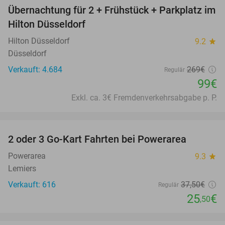
Übernachtung für 2 + Frühstück + Parkplatz im
63%
Hilton Düsseldorf
Hilton Düsseldorf
9.2
star
Düsseldorf
Verkauft: 4.684
269€
Regulär
99€
Exkl. ca. 3€ Fremdenverkehrsabgabe p. P.
favorite_border
2 oder 3 Go-Kart Fahrten bei Powerarea
32%
Powerarea
9.3
star
Lemiers
Verkauft: 616
37
,50
€
Regulär
25
€
,50
favorite_border