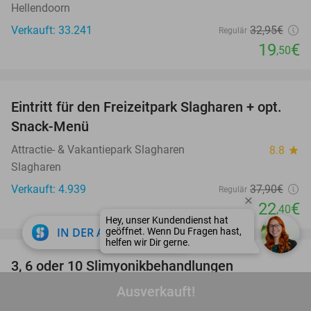
Hellendoorn
Verkauft: 33.241
32
,95
€
Regulär
19
€
,50
favorite_border
Eintritt für den Freizeitpark Slagharen + opt.
41%
Snack-Menü
Attractie- & Vakantiepark Slagharen
8.8
star
Slagharen
Verkauft: 4.939
37
,90
€
Regulär
22
€
,40
favorite_border
close
IN DER APP ÖFFNEN
3, 6 oder 10 Slimyonikbehandlungen
74%
E.E.A Cosmetiques
Ausverkauft!
9.6
star
Aachen