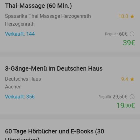
Thai-Massage (60 Min.)
35%
Spasarika Thai Massage Herzogenrath
10.0
star
Herzogenrath
Verkauft: 144
60€
Regulär
39€
favorite_border
3-Gänge-Menü im Deutschen Haus
33%
Deutsches Haus
9.4
star
Aachen
Verkauft: 356
29
,50
€
Regulär
19
€
,90
favorite_border
60 Tage Hörbücher und E-Books (30