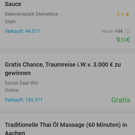
Sauce
Belevenispark Steinerbos
8.9
star
Stein
Verkauft: 44.011
15€
Regulär
9
€
,50
favorite_border
Gratis Chance, Traumreise i.W.v. 3.000 € zu
gewinnen
Social Deal Win
Online
Gratis
Verkauft: 185.571
favorite_border
Traditionelle Thai Öl Massage (60 Minuten) in
36%
Aachen