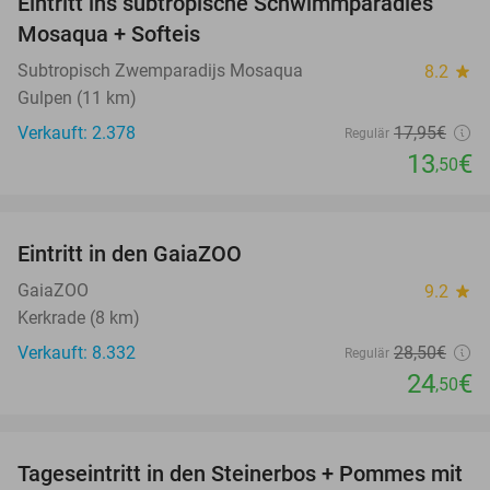
Eintritt ins subtropische Schwimmparadies
25%
Mosaqua + Softeis
Subtropisch Zwemparadijs Mosaqua
8.2
star
Gulpen (11 km)
Verkauft: 2.378
17
,95
€
Regulär
13
€
,50
favorite_border
Eintritt in den GaiaZOO
14%
GaiaZOO
9.2
star
Kerkrade (8 km)
Verkauft: 8.332
28
,50
€
Regulär
24
€
,50
favorite_border
Tageseintritt in den Steinerbos + Pommes mit
37%