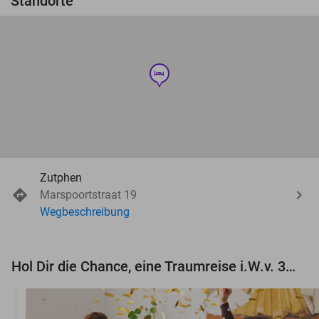
Standorte
hotel
Zutphen
Marspoortstraat 19
Wegbeschreibung
Hol Dir die Chance, eine Traumreise i.W.v. 3.000 € zu gewinnen!