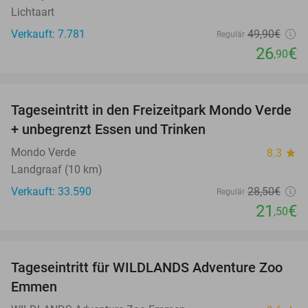
Lichtaart
Verkauft: 7.781
49
,90
€
Regulär
26
€
,90
favorite_border
Tageseintritt in den Freizeitpark Mondo Verde
25%
+ unbegrenzt Essen und Trinken
Mondo Verde
8.3
star
Landgraaf (10 km)
Verkauft: 33.590
28
,50
€
Regulär
21
€
,50
favorite_border
Tageseintritt für WILDLANDS Adventure Zoo
24%
Emmen