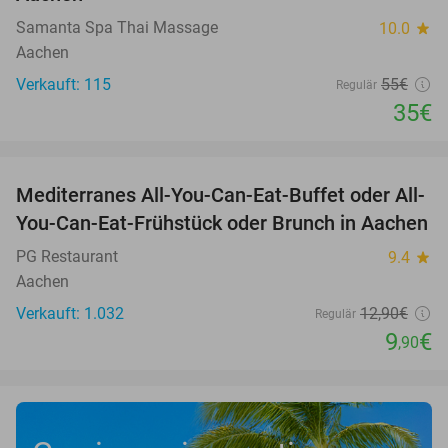
Samanta Spa Thai Massage
10.0
star
Aachen
Verkauft: 115
55€
Regulär
35€
favorite_border
Mediterranes All-You-Can-Eat-Buffet oder All-
23%
You-Can-Eat-Frühstück oder Brunch in Aachen
PG Restaurant
9.4
star
Aachen
Verkauft: 1.032
12
,90
€
Regulär
9
€
,90