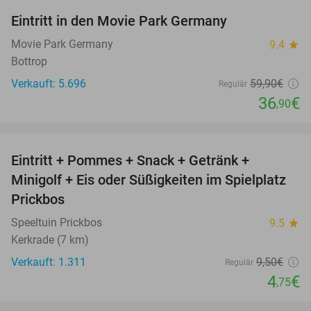
Eintritt in den Movie Park Germany
38%
Movie Park Germany
9.4
star
Bottrop
Verkauft: 5.696
59
,90
€
Regulär
36
€
,90
favorite_border
Eintritt + Pommes + Snack + Getränk +
50%
Minigolf + Eis oder Süßigkeiten im Spielplatz
Prickbos
Speeltuin Prickbos
9.5
star
Kerkrade (7 km)
Verkauft: 1.311
9
,50
€
Regulär
4
€
,75
favorite_border