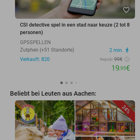
favorite_border
CSI detective spel in een stad naar keuze (2 tot 8
personen)
GPSSPELLEN
Zutphen (+51 Standorte)
2 min.
directions_walk
Verkauft: 820
99€
Regulär
19
€
,95
Beliebt bei Leuten aus Aachen:
24%