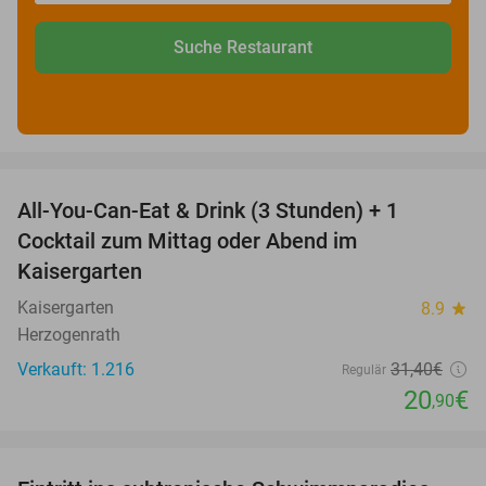
Suche Restaurant
favorite_border
All-You-Can-Eat & Drink (3 Stunden) + 1
33%
Cocktail zum Mittag oder Abend im
Kaisergarten
Kaisergarten
8.9
star
Herzogenrath
Verkauft: 1.216
31
,40
€
Regulär
20
€
,90
favorite_border