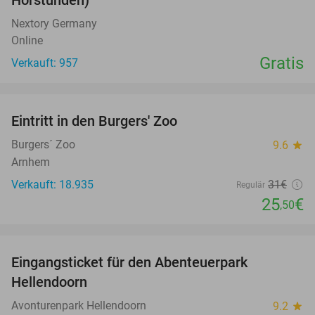
Hörstunden)
Nextory Germany
Online
Gratis
Verkauft: 957
favorite_border
Eintritt in den Burgers' Zoo
18%
Burgers´ Zoo
9.6
star
Arnhem
Verkauft: 18.935
31€
Regulär
25
€
,50
favorite_border
Eingangsticket für den Abenteuerpark
41%
Hellendoorn
Avonturenpark Hellendoorn
9.2
star