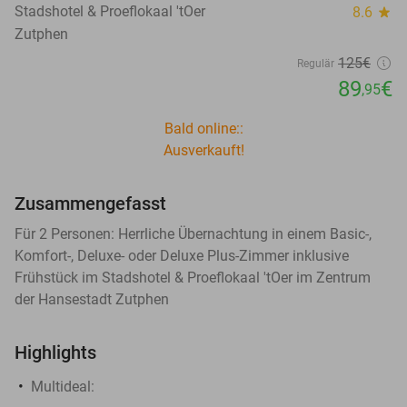
Stadshotel & Proeflokaal 'tOer
8.6
star
Zutphen
125€
Regulär
89
€
,95
Bald online::
Ausverkauft!
Zusammengefasst
Für 2 Personen: Herrliche Übernachtung in einem Basic-,
Komfort-, Deluxe- oder Deluxe Plus-Zimmer inklusive
Frühstück im Stadshotel & Proeflokaal 'tOer im Zentrum
der Hansestadt Zutphen
Highlights
Multideal: