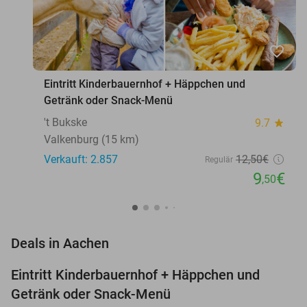
favorite_border
Eintritt Kinderbauernhof + Häppchen und
Getränk oder Snack-Menü
't Bukske
9.7
star
Valkenburg (15 km)
Verkauft: 2.857
12
,50
€
Regulär
9
€
,50
favorite_border
Deals in Aachen
Eintritt Kinderbauernhof + Häppchen und
24%
Getränk oder Snack-Menü