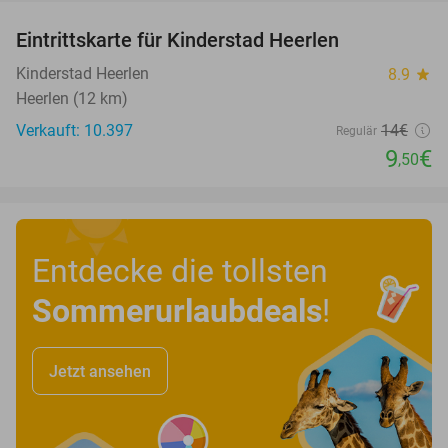
Eintrittskarte für Kinderstad Heerlen
32%
Kinderstad Heerlen
8.9
star
Heerlen (12 km)
Verkauft: 10.397
14€
Regulär
9
€
,50
Entdecke die tollsten
Sommerurlaubdeals
!
Jetzt ansehen