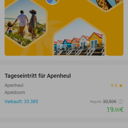
favorite_border
Tageseintritt für Apenheul
36%
Apenheul
9.4
star
Apeldoorn
Verkauft: 33.385
30
,50
€
Regulär
19
€
,50
favorite_border