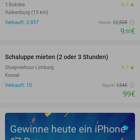
't Bukske
9.7
star
Valkenburg (15 km)
Verkauft: 2.857
12
,50
€
Regulär
9
€
,50
favorite_border
Schaluppe mieten (2 oder 3 Stunden)
26%
NEW
TODAY
Sloepverhuur Limburg
9.7
star
Kessel
Verkauft: 10
134€
Regulär
99€
Gewinne heute ein iPhone