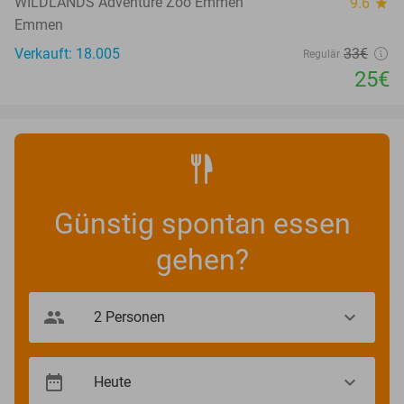
WILDLANDS Adventure Zoo Emmen
9.6
star
Emmen
Verkauft: 18.005
33€
Regulär
25€
Günstig spontan essen
gehen?