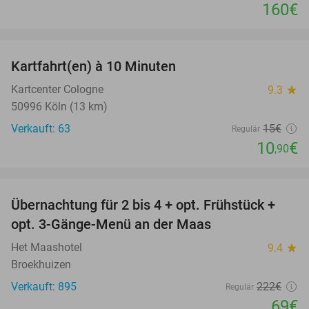
160€
favorite_border
Kartfahrt(en) à 10 Minuten
27%
Kartcenter Cologne
9.3
star
50996 Köln (13 km)
Verkauft: 63
15€
Regulär
10
€
,90
favorite_border
Übernachtung für 2 bis 4 + opt. Frühstück +
69%
opt. 3-Gänge-Menü an der Maas
Het Maashotel
9.4
star
Broekhuizen
Verkauft: 895
222€
Regulär
69€