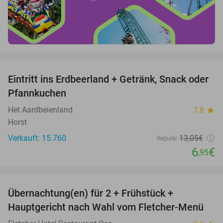
favorite_border
Eintritt ins Erdbeerland + Getränk, Snack oder
47%
Pfannkuchen
Het Aardbeienland
7.8
star
Horst
Verkauft: 15.760
13
,05
€
Regulär
6
€
,95
favorite_border
Übernachtung(en) für 2 + Frühstück +
34%
Hauptgericht nach Wahl vom Fletcher-Menü