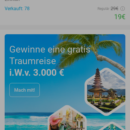
Verkauft: 78
29€
Regulär
19€
Gewinne eine gratis
Traumreise
i.W.v. 3.000 €
Mach mit!