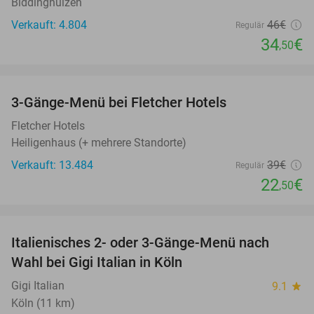
Biddinghuizen
Verkauft: 4.804
46€
Regulär
34
€
,50
favorite_border
3-Gänge-Menü bei Fletcher Hotels
42%
Fletcher Hotels
Heiligenhaus (+ mehrere Standorte)
Verkauft: 13.484
39€
Regulär
22
€
,50
favorite_border
Italienisches 2- oder 3-Gänge-Menü nach
37%
Wahl bei Gigi Italian in Köln
Gigi Italian
9.1
star
Köln (11 km)