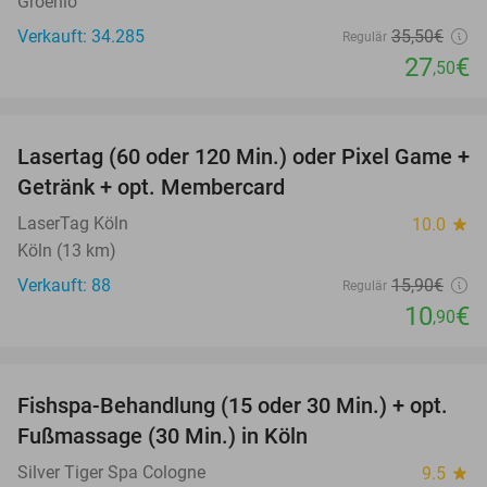
Groenlo
Verkauft: 34.285
35
,50
€
Regulär
27
€
,50
favorite_border
Lasertag (60 oder 120 Min.) oder Pixel Game +
31%
Getränk + opt. Membercard
LaserTag Köln
10.0
star
Köln (13 km)
Verkauft: 88
15
,90
€
Regulär
10
€
,90
favorite_border
Fishspa-Behandlung (15 oder 30 Min.) + opt.
36%
Fußmassage (30 Min.) in Köln
Silver Tiger Spa Cologne
9.5
star