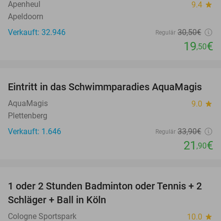
Apenheul
9.4
star
Apeldoorn
Verkauft: 32.946
30
,50
€
Regulär
19
€
,50
favorite_border
Eintritt in das Schwimmparadies AquaMagis
35%
AquaMagis
9.0
star
Plettenberg
Verkauft: 1.646
33
,90
€
Regulär
21
€
,90
favorite_border
1 oder 2 Stunden Badminton oder Tennis + 2
52%
Schläger + Ball in Köln
Cologne Sportspark
10.0
star