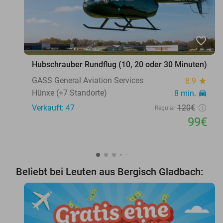
favorite_border
Hubschrauber Rundflug (10, 20 oder 30 Minuten)
GASS General Aviation Services
8.9
star
Hünxe (+7 Standorte)
8 min.
directions_car
Verkauft: 47
120€
Regulär
99€
Beliebt bei Leuten aus Bergisch Gladbach: