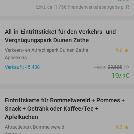
Exkl. ca. 1,75€ Fremdenverkehrsabgabe p. P.
favorite_border
All-in-Eintrittsticket für den Verkehrs- und
15%
Vergnügungspark Duinen Zathe
Verkeers- en Attractiepark Duinen Zathe
9.8
star
Appelscha
Verkauft: 45.438
23
,50
€
Regulär
19
€
,99
favorite_border
Eintrittskarte für Bommelwereld + Pommes +
23%
Snack + Getränk oder Kaffee/Tee +
Apfelkuchen
Attractiepark Bommelwereld
9.5
star