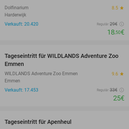
36%
Dolfinarium
8.5
star
Harderwijk
Verkauft: 20.420
29€
Regulär
18
€
,50
favorite_border
Tageseintritt für WILDLANDS Adventure Zoo
24%
Emmen
WILDLANDS Adventure Zoo Emmen
9.6
star
Emmen
Verkauft: 17.453
33€
Regulär
25€
favorite_border
Tageseintritt für Apenheul
36%