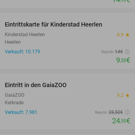
favorite_border
Eintrittskarte für Kinderstad Heerlen
32%
Kinderstad Heerlen
8.9
star
Heerlen
Verkauft: 10.179
14€
Regulär
9
€
,50
favorite_border
Eintritt in den GaiaZOO
14%
GaiaZOO
9.2
star
Kerkrade
Verkauft: 7.981
28
,50
€
Regulär
24
€
,50
favorite_border