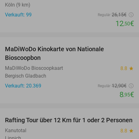
Köln (9 km)
Verkauft: 99
26
,15
€
Regulär
12
€
,50
favorite_border
MaDiWoDo Kinokarte von Nationale
31%
Bioscoopbon
MaDiWoDo Bioscoopkaart
8.8
star
Bergisch Gladbach
Verkauft: 20.369
12
,90
€
Regulär
8
€
,95
favorite_border
Rafting Tour über 12 Km für 1 oder 2 Personen
34%
Kanutotal
8.8
star
Linnich