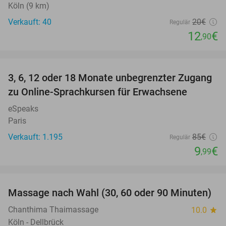
Köln (9 km)
Verkauft: 40
20€
Regulär
12
€
,90
favorite_border
3, 6, 12 oder 18 Monate unbegrenzter Zugang
88%
zu Online-Sprachkursen für Erwachsene
eSpeaks
Paris
Verkauft: 1.195
85€
Regulär
9
€
,99
favorite_border
Massage nach Wahl (30, 60 oder 90 Minuten)
34%
Chanthima Thaimassage
10.0
star
Köln - Dellbrück