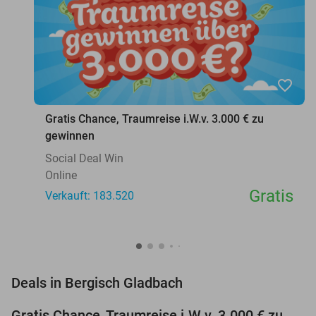
favorite_border
Gratis Chance, Traumreise i.W.v. 3.000 € zu
gewinnen
Social Deal Win
Online
Gratis
Verkauft: 183.520
favorite_border
Deals in Bergisch Gladbach
Gratis Chance, Traumreise i.W.v. 3.000 € zu