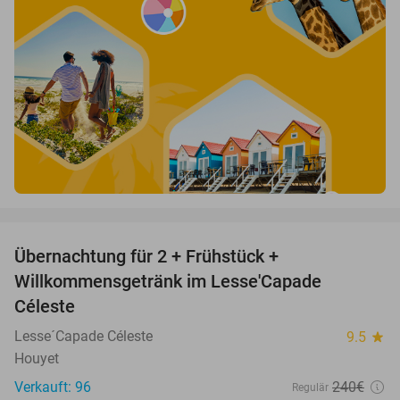
favorite_border
Übernachtung für 2 + Frühstück +
33%
Willkommensgetränk im Lesse'Capade
Céleste
Lesse´Capade Céleste
9.5
star
Houyet
Verkauft: 96
240€
Regulär