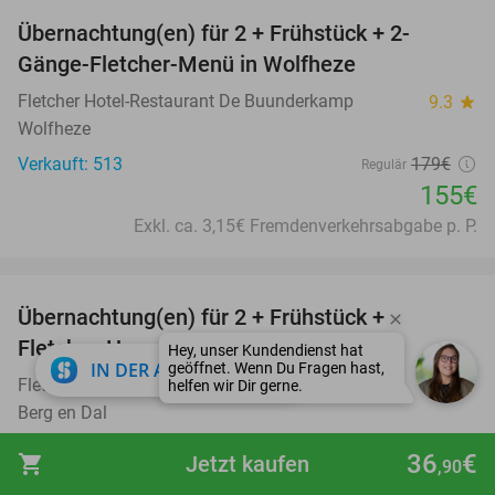
Übernachtung(en) für 2 + Frühstück + 2-
13%
Gänge-Fletcher-Menü in Wolfheze
Fletcher Hotel-Restaurant De Buunderkamp
9.3
star
Wolfheze
Verkauft: 513
179€
Regulär
155€
Exkl. ca. 3,15€ Fremdenverkehrsabgabe p. P.
favorite_border
Übernachtung(en) für 2 + Frühstück +
21%
Fletcher-Hauptgericht nach Wahl
close
IN DER APP ÖFFNEN
Fletcher Hotel-Restaurant Erica
9.2
star
Berg en Dal
Verkauft: 918
183€
Regulär
36
€
shopping_cart
Jetzt kaufen
,90
145€