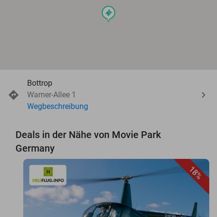
events
Bottrop
Warner-Allee 1
Wegbeschreibung
Deals in der Nähe von Movie Park
Germany
18%