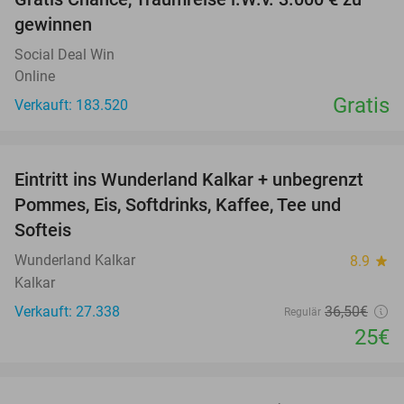
gewinnen
Social Deal Win
Online
Gratis
Verkauft: 183.520
favorite_border
Eintritt ins Wunderland Kalkar + unbegrenzt
32%
Pommes, Eis, Softdrinks, Kaffee, Tee und
Softeis
Wunderland Kalkar
8.9
star
Kalkar
Verkauft: 27.338
36
,50
€
Regulär
25€
favorite_border