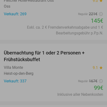
Fletcher Hotel-Restaurant Oss
9.0
star
Oss
Verkauft: 269
221€
Regulär
145€
Exkl. ca. 2 € Fremdenverkehrsabgabe und 1 €
Bearbeitungsgebühr p.P.p.N.
favorite_border
Übernachtung für 1 oder 2 Personen +
41%
Frühstücksbuffet
Villa Monte
9.1
star
Heist-op-den-Berg
Verkauft: 337
167€
Regulär
99€
Inklusive aller Nebenkosten
favorite_border