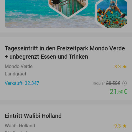
favorite_border
Tageseintritt in den Freizeitpark Mondo Verde
25%
+ unbegrenzt Essen und Trinken
Mondo Verde
8.3
star
Landgraaf
Verkauft: 32.347
28
,50
€
Regulär
21
€
,50
favorite_border
Eintritt Walibi Holland
25%
Walibi Holland
9.3
star