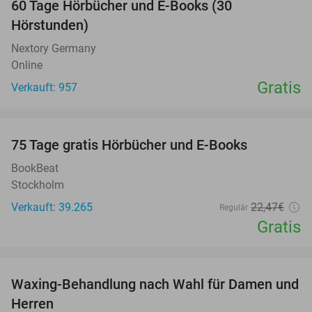
60 Tage Hörbücher und E-Books (30
Hörstunden)
Nextory Germany
Online
Gratis
Verkauft: 957
favorite_border
100%
75 Tage gratis Hörbücher und E-Books
BookBeat
Stockholm
Verkauft: 39.265
22
,47
€
Regulär
Gratis
favorite_border
Waxing-Behandlung nach Wahl für Damen und
38%
NEW
Herren
TODAY