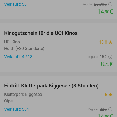
Verkauft: 50
23
,80
€
Regulär
14
€
,90
favorite_border
Kinogutschein für die UCI Kinos
42%
UCI Kino
10.0
star
Hürth (+20 Standorte)
Verkauft: 4.613
15€
Regulär
8
€
,75
favorite_border
Eintritt Kletterpark Biggesee (3 Stunden)
32%
Kletterpark Biggesee
9.6
star
Olpe
Verkauft: 504
22€
Regulär
14
€
,90