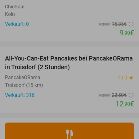
ChicSaal
Köln
Verkauft: 0
15
,85
€
Regulär
9
€
,90
favorite_border
All-You-Can-Eat Pancakes bei PancakeORama
43%
in Troisdorf (2 Stunden)
PancakeORama
10.0
star
Troisdorf (15 km)
Verkauft: 316
22
,50
€
Regulär
12
€
,90