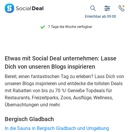
Entdecke 15.000+ Deals
Erreichbar ab 09:00
7 Tage die Woche verfügbar
10+ Millionen Mitglieder
9,4
basierend auf
205.789 Bewertungen
Etwas mit Social Deal unternehmen: Lasse
Entdecke 15.000+ Deals
Dich von unseren Blogs inspirieren
7 Tage die Woche verfügbar
Bereit, einen fantastischen Tag zu erleben? Lass Dich von
unseren Blogs inspirieren und entdecke die tollsten Deals
10+ Millionen Mitglieder
mit Rabatten von bis zu 70 %! Genieße Topdeals für
Restaurants, Freizeitparks, Zoos, Ausflüge, Wellness,
Übernachtungen und mehr.
Bergisch Gladbach
In die Sauna in Bergisch Gladbach und Umgebung