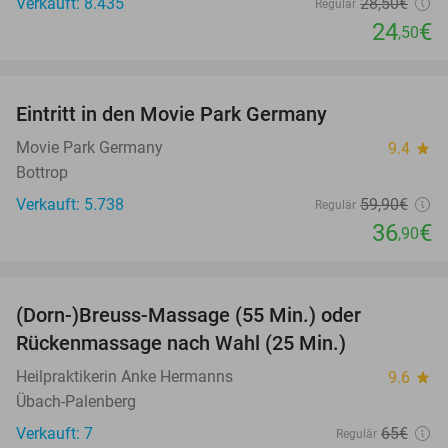
Verkauft: 8.435
28
,50
€
Regulär
24
€
,50
favorite_border
Eintritt in den Movie Park Germany
38%
Movie Park Germany
9.4
star
Bottrop
Verkauft: 5.738
59
,90
€
Regulär
36
€
,90
favorite_border
(Dorn-)Breuss-Massage (55 Min.) oder
55%
Rückenmassage nach Wahl (25 Min.)
Heilpraktikerin Anke Hermanns
9.6
star
Übach-Palenberg
Verkauft: 7
65€
Regulär