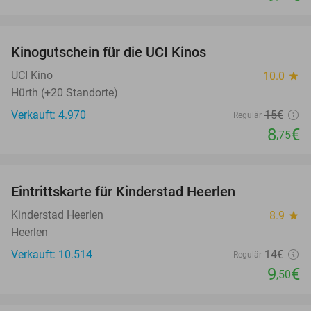
favorite_border
Kinogutschein für die UCI Kinos
42%
UCI Kino
10.0
star
Hürth (+20 Standorte)
Verkauft: 4.970
15€
Regulär
8
€
,75
favorite_border
Eintrittskarte für Kinderstad Heerlen
32%
Kinderstad Heerlen
8.9
star
Heerlen
Verkauft: 10.514
14€
Regulär
9
€
,50
favorite_border