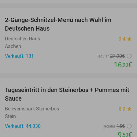
favorite_border
2-Gänge-Schnitzel-Menü nach Wahl im
39%
Deutschen Haus
Deutsches Haus
9.4
star
Aachen
Verkauft: 131
27
,90
€
Regulär
16
€
,90
favorite_border
Tageseintritt in den Steinerbos + Pommes mit
37%
Sauce
Belevenispark Steinerbos
8.9
star
Stein
Verkauft: 44.330
15€
Regulär
9
€
,50