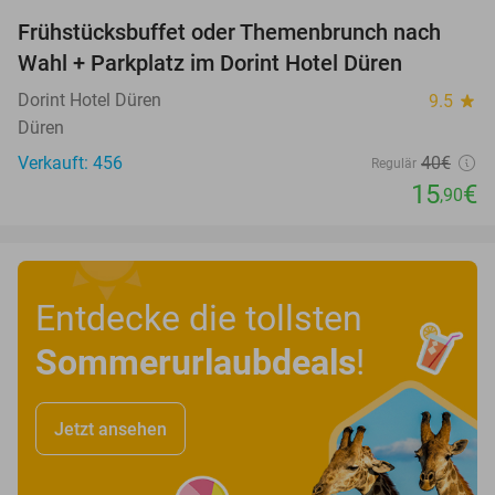
Frühstücksbuffet oder Themenbrunch nach
60%
Wahl + Parkplatz im Dorint Hotel Düren
Dorint Hotel Düren
9.5
star
Düren
Verkauft: 456
40€
Regulär
15
€
,90
Entdecke die tollsten
Sommerurlaubdeals
!
Jetzt ansehen