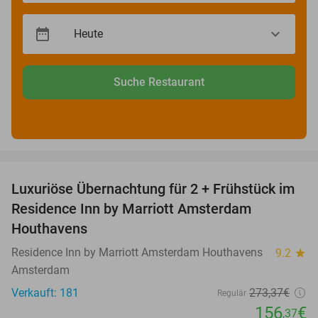
Suche Restaurant
favorite_border
Luxuriöse Übernachtung für 2 + Frühstück im
43%
Residence Inn by Marriott Amsterdam
Houthavens
Residence Inn by Marriott Amsterdam Houthavens
9.2
star
Amsterdam
Verkauft: 181
273
,37
€
Regulär
156
€
,37