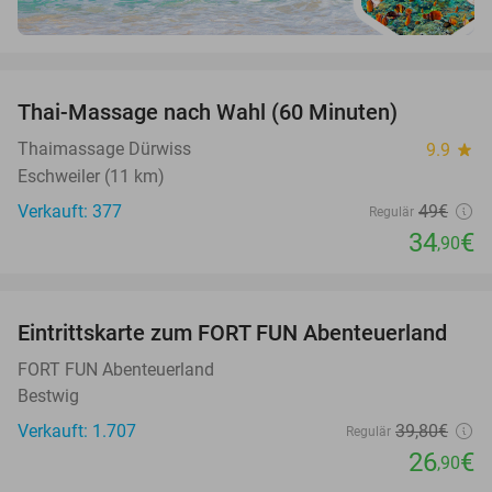
favorite_border
Thai-Massage nach Wahl (60 Minuten)
29%
Thaimassage Dürwiss
9.9
star
Eschweiler (11 km)
Verkauft: 377
49€
Regulär
34
€
,90
favorite_border
Eintrittskarte zum FORT FUN Abenteuerland
32%
FORT FUN Abenteuerland
Bestwig
Verkauft: 1.707
39
,80
€
Regulär
26
€
,90