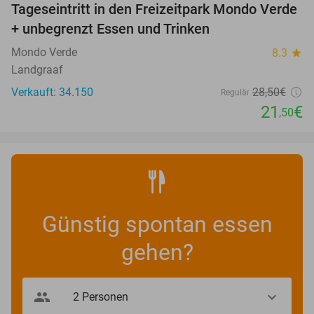
Tageseintritt in den Freizeitpark Mondo Verde
25%
+ unbegrenzt Essen und Trinken
Mondo Verde
8.3
star
Landgraaf
Verkauft: 34.150
28
,50
€
Regulär
21
€
,50
Günstig spontan essen
gehen?