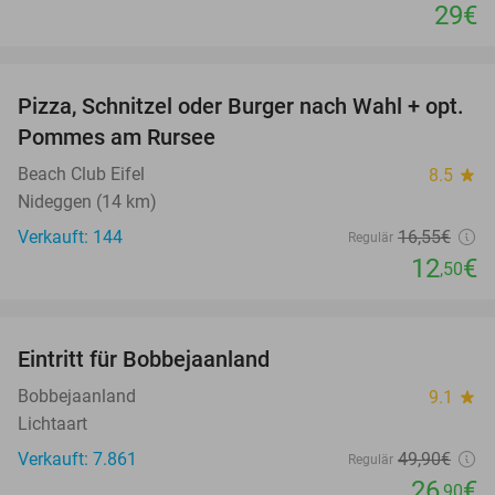
29€
favorite_border
Pizza, Schnitzel oder Burger nach Wahl + opt.
24%
Pommes am Rursee
Beach Club Eifel
8.5
star
Nideggen (14 km)
Verkauft: 144
16
,55
€
Regulär
12
€
,50
favorite_border
Eintritt für Bobbejaanland
46%
Bobbejaanland
9.1
star
Lichtaart
Verkauft: 7.861
49
,90
€
Regulär
26
€
,90