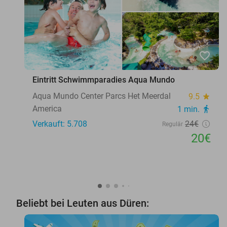
favorite_border
Eintritt Schwimmparadies Aqua Mundo
Aqua Mundo Center Parcs Het Meerdal
9.5
star
America
1 min.
directions_walk
Verkauft: 5.708
24€
Regulär
20€
Beliebt bei Leuten aus Düren: