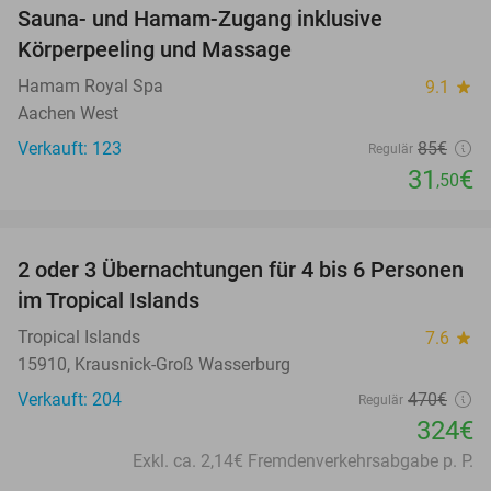
Sauna- und Hamam-Zugang inklusive
63%
Körperpeeling und Massage
Hamam Royal Spa
9.1
star
Aachen West
Verkauft: 123
85€
Regulär
31
€
,50
favorite_border
2 oder 3 Übernachtungen für 4 bis 6 Personen
31%
im Tropical Islands
Tropical Islands
7.6
star
15910, Krausnick-Groß Wasserburg
Verkauft: 204
470€
Regulär
324€
Exkl. ca. 2,14€ Fremdenverkehrsabgabe p. P.