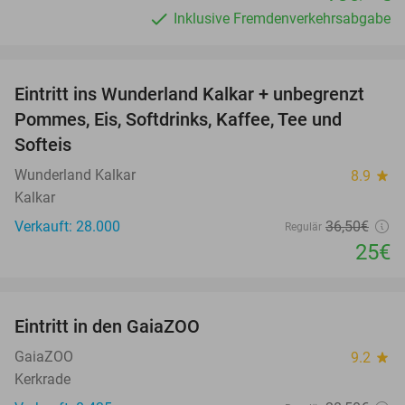
Inklusive Fremdenverkehrsabgabe
favorite_border
Eintritt ins Wunderland Kalkar + unbegrenzt
32%
Pommes, Eis, Softdrinks, Kaffee, Tee und
Softeis
Wunderland Kalkar
8.9
star
Kalkar
Verkauft: 28.000
36
,50
€
Regulär
25€
favorite_border
Eintritt in den GaiaZOO
14%
GaiaZOO
9.2
star
Kerkrade