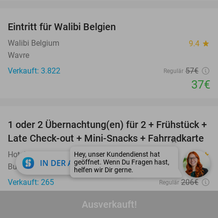
favorite_border
Eintritt für Walibi Belgien
35%
Walibi Belgium
9.4
star
Wavre
Verkauft: 3.822
57€
Regulär
37€
favorite_border
1 oder 2 Übernachtung(en) für 2 + Frühstück +
59%
Late Check-out + Mini-Snacks + Fahrradkarte
Hotel Bom
9.5
star
close
IN DER APP ÖFFNEN
Burgh-Haamstede
Verkauft: 265
206€
Regulär
85€
Ausverkauft!
Exkl. ca. 3,95€ Fremdenverkehrsabgabe p. P.