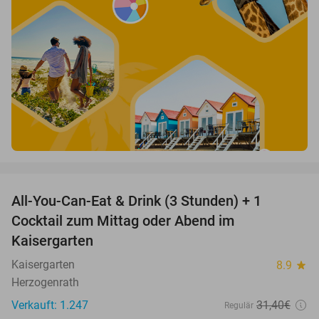
favorite_border
All-You-Can-Eat & Drink (3 Stunden) + 1
33%
Cocktail zum Mittag oder Abend im
Kaisergarten
Kaisergarten
8.9
star
Herzogenrath
Verkauft: 1.247
31
,40
€
Regulär