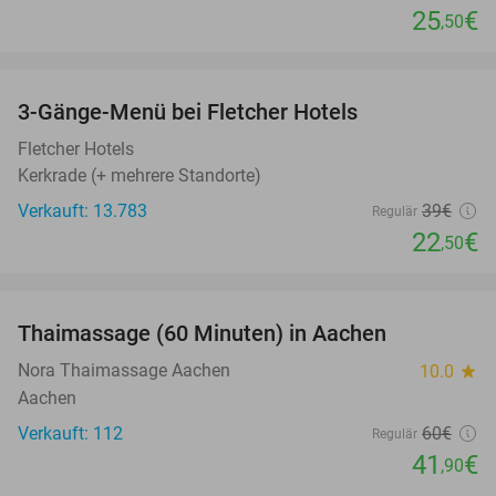
25
€
,50
favorite_border
3-Gänge-Menü bei Fletcher Hotels
42%
Fletcher Hotels
Kerkrade (+ mehrere Standorte)
Verkauft: 13.783
39€
Regulär
22
€
,50
favorite_border
Thaimassage (60 Minuten) in Aachen
30%
Nora Thaimassage Aachen
10.0
star
Aachen
Verkauft: 112
60€
Regulär
41
€
,90