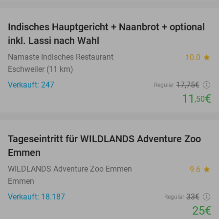
favorite_border
Indisches Hauptgericht + Naanbrot + optional
35%
inkl. Lassi nach Wahl
Namaste Indisches Restaurant
10.0
star
Eschweiler (11 km)
Verkauft: 247
17
,75
€
Regulär
11
€
,50
favorite_border
Tageseintritt für WILDLANDS Adventure Zoo
24%
Emmen
WILDLANDS Adventure Zoo Emmen
9.6
star
Emmen
Verkauft: 18.187
33€
Regulär
25€