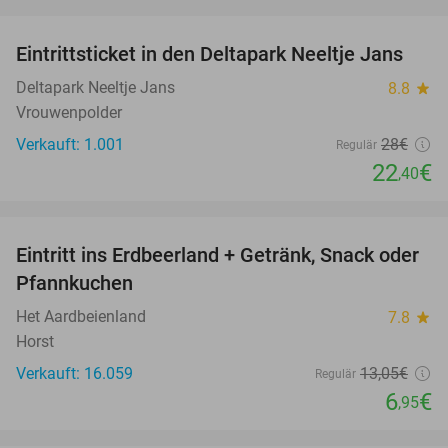
favorite_border
Eintrittsticket in den Deltapark Neeltje Jans
20%
Deltapark Neeltje Jans
8.8
star
Vrouwenpolder
Verkauft: 1.001
28€
Regulär
22
€
,40
favorite_border
Eintritt ins Erdbeerland + Getränk, Snack oder
47%
Pfannkuchen
Het Aardbeienland
7.8
star
Horst
Verkauft: 16.059
13
,05
€
Regulär
6
€
,95
favorite_border