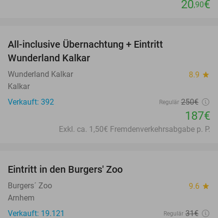
20
€
,90
favorite_border
All-inclusive Übernachtung + Eintritt
25%
Wunderland Kalkar
Wunderland Kalkar
8.9
star
Kalkar
Verkauft: 392
250€
Regulär
187€
Exkl. ca. 1,50€ Fremdenverkehrsabgabe p. P.
favorite_border
Eintritt in den Burgers' Zoo
18%
Burgers´ Zoo
9.6
star
Arnhem
Verkauft: 19.121
31€
Regulär