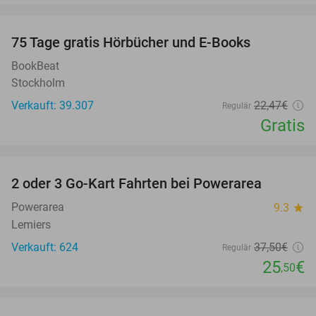
favorite_border
100%
75 Tage gratis Hörbücher und E-Books
BookBeat
Stockholm
Verkauft: 39.307
22
,47
€
Regulär
Gratis
favorite_border
2 oder 3 Go-Kart Fahrten bei Powerarea
32%
Powerarea
9.3
star
Lemiers
Verkauft: 624
37
,50
€
Regulär
25
€
,50
favorite_border