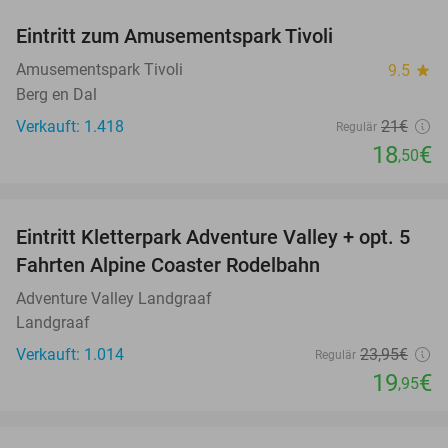
Eintritt zum Amusementspark Tivoli
12%
Amusementspark Tivoli
9.5
star
Berg en Dal
Verkauft: 1.418
21€
Regulär
18
€
,50
favorite_border
Eintritt Kletterpark Adventure Valley + opt. 5
17%
Fahrten Alpine Coaster Rodelbahn
Adventure Valley Landgraaf
Landgraaf
Verkauft: 1.014
23
,95
€
Regulär
19
€
,95
favorite_border