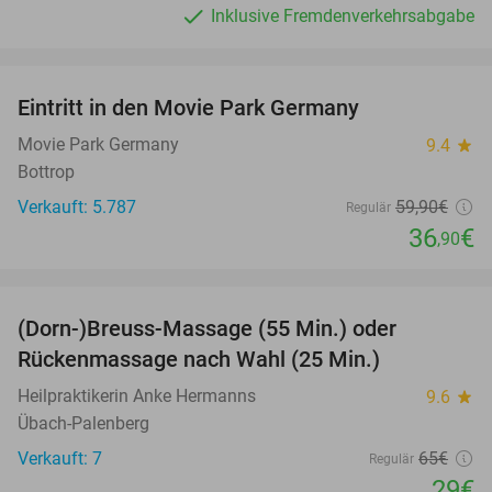
Inklusive Fremdenverkehrsabgabe
favorite_border
Eintritt in den Movie Park Germany
38%
Movie Park Germany
9.4
star
Bottrop
Verkauft: 5.787
59
,90
€
Regulär
36
€
,90
favorite_border
(Dorn-)Breuss-Massage (55 Min.) oder
55%
Rückenmassage nach Wahl (25 Min.)
Heilpraktikerin Anke Hermanns
9.6
star
Übach-Palenberg
Verkauft: 7
65€
Regulär
29€