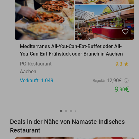
favorite_border
Mediterranes All-You-Can-Eat-Buffet oder All-
You-Can-Eat-Frühstück oder Brunch in Aachen
PG Restaurant
9.3
star
Aachen
Verkauft: 1.049
12
,90
€
Regulär
9
€
,90
Deals in der Nähe von Namaste Indisches
Restaurant