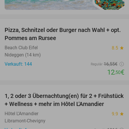
favorite_border
Pizza, Schnitzel oder Burger nach Wahl + opt.
24%
Pommes am Rursee
Beach Club Eifel
8.5
star
Nideggen (14 km)
Verkauft: 144
16
,55
€
Regulär
12
€
,50
favorite_border
1, 2 oder 3 Übernachtung(en) für 2 + Frühstück
32%
NEW
+ Wellness + mehr im Hôtel L'Amandier
TODAY
Hôtel L'Amandier
9.9
star
Libramont-Chevigny