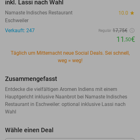
inkl. Lassi nach Wahl
Namaste Indisches Restaurant
10.0
star
Eschweiler
Verkauft: 247
17
,75
€
Regulär
11
€
,50
Täglich um Mitternacht neue Social Deals. Sei schnell,
weg = weg!
Zusammengefasst
Entdecke die vielfältigen Aromen Indiens mit einem
Hauptgericht inklusive Naanbrot bei Namaste Indisches
Restaurant in Eschweiler: optional inklusive Lassi nach
Wahl
Wähle einen Deal