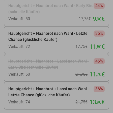
Hauptgericht + Naanbrot nach Wahl - Early Bird
44%
(schnelle Käufer)
9
€
Verkauft: 50
17
,75
€
,90
Hauptgericht + Naanbrot nach Wahl - Letzte
35%
Chance (glückliche Käufer)
11
€
Verkauft: 72
17
,75
€
,50
Hauptgericht + Naanbrot + Lassi nach Wahl -
46%
Early Bird (schnelle Käufer)
11
€
Verkauft: 50
21
,75
€
,70
Hauptgericht + Naanbrot + Lassi nach Wahl -
36%
Letzte Chance (glückliche Käufer)
13
€
Verkauft: 74
21
,75
€
,90