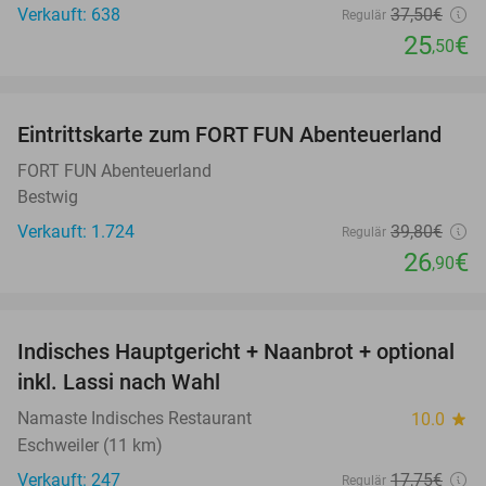
Verkauft: 638
37
,50
€
Regulär
25
€
,50
favorite_border
Eintrittskarte zum FORT FUN Abenteuerland
32%
FORT FUN Abenteuerland
Bestwig
Verkauft: 1.724
39
,80
€
Regulär
26
€
,90
favorite_border
Indisches Hauptgericht + Naanbrot + optional
35%
inkl. Lassi nach Wahl
Namaste Indisches Restaurant
10.0
star
Eschweiler (11 km)
Verkauft: 247
17
,75
€
Regulär