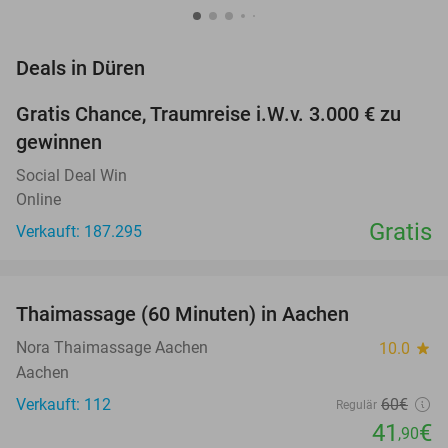
favorite_border
Deals in Düren
Gratis Chance, Traumreise i.W.v. 3.000 € zu
gewinnen
Social Deal Win
Online
Gratis
Verkauft: 187.295
favorite_border
Thaimassage (60 Minuten) in Aachen
30%
Nora Thaimassage Aachen
10.0
star
Aachen
Verkauft: 112
60€
Regulär
41
€
,90