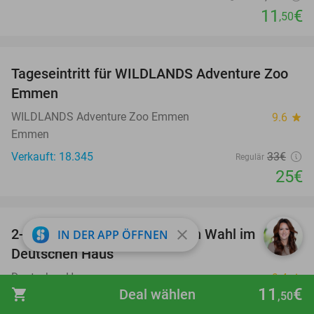
11
€
,50
favorite_border
Tageseintritt für WILDLANDS Adventure Zoo
24%
Emmen
WILDLANDS Adventure Zoo Emmen
9.6
star
Emmen
Verkauft: 18.345
33€
Regulär
25€
favorite_border
2-Gänge-Schnitzel-Menü nach Wahl im
close
39%
IN DER APP ÖFFNEN
Deutschen Haus
Deutsches Haus
9.4
star
11
€
shopping_cart
Deal wählen
Aachen
,50