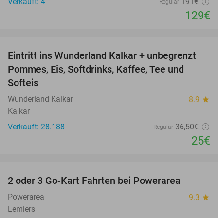
Verkauft: 4
191€
Regulär
129€
favorite_border
Eintritt ins Wunderland Kalkar + unbegrenzt
32%
Pommes, Eis, Softdrinks, Kaffee, Tee und
Softeis
Wunderland Kalkar
8.9
star
Kalkar
Verkauft: 28.188
36
,50
€
Regulär
25€
favorite_border
2 oder 3 Go-Kart Fahrten bei Powerarea
32%
Powerarea
9.3
star
Lemiers