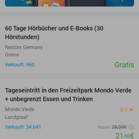
favorite_border
60 Tage Hörbücher und E-Books (30
Hörstunden)
Nextory Germany
Online
Gratis
Verkauft: 960
favorite_border
Tageseintritt in den Freizeitpark Mondo Verde
25%
+ unbegrenzt Essen und Trinken
Mondo Verde
8.3
star
Landgraaf
Verkauft: 34.641
28
,50
€
Regulär
21
€
,50