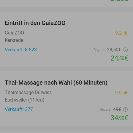
favorite_border
Eintritt in den GaiaZOO
14%
GaiaZOO
9.2
star
Kerkrade
Verkauft: 8.523
28
,50
€
Regulär
24
€
,50
favorite_border
Thai-Massage nach Wahl (60 Minuten)
29%
Thaimassage Dürwiss
9.9
star
Eschweiler (11 km)
Verkauft: 377
49€
Regulär
34
€
,90
favorite_border