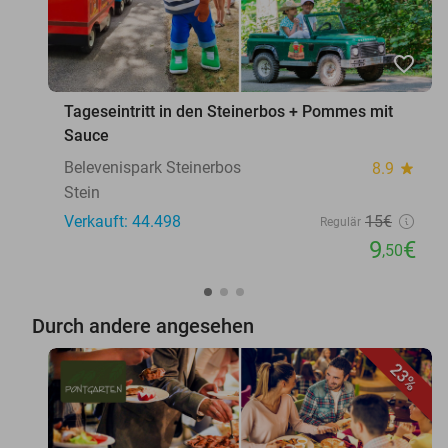
favorite_border
Tageseintritt in den Steinerbos + Pommes mit
Sauce
Belevenispark Steinerbos
8.9
star
Stein
Verkauft: 44.498
15€
Regulär
9
€
,50
Durch andere angesehen
23%