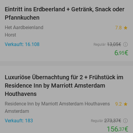
Eintritt ins Erdbeerland + Getränk, Snack oder
47%
Pfannkuchen
Het Aardbeienland
7.8
star
Horst
Verkauft: 16.108
13
,05
€
Regulär
6
€
,95
favorite_border
Luxuriöse Übernachtung für 2 + Frühstück im
43%
Residence Inn by Marriott Amsterdam
Houthavens
Residence Inn by Marriott Amsterdam Houthavens
9.2
star
Amsterdam
Verkauft: 183
273
,37
€
Regulär
156
€
,37