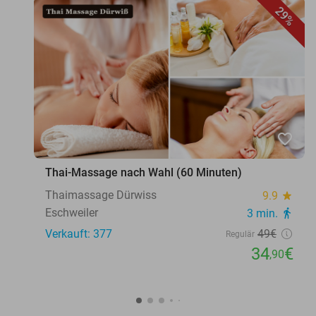
29%
favorite_border
Thai-Massage nach Wahl (60 Minuten)
Thaimassage Dürwiss
9.9
star
Eschweiler
3 min.
directions_walk
Verkauft: 377
49€
Regulär
34
€
,90