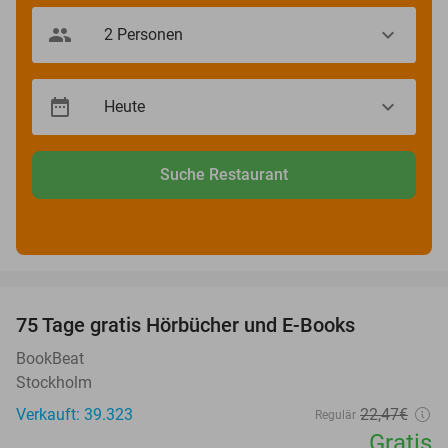
Suche Restaurant
favorite_border
100%
75 Tage gratis Hörbücher und E-Books
BookBeat
Stockholm
Verkauft: 39.323
22
,47
€
Regulär
Gratis