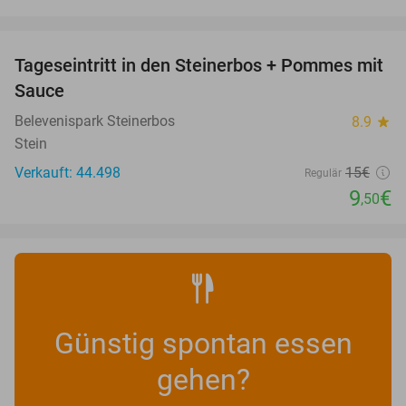
favorite_border
Tageseintritt in den Steinerbos + Pommes mit
37%
Sauce
Belevenispark Steinerbos
8.9
star
Stein
Verkauft: 44.498
15€
Regulär
9
€
,50
Günstig spontan essen
gehen?