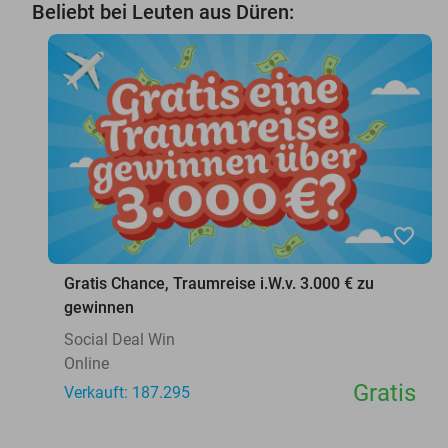
Beliebt bei Leuten aus Düren:
favorite_border
Gratis Chance, Traumreise i.W.v. 3.000 € zu
gewinnen
Social Deal Win
Online
Gratis
Verkauft: 187.295