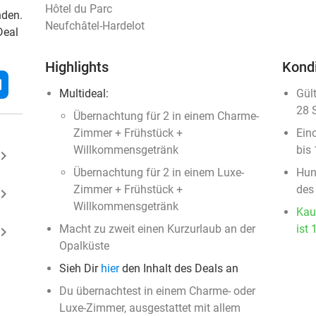
Hôtel du Parc
nden.
Neufchâtel-Hardelot
Deal
Highlights
Kond
l
Multideal:
Gül
28 
Übernachtung für 2 in einem Charme-
Zimmer + Frühstück +
Ein
Willkommensgetränk
bis
ard_arrow_right
Übernachtung für 2 in einem Luxe-
Hun
Zimmer + Frühstück +
des
ard_arrow_right
Willkommensgetränk
Kau
Macht zu zweit einen Kurzurlaub an der
ist 
ard_arrow_right
Opalküste
Sieh Dir
hier
den Inhalt des Deals an
Du übernachtest in einem Charme- oder
Luxe-Zimmer, ausgestattet mit allem