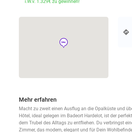
i.W.v. 1.329€ zu gewinnen!
hotel
Mehr erfahren
Macht zu zweit einen Ausflug an die Opalküste und üb
Hôtel, ideal gelegen im Badeort Hardelot, ist der perfe
dem Trubel des Alltags zu entfliehen. Du verbringst ei
Zimmer, das modern, elegant und für Dein Wohlbefinde