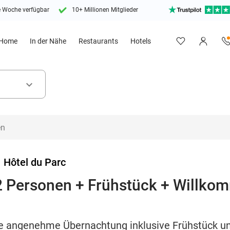
e Woche verfügbar
10+ Millionen Mitglieder
Home
In der Nähe
Restaurants
Hotels
keyboard_arrow_down
>
Hôtel du Parc
2 Personen + Frühstück + Willko
ne angenehme Übernachtung inklusive Frühstück 