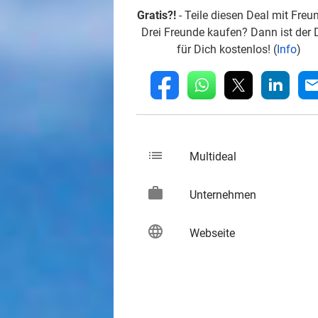
Gratis?!
- Teile diesen Deal mit Freu
Drei Freunde kaufen? Dann ist der 
für Dich kostenlos! (
Info
)
whatsapp
linkedin
fb
mai
list
keybo
Multideal
work
keybo
Unternehmen
language
keybo
Webseite