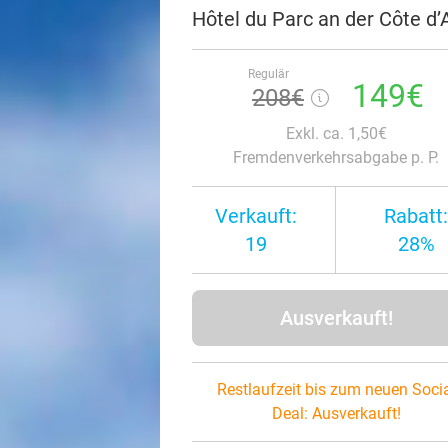
Hôtel du Parc an der Côte d
Regulär
149€
208€
Exkl. ca. 1,50€
Fremdenverkehrsabgabe p. P.
Verkauft:
Rabatt:
19
28%
Ausverkauft!
Restlaufzeit bis zum neuen Soci
Deal:
Ausverkauft!