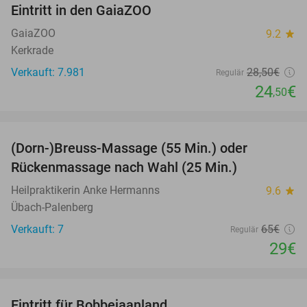
Eintritt in den GaiaZOO
14%
GaiaZOO
9.2
star
Kerkrade
Verkauft: 7.981
28
,50
€
Regulär
24
€
,50
favorite_border
(Dorn-)Breuss-Massage (55 Min.) oder
55%
Rückenmassage nach Wahl (25 Min.)
Heilpraktikerin Anke Hermanns
9.6
star
Übach-Palenberg
Verkauft: 7
65€
Regulär
29€
favorite_border
Eintritt für Bobbejaanland