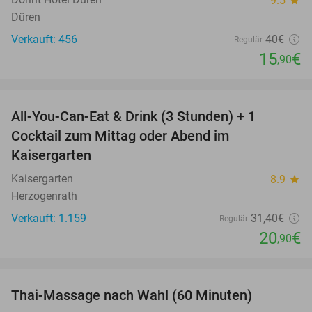
9.5
star
Düren
Verkauft: 456
40€
Regulär
15
€
,90
favorite_border
All-You-Can-Eat & Drink (3 Stunden) + 1
33%
Cocktail zum Mittag oder Abend im
Kaisergarten
Kaisergarten
8.9
star
Herzogenrath
Verkauft: 1.159
31
,40
€
Regulär
20
€
,90
favorite_border
Thai-Massage nach Wahl (60 Minuten)
29%