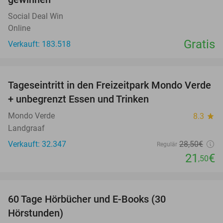
Social Deal Win
Online
Gratis
Verkauft: 183.518
favorite_border
Tageseintritt in den Freizeitpark Mondo Verde
25%
+ unbegrenzt Essen und Trinken
Mondo Verde
8.3
star
Landgraaf
Verkauft: 32.347
28
,50
€
Regulär
21
€
,50
favorite_border
60 Tage Hörbücher und E-Books (30
Hörstunden)