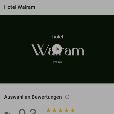
Hotel Walram
play_circle
Auswahl an Bewertungen
info_outlined