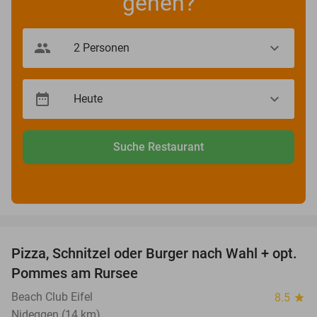
gehen?
Suche Restaurant
favorite_border
Pizza, Schnitzel oder Burger nach Wahl + opt.
24%
Pommes am Rursee
Beach Club Eifel
8.5
star
Nideggen (14 km)