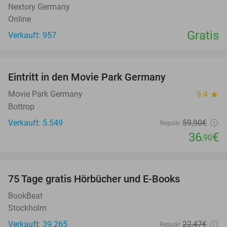
Nextory Germany
Online
Gratis
Verkauft: 957
favorite_border
Eintritt in den Movie Park Germany
38%
Movie Park Germany
9.4
star
Bottrop
Verkauft: 5.549
59
,90
€
Regulär
36
€
,90
favorite_border
100%
75 Tage gratis Hörbücher und E-Books
BookBeat
Stockholm
Verkauft: 39.265
22
,47
€
Regulär