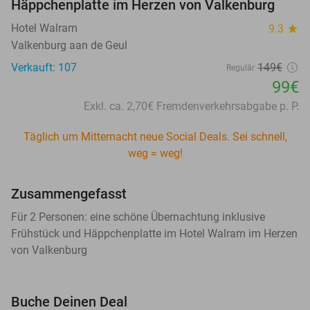
Häppchenplatte im Herzen von Valkenburg
Hotel Walram
9.3
star
Valkenburg aan de Geul
Verkauft: 107
149€
Regulär
99€
Exkl. ca. 2,70€ Fremdenverkehrsabgabe p. P.
Täglich um Mitternacht neue Social Deals. Sei schnell,
weg = weg!
Zusammengefasst
Für 2 Personen: eine schöne Übernachtung inklusive
Frühstück und Häppchenplatte im Hotel Walram im Herzen
von Valkenburg
Buche Deinen Deal