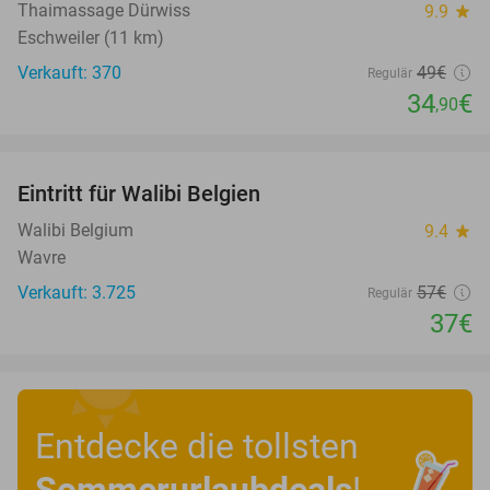
Thaimassage Dürwiss
9.9
star
Eschweiler (11 km)
Verkauft: 370
49€
Regulär
34
€
,90
favorite_border
Eintritt für Walibi Belgien
35%
Walibi Belgium
9.4
star
Wavre
Verkauft: 3.725
57€
Regulär
37€
Entdecke die tollsten