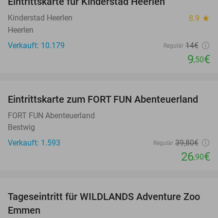
Eintrittskarte für Kinderstad Heerlen
32%
Kinderstad Heerlen
8.9
star
Heerlen
Verkauft: 10.179
14€
Regulär
9
€
,50
favorite_border
Eintrittskarte zum FORT FUN Abenteuerland
32%
FORT FUN Abenteuerland
Bestwig
Verkauft: 1.593
39
,80
€
Regulär
26
€
,90
favorite_border
Tageseintritt für WILDLANDS Adventure Zoo
24%
Emmen