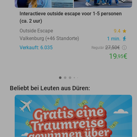
Interactieve outside escape voor 1-5 personen
(ca. 2 uur)
Outside Escape
9.4
star
Valkenburg (+46 Standorte)
1 min.
directions_walk
Verkauft: 6.035
27
,50
€
Regulär
19
€
,95
Beliebt bei Leuten aus Düren: