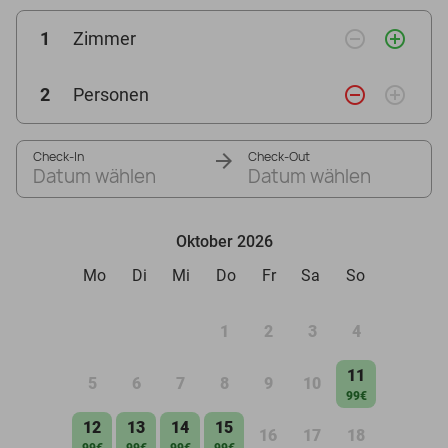
remove_circle_outline
add_circle_outline
1
Zimmer
remove_circle_outline
add_circle_outline
2
Personen
Check-In
Check-Out
Datum wählen
Datum wählen
Oktober 2026
Mo
Di
Mi
Do
Fr
Sa
So
1
2
3
4
11
5
6
7
8
9
10
99€
12
13
14
15
16
17
18
99€
99€
99€
99€