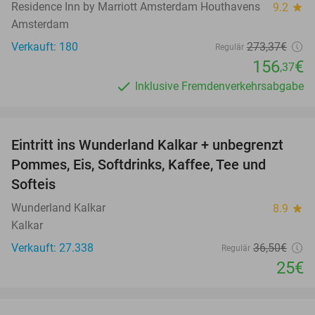
Residence Inn by Marriott Amsterdam Houthavens
9.2
star
Amsterdam
Verkauft: 180
273
,37
€
Regulär
156
€
,37
Inklusive Fremdenverkehrsabgabe
favorite_border
Eintritt ins Wunderland Kalkar + unbegrenzt
32%
Pommes, Eis, Softdrinks, Kaffee, Tee und
Softeis
Wunderland Kalkar
8.9
star
Kalkar
Verkauft: 27.338
36
,50
€
Regulär
25€
favorite_border