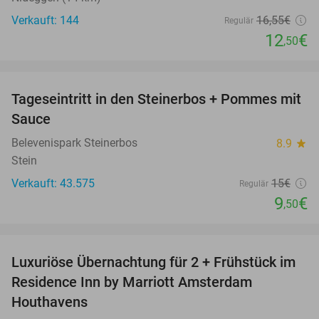
Verkauft: 144
16
,55
€
Regulär
12
€
,50
favorite_border
Tageseintritt in den Steinerbos + Pommes mit
37%
Sauce
Belevenispark Steinerbos
8.9
star
Stein
Verkauft: 43.575
15€
Regulär
9
€
,50
favorite_border
Luxuriöse Übernachtung für 2 + Frühstück im
43%
Residence Inn by Marriott Amsterdam
Houthavens