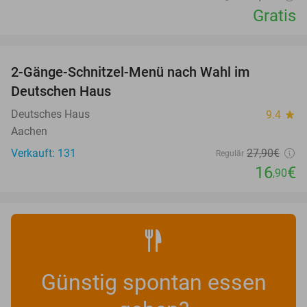
Gratis
favorite_border
2-Gänge-Schnitzel-Menü nach Wahl im
39%
Deutschen Haus
Deutsches Haus
9.4
star
Aachen
Verkauft: 131
27
,90
€
Regulär
16
€
,90
Günstig spontan essen