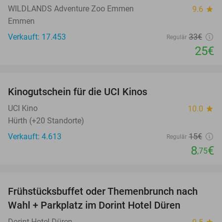
WILDLANDS Adventure Zoo Emmen
9.6
star
Emmen
Verkauft: 17.453
33€
Regulär
25€
favorite_border
Kinogutschein für die UCI Kinos
42%
UCI Kino
10.0
star
Hürth (+20 Standorte)
Verkauft: 4.613
15€
Regulär
8
€
,75
favorite_border
Frühstücksbuffet oder Themenbrunch nach
60%
Wahl + Parkplatz im Dorint Hotel Düren
Dorint Hotel Düren