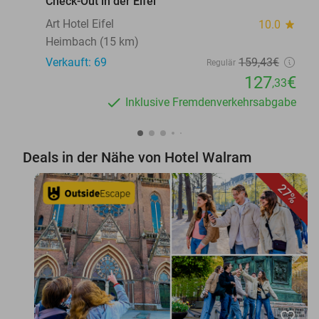
Check-Out in der Eifel
Art Hotel Eifel
10.0
star
Heimbach (15 km)
Verkauft: 69
159
,43
€
Regulär
127
€
,33
Inklusive Fremdenverkehrsabgabe
Deals in der Nähe von Hotel Walram
27%
favorite_border