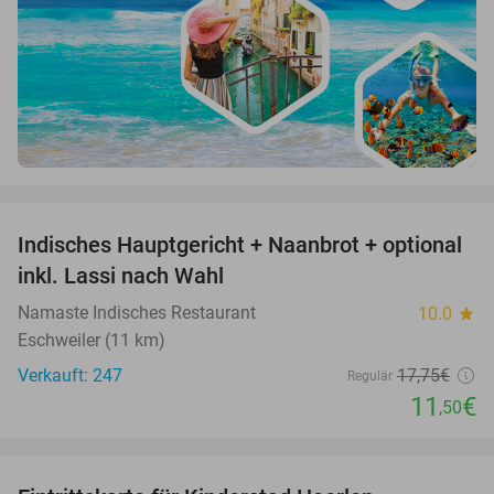
favorite_border
Indisches Hauptgericht + Naanbrot + optional
35%
inkl. Lassi nach Wahl
Namaste Indisches Restaurant
10.0
star
Eschweiler (11 km)
Verkauft: 247
17
,75
€
Regulär
11
€
,50
favorite_border