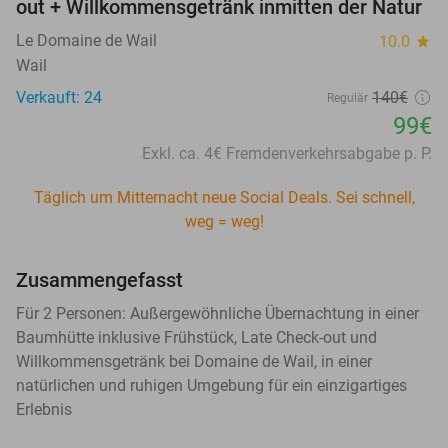
out + Willkommensgetränk inmitten der Natur
Le Domaine de Wail
10.0
star
Wail
Verkauft: 24
140€
Regulär
99€
Exkl. ca. 4€ Fremdenverkehrsabgabe p. P.
Täglich um Mitternacht neue Social Deals. Sei schnell,
weg = weg!
Zusammengefasst
Für 2 Personen: Außergewöhnliche Übernachtung in einer
Baumhütte inklusive Frühstück, Late Check-out und
Willkommensgetränk bei Domaine de Wail, in einer
natürlichen und ruhigen Umgebung für ein einzigartiges
Erlebnis