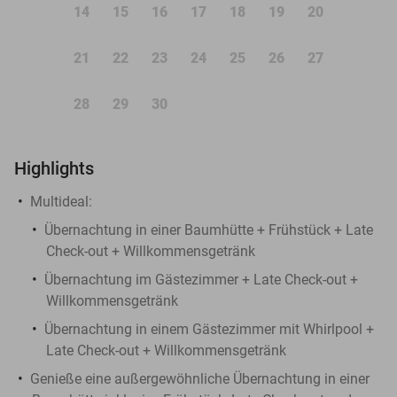
14
15
16
17
18
19
20
21
22
23
24
25
26
27
28
29
30
Highlights
Multideal:
Übernachtung in einer Baumhütte + Frühstück + Late
Check-out + Willkommensgetränk
Übernachtung im Gästezimmer + Late Check-out +
Willkommensgetränk
Übernachtung in einem Gästezimmer mit Whirlpool +
Late Check-out + Willkommensgetränk
Genieße eine außergewöhnliche Übernachtung in einer