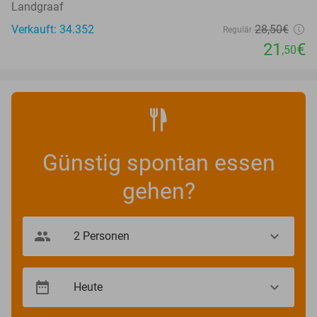
Landgraaf
Verkauft: 34.352
28
,50
€
Regulär
21
€
,50
Günstig spontan essen
gehen?