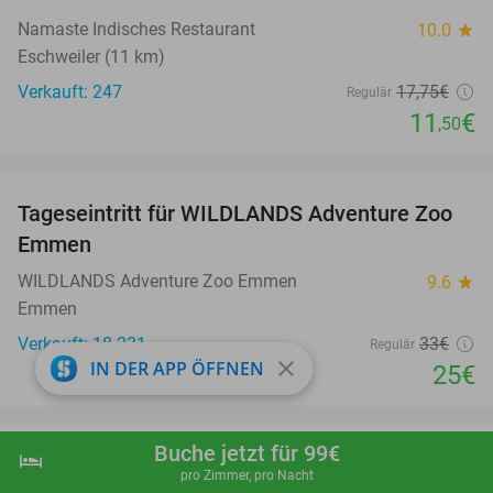
Namaste Indisches Restaurant
10.0
star
Eschweiler (11 km)
Verkauft: 247
17
,75
€
Regulär
11
€
,50
favorite_border
Tageseintritt für WILDLANDS Adventure Zoo
24%
Emmen
WILDLANDS Adventure Zoo Emmen
9.6
star
Emmen
Verkauft: 18.231
33€
Regulär
close
IN DER APP ÖFFNEN
25€
favorite_border
Buche jetzt für 99€
hotel
shopping_cart
Jetzt buchen
navigate_next
2-Gänge-Schnitzel-Menü nach Wahl im
39%
pro Zimmer, pro Nacht