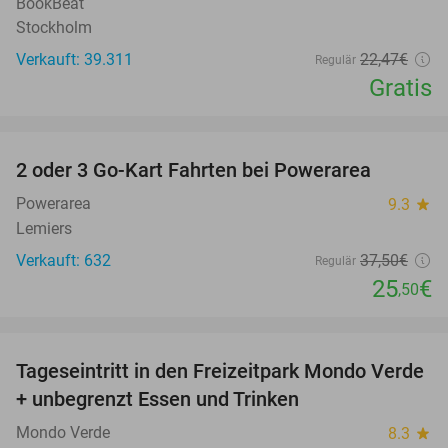
BookBeat
Stockholm
Verkauft: 39.311
22
,47
€
Regulär
Gratis
favorite_border
2 oder 3 Go-Kart Fahrten bei Powerarea
32%
Powerarea
9.3
star
Lemiers
Verkauft: 632
37
,50
€
Regulär
25
€
,50
favorite_border
Tageseintritt in den Freizeitpark Mondo Verde
25%
+ unbegrenzt Essen und Trinken
Mondo Verde
8.3
star