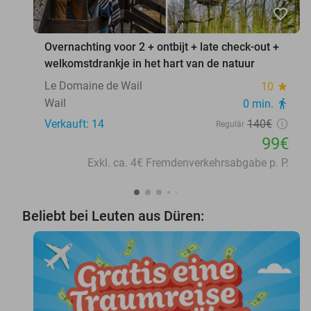
favorite_border
Overnachting voor 2 + ontbijt + late check-out +
welkomstdrankje in het hart van de natuur
Le Domaine de Wail
10
star
Wail
0 min.
directions_walk
Verkauft: 14
140€
Regulär
99€
Exkl. ca. 4€ Fremdenverkehrsabgabe p. P.
Beliebt bei Leuten aus Düren: