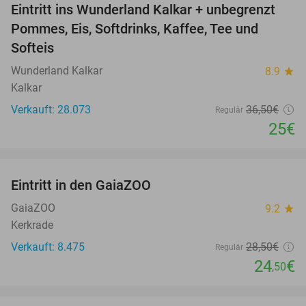
Eintritt ins Wunderland Kalkar + unbegrenzt
32%
Pommes, Eis, Softdrinks, Kaffee, Tee und
Softeis
Wunderland Kalkar
8.9
star
Kalkar
Verkauft: 28.073
36
,50
€
Regulär
25€
favorite_border
Eintritt in den GaiaZOO
14%
GaiaZOO
9.2
star
Kerkrade
Verkauft: 8.475
28
,50
€
Regulär
24
€
,50
favorite_border