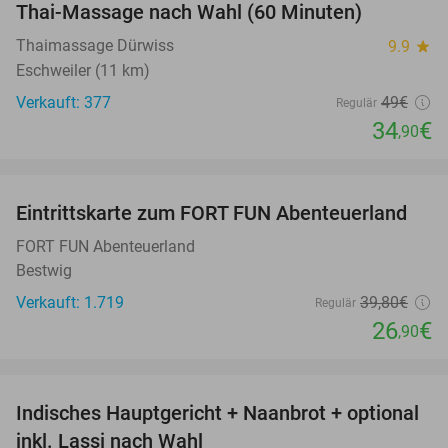
Thai-Massage nach Wahl (60 Minuten)
29%
Thaimassage Dürwiss
9.9
star
Eschweiler (11 km)
Verkauft: 377
49€
Regulär
34
€
,90
favorite_border
Eintrittskarte zum FORT FUN Abenteuerland
32%
FORT FUN Abenteuerland
Bestwig
Verkauft: 1.719
39
,80
€
Regulär
26
€
,90
favorite_border
Indisches Hauptgericht + Naanbrot + optional
35%
inkl. Lassi nach Wahl