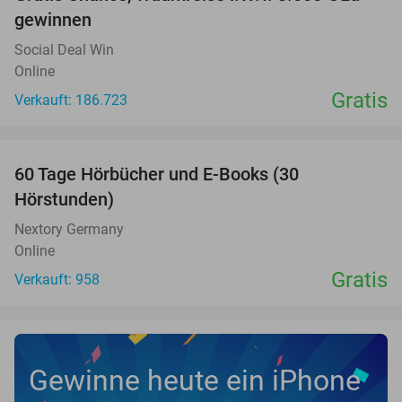
gewinnen
Social Deal Win
Online
Gratis
Verkauft: 186.723
favorite_border
60 Tage Hörbücher und E-Books (30
Hörstunden)
Nextory Germany
Online
Gratis
Verkauft: 958
Gewinne heute ein iPhone