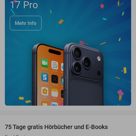
17 Pro
Mehr Info
favorite_border
100%
75 Tage gratis Hörbücher und E-Books