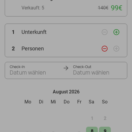
99€
Verkauft: 5
140€
remove_circle_outline
add_circle_outline
1
Unterkunft
remove_circle_outline
add_circle_outline
2
Personen
Check-In
Check-Out
Datum wählen
Datum wählen
August 2026
Mo
Di
Mi
Do
Fr
Sa
So
1
2
8
9