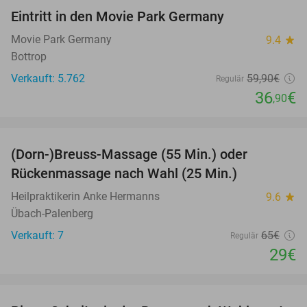
Eintritt in den Movie Park Germany
38%
Movie Park Germany
9.4
star
Bottrop
Verkauft: 5.762
59
,90
€
Regulär
36
€
,90
favorite_border
(Dorn-)Breuss-Massage (55 Min.) oder
55%
Rückenmassage nach Wahl (25 Min.)
Heilpraktikerin Anke Hermanns
9.6
star
Übach-Palenberg
Verkauft: 7
65€
Regulär
29€
favorite_border