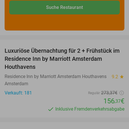
Suche Restaurant
favorite_border
Luxuriöse Übernachtung für 2 + Frühstück im
43%
Residence Inn by Marriott Amsterdam
Houthavens
Residence Inn by Marriott Amsterdam Houthavens
9.2
star
Amsterdam
Verkauft: 181
273
,37
€
Regulär
156
€
,37
Inklusive Fremdenverkehrsabgabe
favorite_border