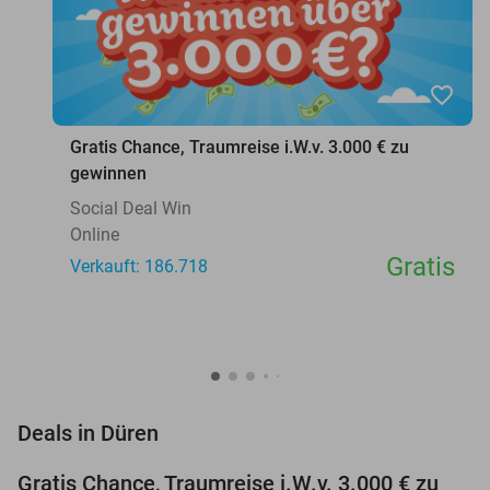
favorite_border
Gratis Chance, Traumreise i.W.v. 3.000 € zu
gewinnen
Social Deal Win
Online
Gratis
Verkauft: 186.718
favorite_border
Deals in Düren
Gratis Chance, Traumreise i.W.v. 3.000 € zu