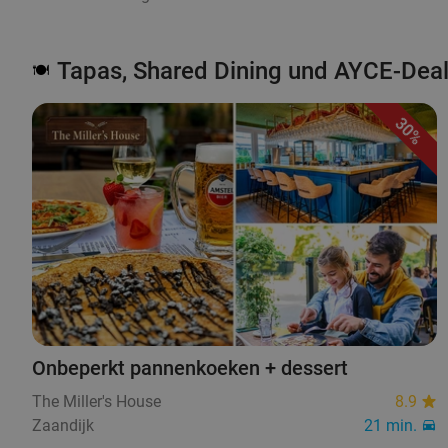
Tapas, Shared Dining und AYCE-Deal
🍽️
30%
Onbeperkt pannenkoeken + dessert
The Miller's House
8.9
Zaandijk
21 min.