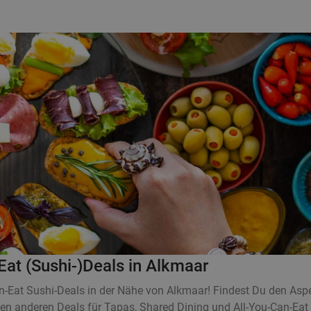
Eat (Sushi-)Deals in Alkmaar
an-Eat Sushi-Deals in der Nähe von Alkmaar! Findest Du den A
elen anderen Deals für Tapas, Shared Dining und All-You-Can-E