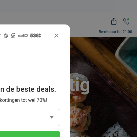
Bereikbaar tot 21:00
r : günstig
an de beste deals.
 Deal!
 kortingen tot wel 70%!