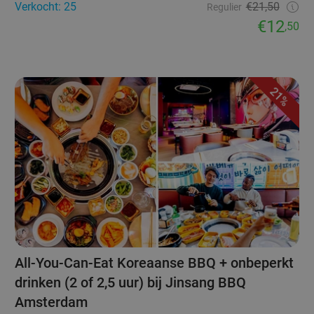
Verkocht: 25
€21,50
Regulier
€12
,50
21%
All-You-Can-Eat Koreaanse BBQ + onbeperkt
drinken (2 of 2,5 uur) bij Jinsang BBQ
Amsterdam