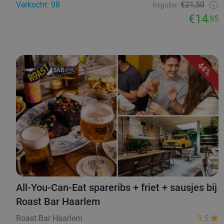
Verkocht: 98
€21,50
Regulier
€14
,95
44%
All-You-Can-Eat spareribs + friet + sausjes bij
Roast Bar Haarlem
Roast Bar Haarlem
9.5