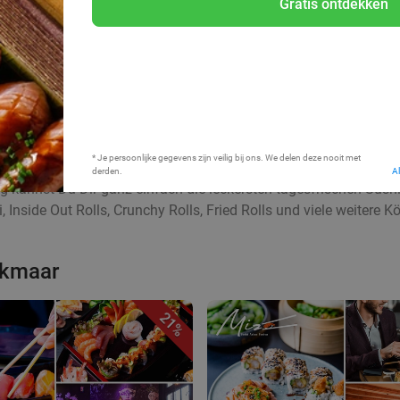
Gratis ontdekken
Bij mij in de buurt
* Je persoonlijke gegevens zijn veilig bij ons. We delen deze nooit met
derden.
A
 kannst Du Dir ganz einfach die leckersten tagesfrischen Sus
nside Out Rolls, Crunchy Rolls, Fried Rolls und viele weitere Kö
lkmaar
21%