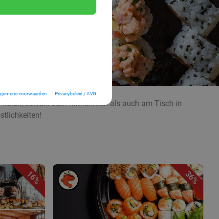
lgemene voorwaarden
Privacybeleid / AVG
hi holen, sowohl zum Mitnehmen als auch am Tisch in
stlichkeiten!
16%
36%