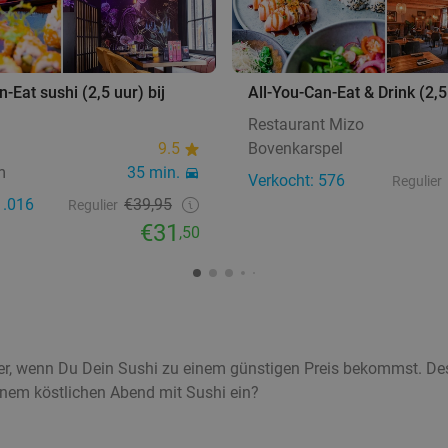
-Eat sushi (2,5 uur) bij
All-You-Can-Eat & Drink (2,5
Restaurant Mizo
9.5
Bovenkarspel
m
35 min.
Verkocht: 576
Regulier
1.016
€39,95
Regulier
€31
,50
iver, wenn Du Dein Sushi zu einem günstigen Preis bekommst. De
nem köstlichen Abend mit Sushi ein?