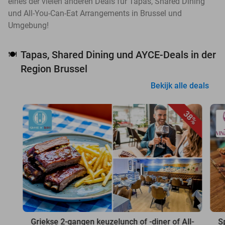
eines der vielen anderen Deals für Tapas, Shared Dining
und All-You-Can-Eat Arrangements in Brussel und
Umgebung!
Tapas, Shared Dining und AYCE-Deals in der
🍽️
Region Brussel
Bekijk alle deals
38%
Griekse 2-gangen keuzelunch of -diner of All-
S