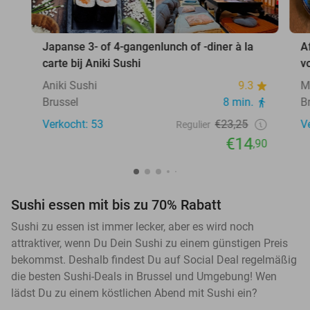
Japanse 3- of 4-gangenlunch of -diner à la
A
carte bij Aniki Sushi
v
Aniki Sushi
9.3
M
Brussel
8 min.
B
Verkocht: 53
€23,25
V
Regulier
€14
,90
Sushi essen mit bis zu 70% Rabatt
Sushi zu essen ist immer lecker, aber es wird noch
attraktiver, wenn Du Dein Sushi zu einem günstigen Preis
bekommst. Deshalb findest Du auf Social Deal regelmäßig
die besten Sushi-Deals in Brussel und Umgebung! Wen
lädst Du zu einem köstlichen Abend mit Sushi ein?