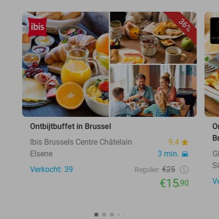
36%
Ontbijtbuffet in Brussel
O
B
Ibis Brussels Centre Châtelain
9.4
Elsene
3 min.
G
S
Verkocht: 39
€25
Regulier
€15
V
,90