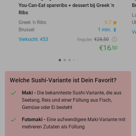
You-Can-Eat spareribs + dessert bij Greek 'n
B
Ribs
L
Greek 'n Ribs
9.7
U
Brussel
1 min.
V
Verkocht: 453
€26,50
Regulier
€16
,50
Welche Sushi-Variante ist Dein Favorit?
Maki -
Die bekannteste Sushi-Variante, die aus
Seetang, Reis und einer Füllung aus Fisch,
Gemüse oder Ei besteht
Futomaki -
Eine aufwendigere Maki-Variante mit
mehreren Zutaten als Füllung