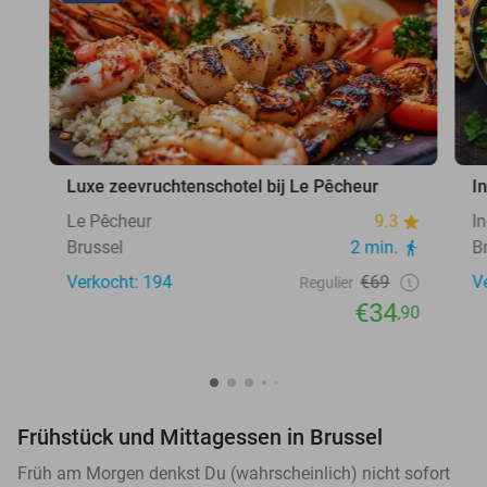
Luxe zeevruchtenschotel bij Le Pêcheur
I
Le Pêcheur
9.3
I
Brussel
2 min.
B
Verkocht: 194
€69
V
Regulier
€34
,90
Frühstück und Mittagessen in Brussel
Früh am Morgen denkst Du (wahrscheinlich) nicht sofort