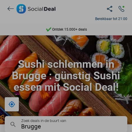
Bereikbaar tot 21:00
Ontdek 15.000+ deals
7 dagen per week beschikbaar
10+ miljoen leden
Sushi schlemmen in
9,4
Brugge : günstig Sushi
Ontdek 15.000+ deals
essen mit Social Deal!
Bij mij in de buurt
Zoek deals in de buurt van
Brugge