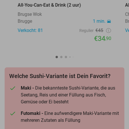
All-You-Can-Eat & Drink (2 uur)
A
Brugse Wok
C
Brugge
1 min.
B
Verkocht: 81
€45
V
Regulier
€34
,90
Welche Sushi-Variante ist Dein Favorit?
Maki -
Die bekannteste Sushi-Variante, die aus
Seetang, Reis und einer Füllung aus Fisch,
Gemüse oder Ei besteht
Futomaki -
Eine aufwendigere Maki-Variante mit
mehreren Zutaten als Füllung