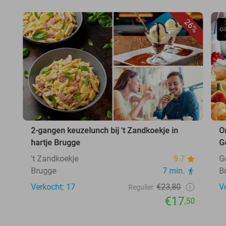
26%
2-gangen keuzelunch bij 't Zandkoekje in
O
hartje Brugge
G
't Zandkoekje
9.7
G
Brugge
7 min.
B
Verkocht: 17
€23,80
V
Regulier
€17
,50