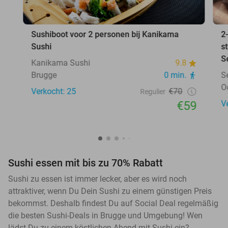
Sushiboot voor 2 personen bij Kanikama
2
Sushi
s
S
Kanikama Sushi
9.8
Brugge
0 min.
S
O
Verkocht: 25
€70
Regulier
€59
V
Sushi essen mit bis zu 70% Rabatt
Sushi zu essen ist immer lecker, aber es wird noch
attraktiver, wenn Du Dein Sushi zu einem günstigen Preis
bekommst. Deshalb findest Du auf Social Deal regelmäßig
die besten Sushi-Deals in Brugge und Umgebung! Wen
lädst Du zu einem köstlichen Abend mit Sushi ein?