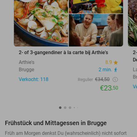
2- of 3-gangendiner à la carte bij Arthie's
2
D
Arthie's
8.9
Brugge
2 min.
L
B
Verkocht: 118
€34,50
Regulier
€23
V
,50
Frühstück und Mittagessen in Brugge
Früh am Morgen denkst Du (wahrscheinlich) nicht sofort