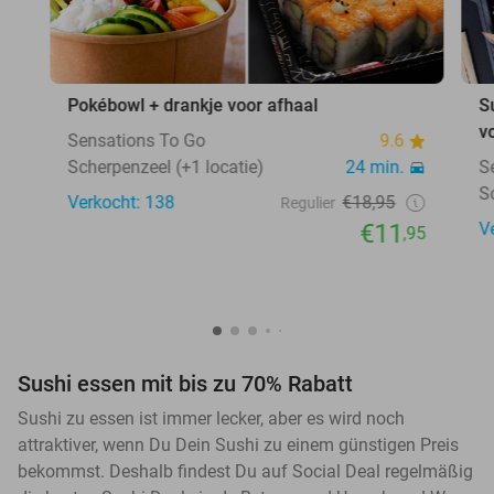
Pokébowl + drankje voor afhaal
S
v
Sensations To Go
9.6
Scherpenzeel (+1 locatie)
24 min.
S
S
Verkocht: 138
€18,95
Regulier
€11
V
,95
Sushi essen mit bis zu 70% Rabatt
Sushi zu essen ist immer lecker, aber es wird noch
attraktiver, wenn Du Dein Sushi zu einem günstigen Preis
bekommst. Deshalb findest Du auf Social Deal regelmäßig