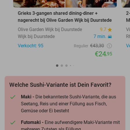
Grieks 3-gangen shared dining-diner +
2
nagerecht bij Olive Garden Wijk bij Duurstede
M
Olive Garden Wijk bij Duurstede
9.7
V
Wijk bij Duurstede
7 min.
R
Verkocht: 95
€43,30
V
Regulier
€24
,95
Welche Sushi-Variante ist Dein Favorit?
Maki -
Die bekannteste Sushi-Variante, die aus
Seetang, Reis und einer Füllung aus Fisch,
Gemüse oder Ei besteht
Futomaki -
Eine aufwendigere Maki-Variante mit
mehreren Zutaten als Füllung