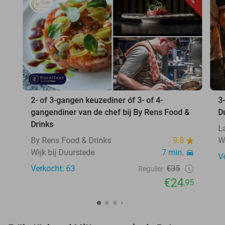
2- of 3-gangen keuzediner óf 3- of 4-
3
gangendiner van de chef bij By Rens Food &
D
Drinks
L
By Rens Food & Drinks
9.8
W
Wijk bij Duurstede
7 min.
V
Verkocht: 63
€35
Regulier
€24
,95