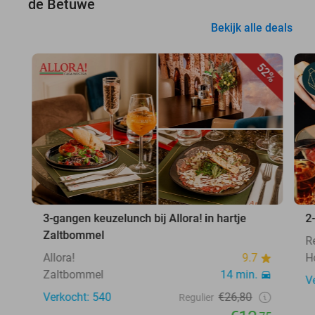
de Betuwe
Bekijk alle deals
52%
3-gangen keuzelunch bij Allora! in hartje
2
Zaltbommel
R
Allora!
9.7
H
Zaltbommel
14 min.
V
Verkocht: 540
€26,80
Regulier