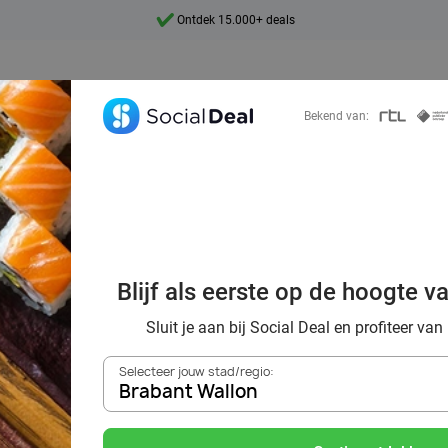
Ontdek 15.000+ deals
7 dagen per week beschikbaar
10+ miljoen leden
Bekend van:
9,4
Ontdek 15.000+ deals
lemmen in Braban
Blijf als eerste op de hoogte v
ushi essen mit So
Sluit je aan bij Social Deal en profiteer van
Selecteer jouw stad/regio:
Brabant Wallon
Zoek deals in de buurt van
Brabant Wallon