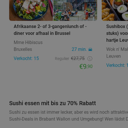
Afrikaanse 2- of 3-gangenlunch of -
Sushibox (
diner voor afhaal in Brussel
stuks) voo
hartje Le
Mme Hibiscus
Bruxelles
27 min.
Wok n' Ma
Leuven
Verkocht: 15
€27,75
Regulier
€9
Verkocht: 
,90
Sushi essen mit bis zu 70% Rabatt
Sushi zu essen ist immer lecker, aber es wird noch attrakt
Sushi-Deals in Brabant Wallon und Umgebung! Wen lädst D