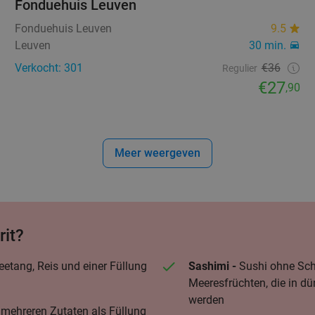
Fonduehuis Leuven
Fonduehuis Leuven
9.5
Leuven
30 min.
Verkocht: 301
€36
Regulier
€27
,90
Meer weergeven
rit?
eetang, Reis und einer Füllung
Sashimi -
Sushi ohne Sch
Meeresfrüchten, die in d
werden
 mehreren Zutaten als Füllung