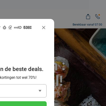
Bereikbaar vanaf 07:00
t Wallon :
an de beste deals.
cial Deal!
 kortingen tot wel 70%!