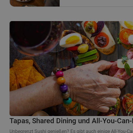
Tapas, Shared Dining und All-You-Can-
Unbegrenzt Sushi genießen? Es gibt auch einige All-You-C