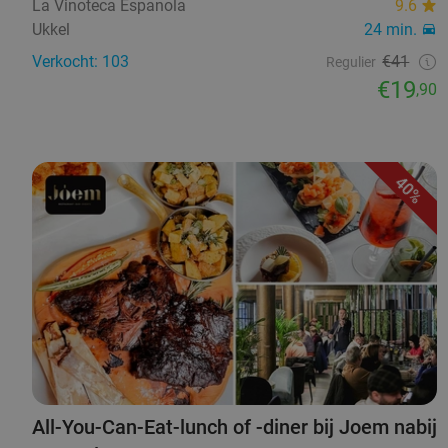
La Vinoteca Espanola
9.6
Ukkel
24 min.
Verkocht: 103
€41
Regulier
€19
,90
40%
All-You-Can-Eat-lunch of -diner bij Joem nabij