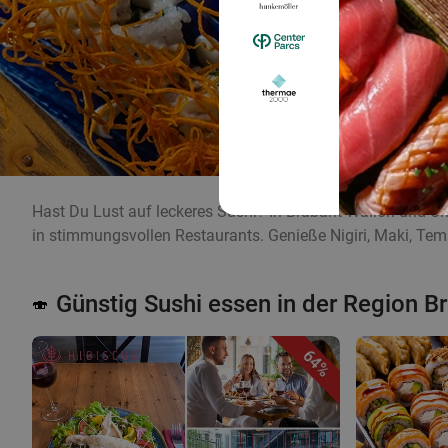
Hast Du Lust auf leckeres Sushi? In Brabant Wallon und U
in stimmungsvollen Restaurants. Genieße Nigiri, Maki, Temaki
Günstig Sushi essen in der Region B
🍣
64%