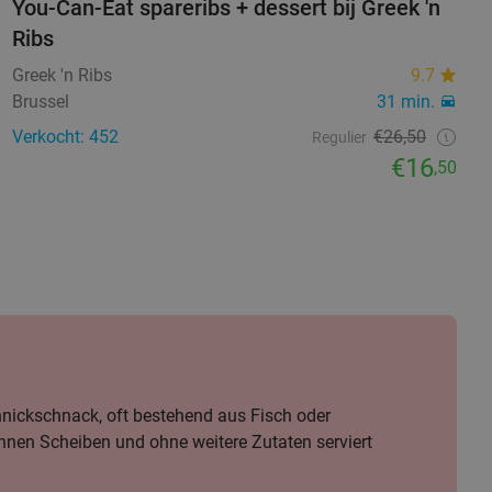
You-Can-Eat spareribs + dessert bij Greek 'n
Ribs
Greek 'n Ribs
9.7
Brussel
31 min.
Verkocht: 452
€26,50
Regulier
€16
,50
nickschnack, oft bestehend aus Fisch oder
ünnen Scheiben und ohne weitere Zutaten serviert