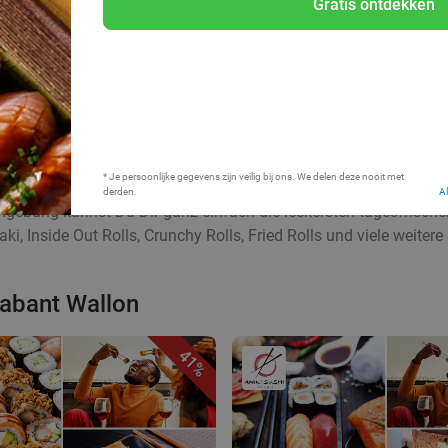
Gratis ontdekken
Bij mij in de buurt
* Je persoonlijke gegevens zijn veilig bij ons. We delen deze nooit met
derden.
A
mgebung kannst Du Dir ganz einfach die leckersten tagesfrisc
, Inside Out Rolls, Crunchy Rolls, Fried Rolls und viele weitere 
rabant Wallon
41%