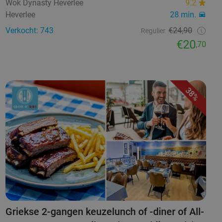
Wok Dynasty Heverlee
9.2
Heverlee
28 min.
Verkocht: 743
€24,90
Regulier
€20
,70
38%
Griekse 2-gangen keuzelunch of -diner of All-