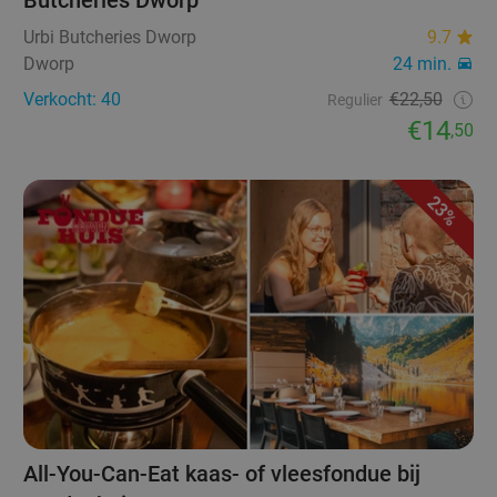
Urbi Butcheries Dworp
9.7
Dworp
24 min.
Verkocht: 40
€22,50
Regulier
€14
,50
23%
All-You-Can-Eat kaas- of vleesfondue bij