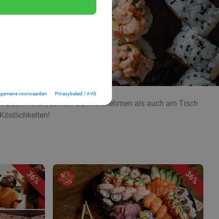
lgemene voorwaarden
Privacybeleid / AVG
hen Sushi holen, sowohl zum Mitnehmen als auch am Tisch
Köstlichkeiten!
36%
36%