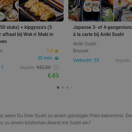
50 stuks) + kipgyoza's (5
Japanse 3- of 4-gangenlunc
r afhaal bij Wok n' Maki in
à la carte bij Aniki Sushi
uven
Aniki Sushi
ki
9.0
Brussel
30 min.
Verkocht: 53
Regulier
11
€82,50
Regulier
€49
iver, wenn Du Dein Sushi zu einem günstigen Preis bekommst. De
u zu einem köstlichen Abend mit Sushi ein?