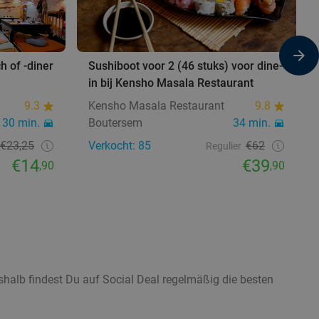
h of -diner
Sushiboot voor 2 (46 stuks) voor dine-
in bij Kensho Masala Restaurant
9.3
Kensho Masala Restaurant
9.8
30 min.
Boutersem
34 min.
€23,25
Verkocht: 85
€62
Regulier
€14
€39
,90
,90
shalb findest Du auf Social Deal regelmäßig die besten