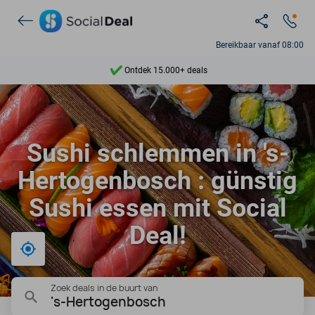
Bereikbaar vanaf 08:00
Ontdek 15.000+ deals
7 dagen per week beschikbaar
10+ miljoen leden
Sushi schlemmen in 's-
9,4
Hertogenbosch : günstig
Ontdek 15.000+ deals
Sushi essen mit Social
Deal!
Bij mij in de buurt
Zoek deals in de buurt van
's-Hertogenbosch