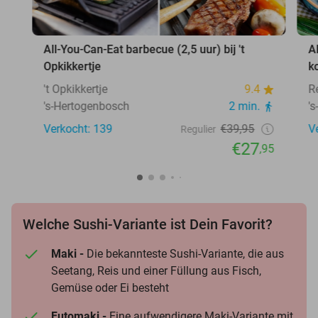
All-You-Can-Eat barbecue (2,5 uur) bij 't
A
Opkikkertje
k
't Opkikkertje
9.4
R
's-Hertogenbosch
2 min.
'
Verkocht: 139
€39,95
V
Regulier
€27
,95
Welche Sushi-Variante ist Dein Favorit?
Maki -
Die bekannteste Sushi-Variante, die aus
Seetang, Reis und einer Füllung aus Fisch,
Gemüse oder Ei besteht
Futomaki -
Eine aufwendigere Maki-Variante mit