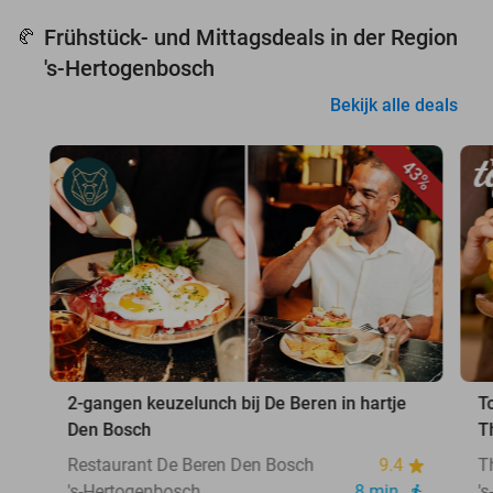
Frühstück- und Mittagsdeals in der Region
🥐
's-Hertogenbosch
Bekijk alle deals
43%
2-gangen keuzelunch bij De Beren in hartje
T
Den Bosch
T
Restaurant De Beren Den Bosch
9.4
T
's-Hertogenbosch
8 min.
'