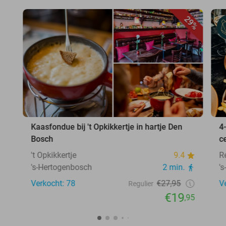
29%
Kaasfondue bij 't Opkikkertje in hartje Den
4
Bosch
c
't Opkikkertje
9.4
R
's-Hertogenbosch
2 min.
'
Verkocht: 78
€27,95
V
Regulier
€19
,95