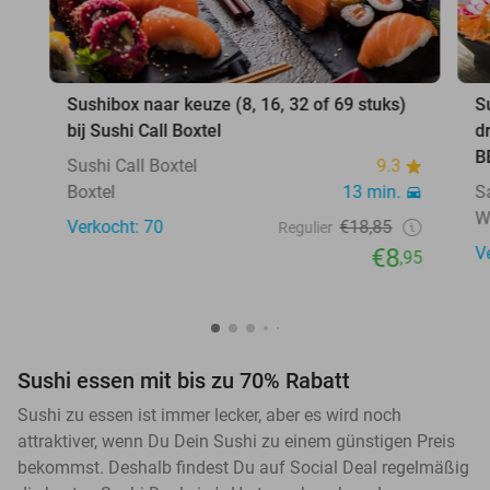
Sushibox naar keuze (8, 16, 32 of 69 stuks)
S
bij Sushi Call Boxtel
d
B
Sushi Call Boxtel
9.3
Boxtel
13 min.
S
W
Verkocht: 70
€18,85
Regulier
€8
V
,95
Sushi essen mit bis zu 70% Rabatt
Sushi zu essen ist immer lecker, aber es wird noch
attraktiver, wenn Du Dein Sushi zu einem günstigen Preis
bekommst. Deshalb findest Du auf Social Deal regelmäßig