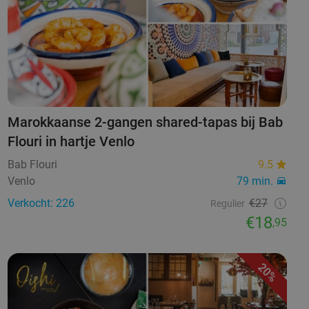
Marokkaanse 2-gangen shared-tapas bij Bab
Flouri in hartje Venlo
Bab Flouri
9.5
Venlo
79 min.
Verkocht: 226
€27
Regulier
€18
,95
20%