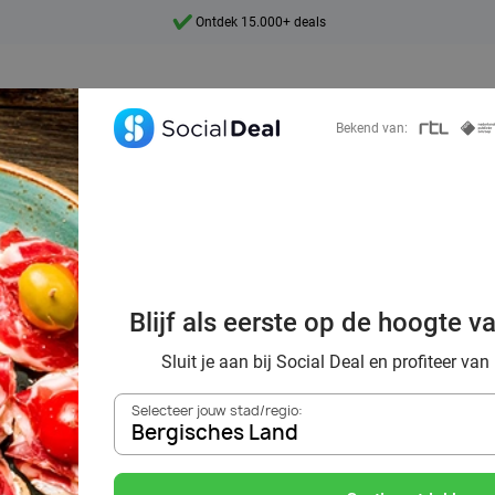
Ontdek 15.000+ deals
7 dagen per week beschikbaar
10+ miljoen leden
Bekend van:
9,4
Ontdek 15.000+ deals
ek voordelig de 
aurants in Bergi
Blijf als eerste op de hoogte v
en omgeving
Sluit je aan bij Social Deal en profiteer van
Selecteer jouw stad/regio:
Bergisches Land
Zoek deals in de buurt van
Bergisches Land