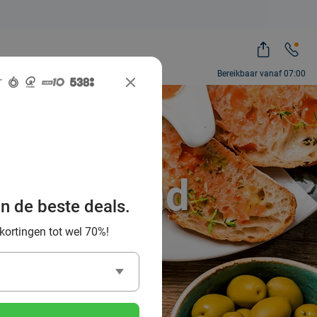
Bereikbaar vanaf 07:00
beste
sches Land
an de beste deals.
 kortingen tot wel 70%!