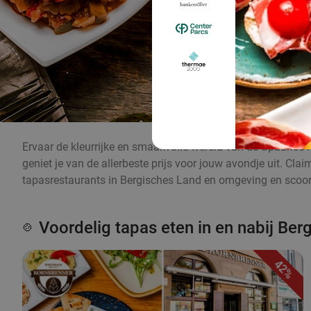
Ervaar de kleurrijke en smaakvolle wereld van de Spaanse k
geniet je van de allerbeste prijs voor jouw avondje uit. Cl
tapasrestaurants in Bergisches Land en omgeving en scoor 
Voordelig tapas eten in en nabij Ber
🍲
42%