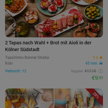
2 Tapas nach Wahl + Brot mit Aioli in der
Kölner Südstadt
TapaVinho Bonner Straße
9.6
Köln
45 min.
Verkocht: 12
€17,10
Regulier
€9
,90
28%