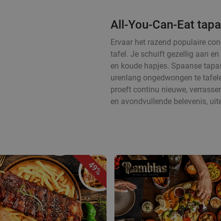
All-You-Can-Eat tapa
Ervaar het razend populaire con
tafel. Je schuift gezellig aan 
en koude hapjes. Spaanse tapas
urenlang ongedwongen te tafelen
proeft continu nieuwe, verrass
en avondvullende belevenis, uit
49%