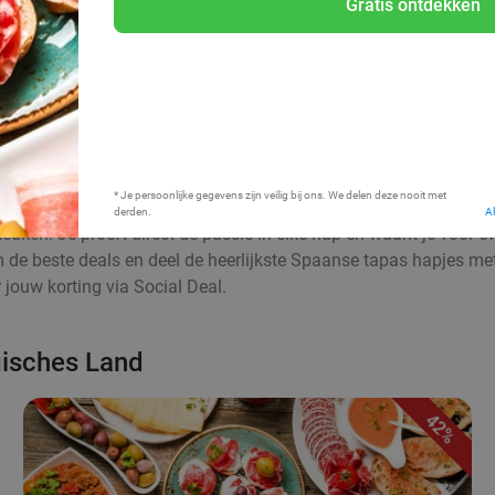
Gratis ontdekken
Bij mij in de buurt
* Je persoonlijke gegevens zijn veilig bij ons. We delen deze nooit met
derden.
A
euken. Je proeft direct de passie in elke hap en waant je voor 
aim de beste deals en deel de heerlijkste Spaanse tapas hapjes me
jouw korting via Social Deal.
gisches Land
42%