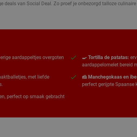
 deals van Social Deal. Zo proef je onbezorgd talloze culinair
erige aardappeltjes overgoten
🍳 Tortilla de patatas:
erv
aardappelomelet bereid me
ktballetjes, met liefde
🧀 Manchegokaas en ibe
s.
perfect gerijpte Spaanse
ngen, perfect op smaak gebracht