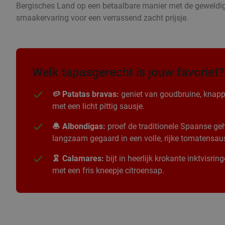
Bergisches Land op een betaalbare manier met de geweldige
smaakervaring voor een verrassend zacht prijsje.
Welk tapasgerecht is jouw favoriet?
🥔 Patatas bravas:
geniet van goudbruine, knapp
met een licht pittig sausje.
🧆 Albondigas:
proef de traditionele Spaanse geha
langzaam gegaard in een volle, rijke tomatensau
🦑 Calamares:
bijt in heerlijk krokante inktvisri
met een fris kneepje citroensap.