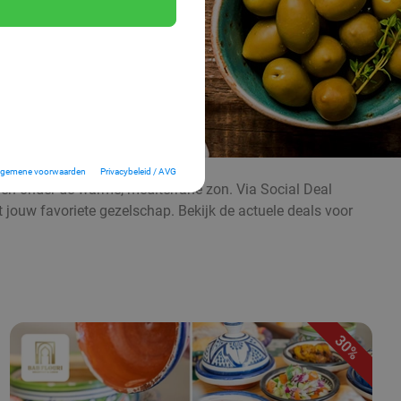
lgemene voorwaarden
Privacybeleid / AVG
even onder de warme, mediterrane zon. Via Social Deal
t jouw favoriete gezelschap. Bekijk de actuele deals voor
30%