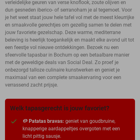
verleidelijke geuren van verse knoflook, zoute olijven en
dun gesneden iberico- of serranoham je al tegemoet. Voor
je het weet staat jouw hele tafel vol met de meest kleurrijke
en smaakvolle gerechtjes om gezellig samen te delen met
jouw favoriete gezelschap. Deze warme, mediterrane
beleving is heerlijk toegankelijk en maakt elke avond uit tot
een feestje vol nieuwe ontdekkingen. Bezoek nu een
sfeervolle tapasbar in Bochum op een betaalbare manier
met de geweldige deals van Social Deal. Zo proef je
onbezorgd talloze culinaire kunstwerken en geniet je
maximaal van een complete smaakervaring voor een
verrassend zacht prijsje.
Welk tapasgerecht is jouw favoriet?
🥔 Patatas bravas:
geniet van goudbruine,
knapperige aardappeltjes overgoten met een
licht pittig sausje.