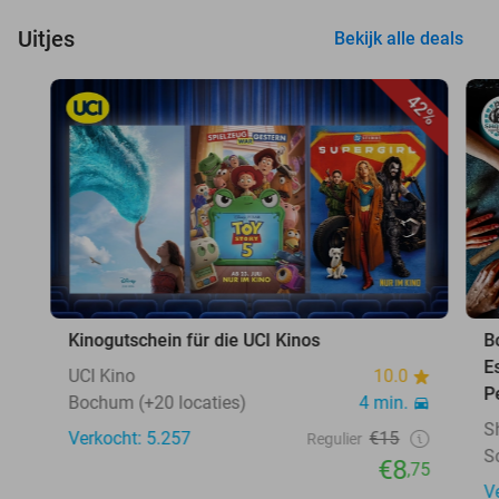
Uitjes
Bekijk alle deals
42%
Kinogutschein für die UCI Kinos
B
E
UCI Kino
10.0
P
Bochum (+20 locaties)
4 min.
S
Verkocht: 5.257
€15
Regulier
S
€8
,75
V