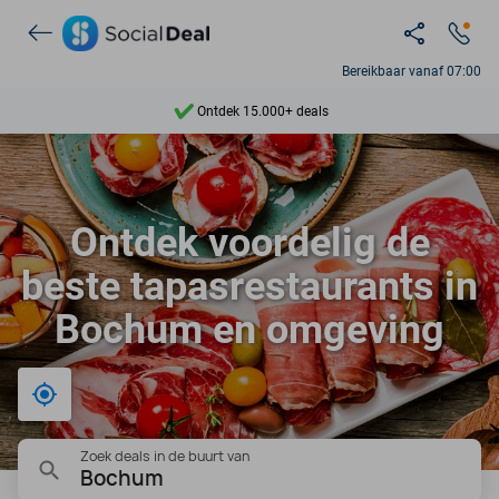
Bereikbaar vanaf 07:00
Ontdek 15.000+ deals
7 dagen per week beschikbaar
10+ miljoen leden
Ontdek voordelig de
9,4
beste tapasrestaurants in
Ontdek 15.000+ deals
Bochum en omgeving
Bij mij in de buurt
Zoek deals in de buurt van
Bochum