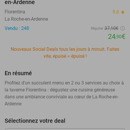
en-Ardenne
Florentina
9.8
star
La Roche-en-Ardenne
Vendu : 248
37
,10
€
Régulier
24
€
,90
Nouveaux Social Deals tous les jours à minuit. Faites
vite, épuisé = épuisé !
En résumé
Profitez d'un succulent menu en 2 ou 3 services au choix à
la taverne Florentina : dégustez une cuisine généreuse
dans une ambiance conviviale au cœur de La Roche-en-
Ardenne
Sélectionnez votre deal