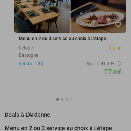
favorite_border
Menu en 2 ou 3 service au choix à L'étape
L'étape
9.9
star
Bastogne
Vendu : 110
41
,30
€
Régulier
27
€
,90
favorite_border
Deals à L'Ardenne
Menu en 2 ou 3 service au choix à L'étape
32%