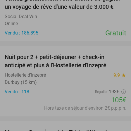
un voyage de rêve d'une valeur de 3.000 €
Social Deal Win
Online
Gratuit
Vendu : 186.895
favorite_border
Nuit pour 2 + petit-déjeuner + check-in
46%
anticipé et plus à l'Hostellerie d'Inzepré
Hostellerie d'Inzepré
9.9
star
Durbuy (15 km)
Vendu : 118
193€
Régulier
105€
Hors taxe de séjour d'environ 2€ p.p.p.n.
favorite_border