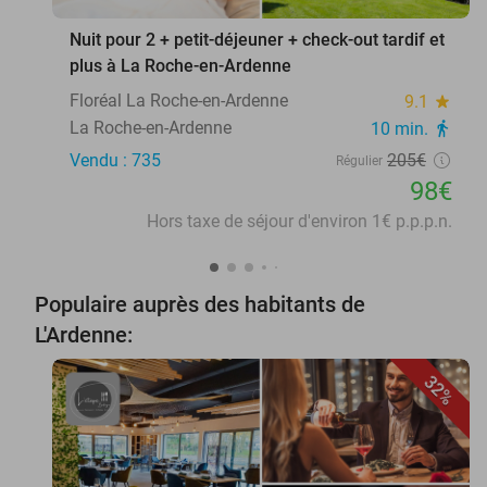
Nuit pour 2 + petit-déjeuner + check-out tardif et
plus à La Roche-en-Ardenne
Floréal La Roche-en-Ardenne
9.1
star
La Roche-en-Ardenne
10 min.
directions_walk
Vendu : 735
205€
Régulier
98€
Hors taxe de séjour d'environ 1€ p.p.p.n.
Populaire auprès des habitants de
L'Ardenne:
32%