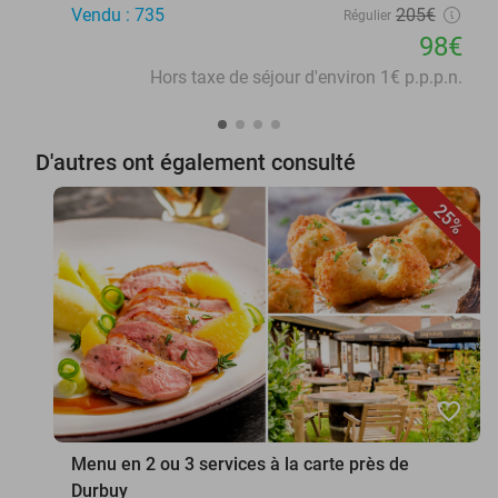
Vendu : 735
205€
Régulier
98€
Hors taxe de séjour d'environ 1€ p.p.p.n.
D'autres ont également consulté
25%
favorite_border
Menu en 2 ou 3 services à la carte près de
Durbuy