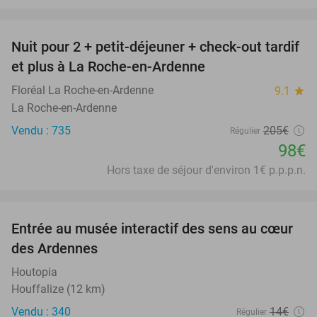
favorite_border
Nuit pour 2 + petit-déjeuner + check-out tardif
52%
et plus à La Roche-en-Ardenne
Floréal La Roche-en-Ardenne
9.1
star
La Roche-en-Ardenne
Vendu : 735
205€
Régulier
98€
Hors taxe de séjour d'environ 1€ p.p.p.n.
favorite_border
Entrée au musée interactif des sens au cœur
21%
des Ardennes
Houtopia
Houffalize (12 km)
Vendu : 340
14€
Régulier