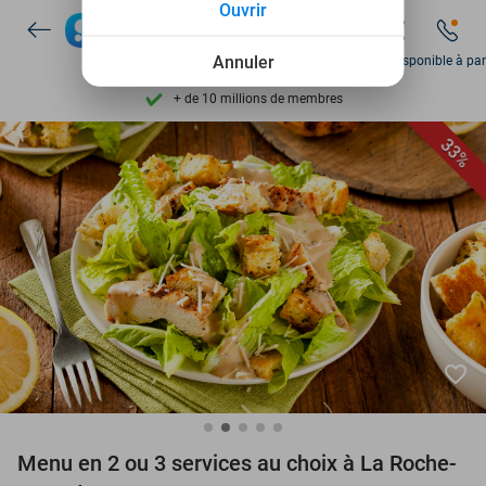
Ouvrir
Découvrez + de 15.000 deals
Disponible 7 jours par semaine
Annuler
Dim disponible à par
+ de 10 millions de membres
9,4
basé sur
206 239 avis
33%
Découvrez + de 15.000 deals
Disponible 7 jours par semaine
+ de 10 millions de membres
favorite_border
Menu en 2 ou 3 services au choix à La Roche-