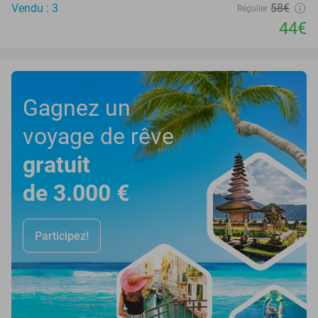
Vendu : 3
58€
Régulier
44€
Gagnez un
voyage de rêve
gratuit
de 3.000 €
Participez!