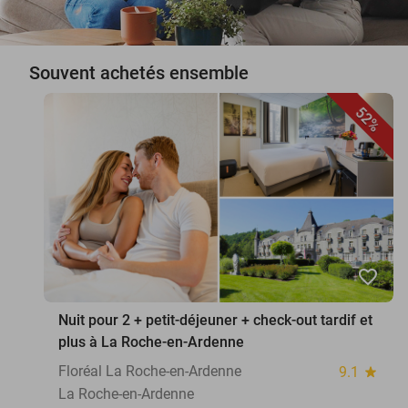
Souvent achetés ensemble
52%
favorite_border
Nuit pour 2 + petit-déjeuner + check-out tardif et
plus à La Roche-en-Ardenne
Floréal La Roche-en-Ardenne
9.1
star
La Roche-en-Ardenne