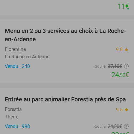
11€
favorite_border
Menu en 2 ou 3 services au choix à La Roche-
33%
en-Ardenne
Florentina
9.8
star
La Roche-en-Ardenne
Vendu : 248
37
,10
€
Régulier
24
€
,90
favorite_border
Entrée au parc animalier Forestia près de Spa
15%
Forestia
9.5
star
Theux
Vendu : 998
24
,50
€
Régulier