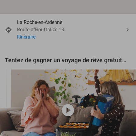
La Roche-en-Ardenne
Route d''Houffalize 18
Itinéraire
Tentez de gagner un voyage de rêve gratuit d'une valeur de 3.000 € !
play_circle