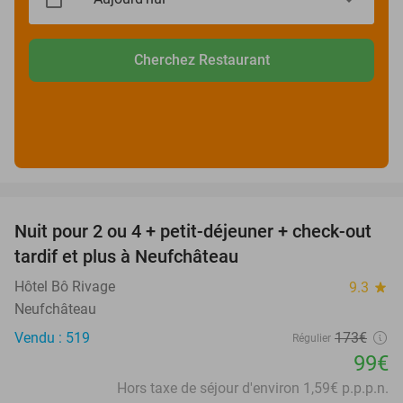
Cherchez Restaurant
favorite_border
Nuit pour 2 ou 4 + petit-déjeuner + check-out
43%
tardif et plus à Neufchâteau
Hôtel Bô Rivage
9.3
star
Neufchâteau
Vendu : 519
173€
Régulier
99€
Hors taxe de séjour d'environ 1,59€ p.p.p.n.