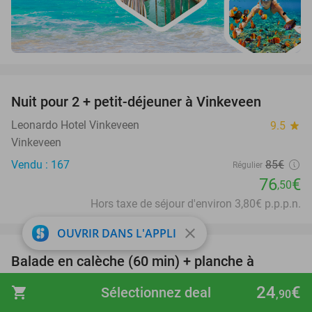
favorite_border
Nuit pour 2 + petit-déjeuner à Vinkeveen
10%
Leonardo Hotel Vinkeveen
9.5
star
Vinkeveen
Vendu : 167
85€
Régulier
76
€
,50
Hors taxe de séjour d'environ 3,80€ p.p.p.n.
favorite_border
close
OUVRIR DANS L'APPLI
Balade en calèche (60 min) + planche à
38%
déguster à La table d'Alban
24
€
shopping_cart
Sélectionnez deal
,90
La Table d'Alban
9.8
star