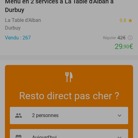
Menu en 2 services à La Table d'Alban à
29%
Durbuy
La Table d'Alban
9.8
star
Durbuy
Vendu : 267
42€
Régulier
29
€
,90
Resto direct pas cher ?