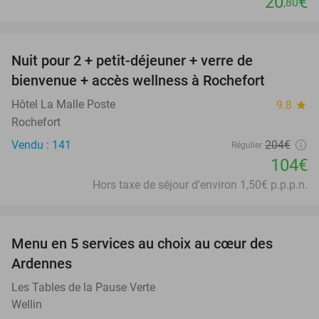
20
€
,80
favorite_border
Nuit pour 2 + petit-déjeuner + verre de
49%
bienvenue + accès wellness à Rochefort
Hôtel La Malle Poste
9.8
star
Rochefort
Vendu : 141
204€
Régulier
104€
Hors taxe de séjour d'environ 1,50€ p.p.p.n.
favorite_border
Menu en 5 services au choix au cœur des
24%
Ardennes
Les Tables de la Pause Verte
Wellin