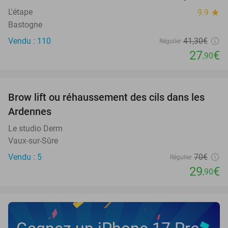
L'étape
9.9
star
Bastogne
Vendu : 110
41
,30
€
Régulier
27
€
,90
favorite_border
Brow lift ou réhaussement des cils dans les
57%
Ardennes
Le studio Derm
Vaux-sur-Sûre
Vendu : 5
70€
Régulier
29
€
,90