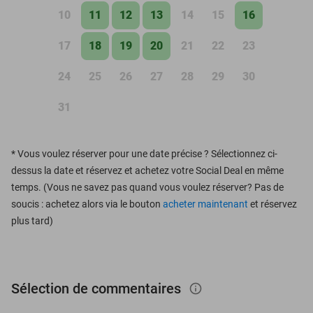
10
11
12
13
14
15
16
17
18
19
20
21
22
23
24
25
26
27
28
29
30
31
*
Vous voulez réserver pour une date précise ? Sélectionnez ci-
dessus la date et réservez et achetez votre Social Deal en même
temps. (Vous ne savez pas quand vous voulez réserver? Pas de
soucis : achetez alors via le bouton
acheter maintenant
et réservez
plus tard)
Sélection de commentaires
info_outlined