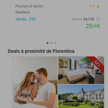
Plumes et terroir
9.9
star
Rendeux
Vendu : 250
34
,75
€
Régulier
25
€
,90
Deals à proximité de Florentina
52%
favorite_border