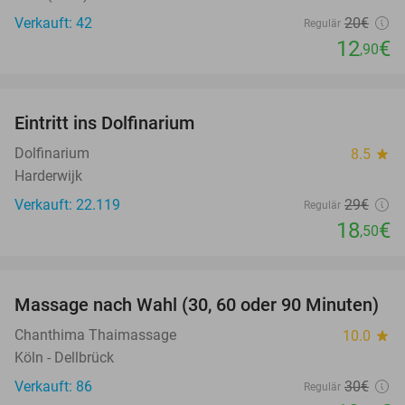
Verkauft: 42
20€
Regulär
12
€
,90
favorite_border
Eintritt ins Dolfinarium
36%
Dolfinarium
8.5
star
Harderwijk
Verkauft: 22.119
29€
Regulär
18
€
,50
favorite_border
Massage nach Wahl (30, 60 oder 90 Minuten)
34%
Chanthima Thaimassage
10.0
star
Köln - Dellbrück
Verkauft: 86
30€
Regulär