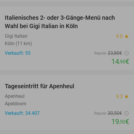
favorite_border
Italienisches 2- oder 3-Gänge-Menü nach
37%
Wahl bei Gigi Italian in Köln
Gigi Italian
9.0
star
Köln (11 km)
Verkauft: 55
23
,80
€
Regulär
14
€
,90
favorite_border
Tageseintritt für Apenheul
36%
Apenheul
9.3
star
Apeldoorn
Verkauft: 34.407
30
,50
€
Regulär
19
€
,50
favorite_border