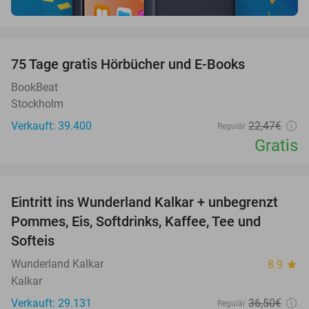
favorite_border
100%
75 Tage gratis Hörbücher und E-Books
BookBeat
Stockholm
Verkauft: 39.400
22
,47
€
Regulär
Gratis
favorite_border
Eintritt ins Wunderland Kalkar + unbegrenzt
32%
Pommes, Eis, Softdrinks, Kaffee, Tee und
Softeis
Wunderland Kalkar
8.9
star
Kalkar
Verkauft: 29.131
36
,50
€
Regulär