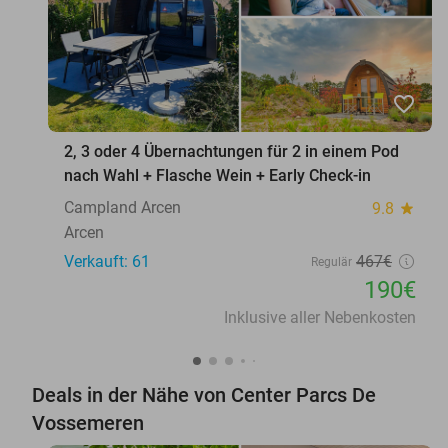
favorite_border
2, 3 oder 4 Übernachtungen für 2 in einem Pod
nach Wahl + Flasche Wein + Early Check-in
Campland Arcen
9.8
star
Arcen
Verkauft: 61
467€
Regulär
190€
Inklusive aller Nebenkosten
Deals in der Nähe von Center Parcs De
Vossemeren