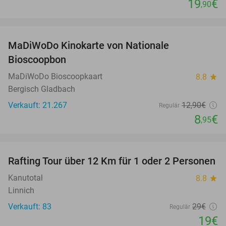
19
€
,90
favorite_border
MaDiWoDo Kinokarte von Nationale
31%
Bioscoopbon
MaDiWoDo Bioscoopkaart
8.8
star
Bergisch Gladbach
Verkauft: 21.267
12
,90
€
Regulär
8
€
,95
favorite_border
Rafting Tour über 12 Km für 1 oder 2 Personen
34%
Kanutotal
8.8
star
Linnich
Verkauft: 83
29€
Regulär
19€