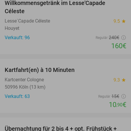
Willkommensgetränk im Lesse'Capade
Céleste
Lesse´Capade Céleste
9.5
star
Houyet
Verkauft: 96
240€
Regulär
160€
favorite_border
Kartfahrt(en) à 10 Minuten
27%
Kartcenter Cologne
9.3
star
50996 Köln (13 km)
Verkauft: 63
15€
Regulär
10
€
,90
favorite_border
Übernachtung für 2 bis 4 + opt. Frühstück +
69%