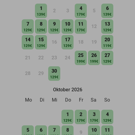
1
4
6
2
3
5
139€
179€
139€
7
8
9
10
11
13
12
129€
129€
129€
129€
179€
129€
14
15
17
20
16
18
19
129€
129€
129€
119€
25
26
27
21
22
23
24
199€
199€
129€
30
28
29
129€
Oktober 2026
Mo
Di
Mi
Do
Fr
Sa
So
1
2
3
4
129€
179€
179€
129€
5
6
7
8
10
11
9