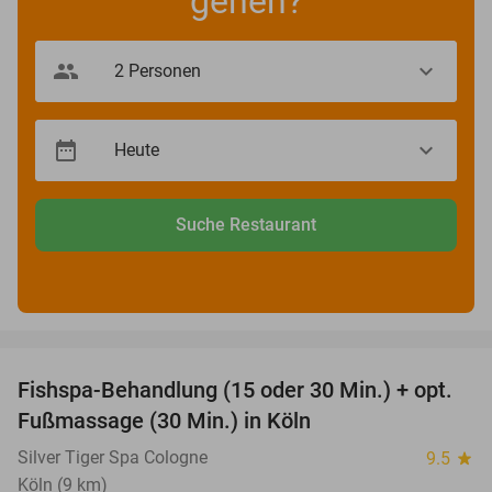
gehen?
Suche Restaurant
favorite_border
Fishspa-Behandlung (15 oder 30 Min.) + opt.
36%
Fußmassage (30 Min.) in Köln
Silver Tiger Spa Cologne
9.5
star
Köln (9 km)