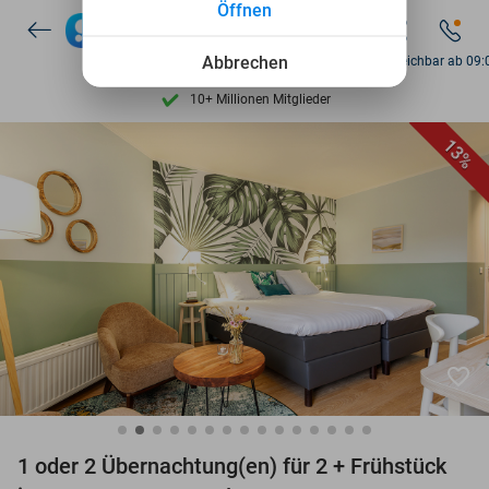
Öffnen
7 Tage die Woche verfügbar
10+ Millionen Mitglieder
Abbrechen
Di. erreichbar ab 09:
9,4
basierend auf
206.559 Bewertungen
Entdecke 15.000+ Deals
13%
7 Tage die Woche verfügbar
10+ Millionen Mitglieder
favorite_border
1 oder 2 Übernachtung(en) für 2 + Frühstück