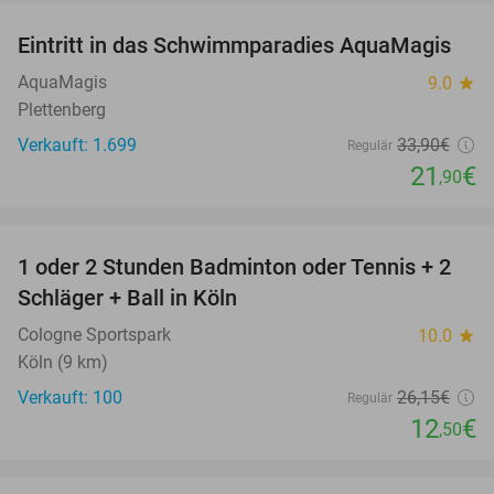
Eintritt in das Schwimmparadies AquaMagis
35%
AquaMagis
9.0
star
Plettenberg
Verkauft: 1.699
33
,90
€
Regulär
21
€
,90
favorite_border
1 oder 2 Stunden Badminton oder Tennis + 2
52%
Schläger + Ball in Köln
Cologne Sportspark
10.0
star
Köln (9 km)
Verkauft: 100
26
,15
€
Regulär
12
€
,50
favorite_border