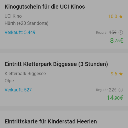
Kinogutschein für die UCI Kinos
42%
UCI Kino
10.0
star
Hürth (+20 Standorte)
Verkauft: 5.449
15€
Regulär
8
€
,75
favorite_border
Eintritt Kletterpark Biggesee (3 Stunden)
32%
Kletterpark Biggesee
9.6
star
Olpe
Verkauft: 527
22€
Regulär
14
€
,90
favorite_border
Eintrittskarte für Kinderstad Heerlen
32%