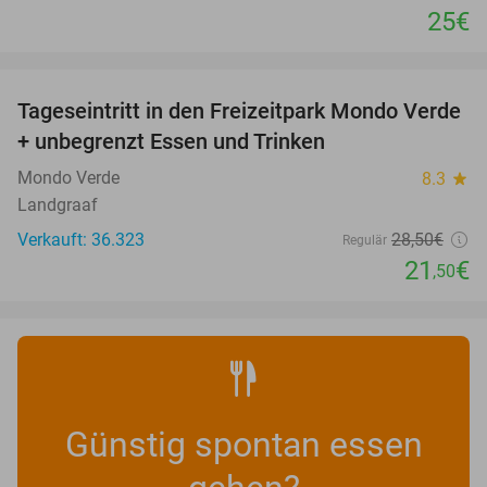
25€
favorite_border
Tageseintritt in den Freizeitpark Mondo Verde
25%
+ unbegrenzt Essen und Trinken
Mondo Verde
8.3
star
Landgraaf
Verkauft: 36.323
28
,50
€
Regulär
21
€
,50
Günstig spontan essen