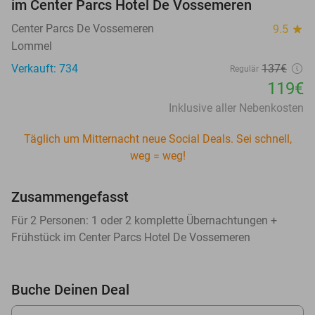
im Center Parcs Hotel De Vossemeren
Center Parcs De Vossemeren
9.5
star
Lommel
Verkauft: 734
137€
Regulär
119€
Inklusive aller Nebenkosten
Täglich um Mitternacht neue Social Deals. Sei schnell,
weg = weg!
Zusammengefasst
Für 2 Personen: 1 oder 2 komplette Übernachtungen +
Frühstück im Center Parcs Hotel De Vossemeren
Buche Deinen Deal