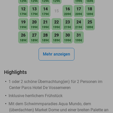
129€
129€
129€
129€
199€
169€
12
13
14
16
17
18
15
179€
179€
179€
209€
209€
189€
19
20
21
22
23
24
25
199€
199€
199€
199€
219€
219€
189€
26
27
28
29
30
31
189€
189€
189€
189€
199€
199€
Mehr anzeigen
Highlights
1 oder 2 schöne Übernachtung(en) für 2 Personen im
Center Parcs Hotel De Vossemeren
Inklusive herrlichem Frühstück
Mit dem Schwimmparadies Aqua Mundo, dem
(überdachten) Market Dome und einer breiten Palette an