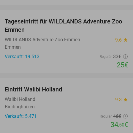
favorite_border
Tageseintritt für WILDLANDS Adventure Zoo
24%
Emmen
WILDLANDS Adventure Zoo Emmen
9.6
star
Emmen
Verkauft: 19.513
33€
Regulär
25€
favorite_border
Eintritt Walibi Holland
25%
Walibi Holland
9.3
star
Biddinghuizen
Verkauft: 5.471
46€
Regulär
34
€
,50