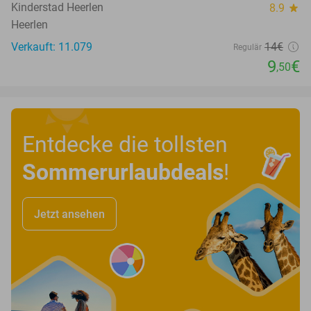
Kinderstad Heerlen
8.9
star
Heerlen
Verkauft: 11.079
14€
Regulär
9
€
,50
Entdecke die tollsten
Sommerurlaubdeals
!
Jetzt ansehen