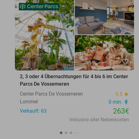
favorite_border
2, 3 oder 4 Übernachtungen für 4 bis 6 im Center
Parcs De Vossemeren
Center Parcs De Vossemeren
9.5
star
Lommel
0 min.
directions_walk
263€
Verkauft: 63
Inklusive aller Nebenkosten