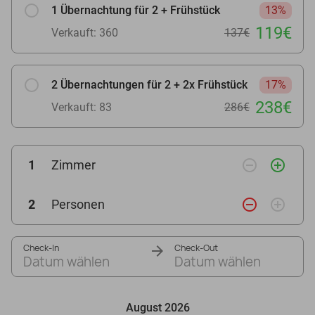
1 Übernachtung für 2 + Frühstück
13%
119€
Verkauft: 360
137€
2 Übernachtungen für 2 + 2x Frühstück
17%
238€
Verkauft: 83
286€
remove_circle_outline
add_circle_outline
1
Zimmer
remove_circle_outline
add_circle_outline
2
Personen
Check-In
Check-Out
Datum wählen
Datum wählen
August 2026