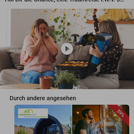
play_circle
Durch andere angesehen
59%