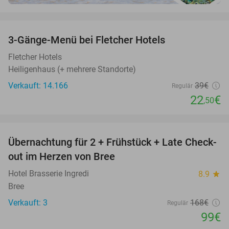
favorite_border
3-Gänge-Menü bei Fletcher Hotels
42%
Fletcher Hotels
Heiligenhaus (+ mehrere Standorte)
Verkauft: 14.166
39€
Regulär
22
€
,50
favorite_border
Übernachtung für 2 + Frühstück + Late Check-
41%
NEW
out im Herzen von Bree
TODAY
Hotel Brasserie Ingredi
8.9
star
Bree
Verkauft: 3
168€
Regulär
99€