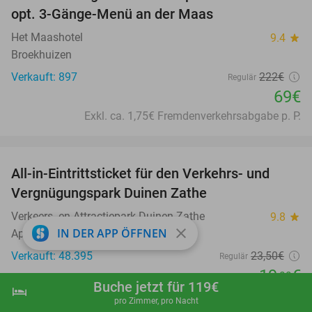
opt. 3-Gänge-Menü an der Maas
Het Maashotel
9.4
star
Broekhuizen
Verkauft: 897
222€
Regulär
69€
Exkl. ca. 1,75€ Fremdenverkehrsabgabe p. P.
favorite_border
All-in-Eintrittsticket für den Verkehrs- und
15%
Vergnügungspark Duinen Zathe
Verkeers- en Attractiepark Duinen Zathe
9.8
star
close
IN DER APP ÖFFNEN
Appelscha
Verkauft: 48.395
23
,50
€
Regulär
19
€
,99
Buche jetzt für 119€
hotel
shopping_cart
Jetzt buchen
navigate_next
favorite_border
pro Zimmer, pro Nacht