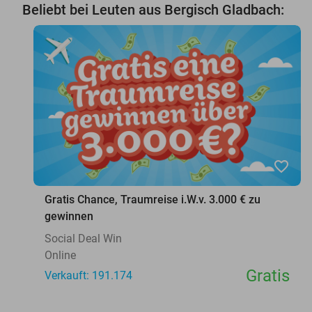
Beliebt bei Leuten aus Bergisch Gladbach:
favorite_border
Gratis Chance, Traumreise i.W.v. 3.000 € zu
gewinnen
Social Deal Win
Online
Gratis
Verkauft: 191.174