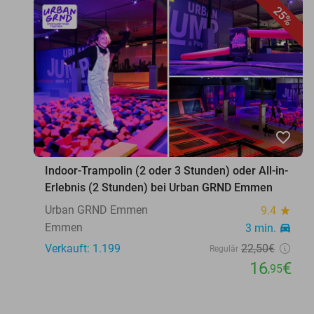
25%
favorite_border
Indoor-Trampolin (2 oder 3 Stunden) oder All-in-
Erlebnis (2 Stunden) bei Urban GRND Emmen
Urban GRND Emmen
9.4
star
Emmen
3 min.
directions_car
Verkauft: 1.199
22
,50
€
Regulär
16
€
,95