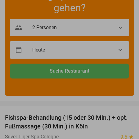
gehen?
Suche Restaurant
favorite_border
Fishspa-Behandlung (15 oder 30 Min.) + opt.
36%
Fußmassage (30 Min.) in Köln
Silver Tiger Spa Cologne
9.5
star