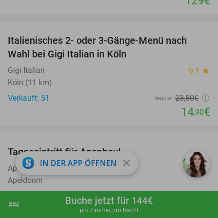
129€
favorite_border
Italienisches 2- oder 3-Gänge-Menü nach
37%
Wahl bei Gigi Italian in Köln
Gigi Italian
9.1
star
Köln (11 km)
Verkauft: 51
23
,80
€
Regulär
14
€
,90
favorite_border
Tageseintritt für Apenheul
36%
close
IN DER APP ÖFFNEN
Apenheul
9.3
star
Apeldoorn
Verkauft: 33.756
30
,50
€
Regulär
Buche jetzt für 144€
hotel
shopping_cart
Jetzt buchen
navigate_next
19
€
,50
pro Zimmer, pro Nacht