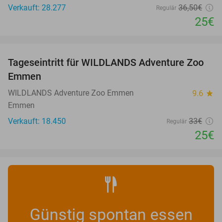
Verkauft: 28.277
36
,50
€
Regulär
25€
favorite_border
Tageseintritt für WILDLANDS Adventure Zoo
24%
Emmen
WILDLANDS Adventure Zoo Emmen
9.6
star
Emmen
Verkauft: 18.450
33€
Regulär
25€
Günstig spontan essen