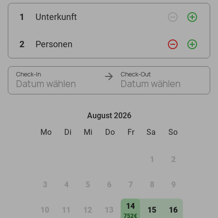
remove_circle_outline
add_circle_outline
1
Unterkunft
remove_circle_outline
add_circle_outline
2
Personen
Check-In
Check-Out
Datum wählen
Datum wählen
August 2026
Mo
Di
Mi
Do
Fr
Sa
So
1
2
3
4
5
6
7
8
9
14
10
11
12
13
15
16
752€