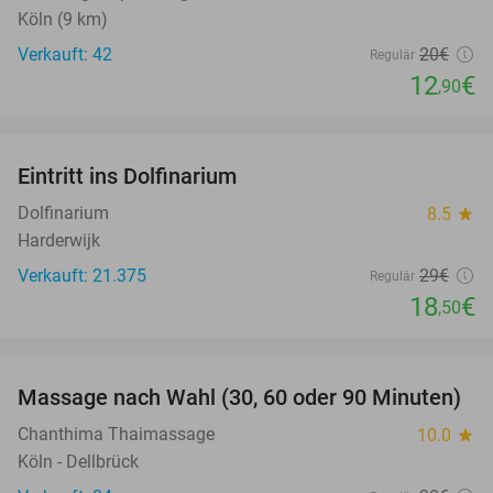
Köln (9 km)
Verkauft: 42
20€
Regulär
12
€
,90
favorite_border
Eintritt ins Dolfinarium
36%
Dolfinarium
8.5
star
Harderwijk
Verkauft: 21.375
29€
Regulär
18
€
,50
favorite_border
Massage nach Wahl (30, 60 oder 90 Minuten)
34%
Chanthima Thaimassage
10.0
star
Köln - Dellbrück