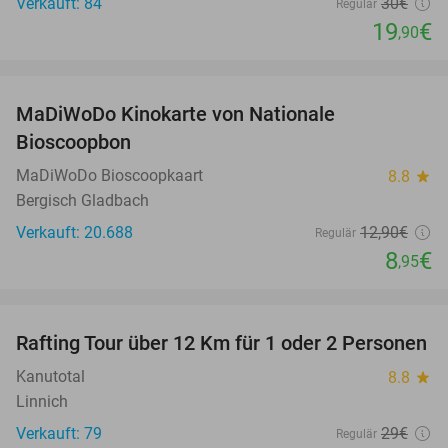
Verkauft: 84
30€
Regulär
19
€
,90
favorite_border
MaDiWoDo Kinokarte von Nationale
31%
Bioscoopbon
MaDiWoDo Bioscoopkaart
8.8
star
Bergisch Gladbach
Verkauft: 20.688
12
,90
€
Regulär
8
€
,95
favorite_border
Rafting Tour über 12 Km für 1 oder 2 Personen
34%
Kanutotal
8.8
star
Linnich
Verkauft: 79
29€
Regulär