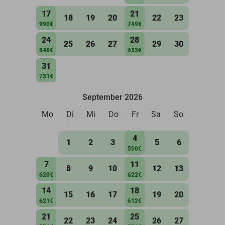
17
21
18
19
20
22
23
990€
749€
24
28
25
26
27
29
30
848€
633€
31
731€
September 2026
Mo
Di
Mi
Do
Fr
Sa
So
4
1
2
3
5
6
550€
7
11
8
9
10
12
13
620€
622€
14
18
15
16
17
19
20
621€
612€
21
25
22
23
24
26
27