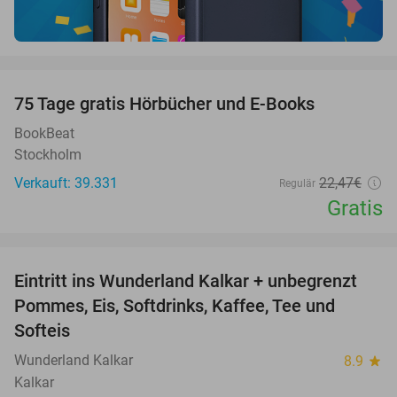
favorite_border
100%
75 Tage gratis Hörbücher und E-Books
BookBeat
Stockholm
Verkauft: 39.331
22
,47
€
Regulär
Gratis
favorite_border
Eintritt ins Wunderland Kalkar + unbegrenzt
32%
Pommes, Eis, Softdrinks, Kaffee, Tee und
Softeis
Wunderland Kalkar
8.9
star
Kalkar