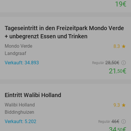
19€
favorite_border
Tageseintritt in den Freizeitpark Mondo Verde
25%
+ unbegrenzt Essen und Trinken
Mondo Verde
8.3
star
Landgraaf
Verkauft: 34.893
28
,50
€
Regulär
21
€
,50
favorite_border
Eintritt Walibi Holland
25%
Walibi Holland
9.3
star
Biddinghuizen
Verkauft: 5.202
46€
Regulär
34
€
,50