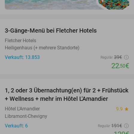
favorite_border
3-Gänge-Menü bei Fletcher Hotels
42%
Fletcher Hotels
Heiligenhaus (+ mehrere Standorte)
Verkauft: 13.853
39€
Regulär
22
€
,50
favorite_border
1, 2 oder 3 Übernachtung(en) für 2 + Frühstück
32%
NEW
+ Wellness + mehr im Hôtel L'Amandier
TODAY
Hôtel L'Amandier
9.9
star
Libramont-Chevigny
Verkauft: 6
191€
Regulär