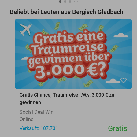
Beliebt bei Leuten aus Bergisch Gladbach:
favorite_border
Gratis Chance, Traumreise i.W.v. 3.000 € zu
gewinnen
Social Deal Win
Online
Gratis
Verkauft: 187.731