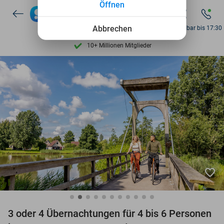
Öffnen
7 Tage die Woche verfügbar
10+ Millionen Mitglieder
Abbrechen
Erreichbar bis 17:30
9,4
basierend auf
206.283 Bewertungen
Entdecke 15.000+ Deals
7 Tage die Woche verfügbar
10+ Millionen Mitglieder
favorite_border
3 oder 4 Übernachtungen für 4 bis 6 Personen