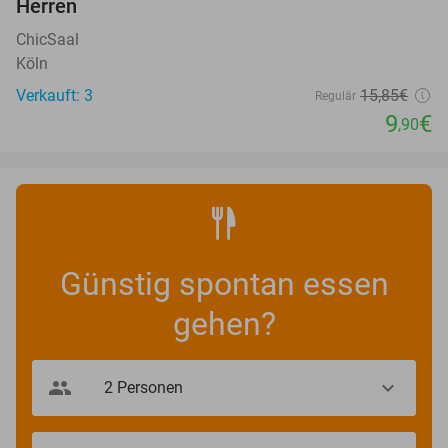
Herren
TODAY
ChicSaal
Köln
Verkauft: 3
15
,85
€
Regulär
9
€
,90
Günstig spontan essen
gehen?