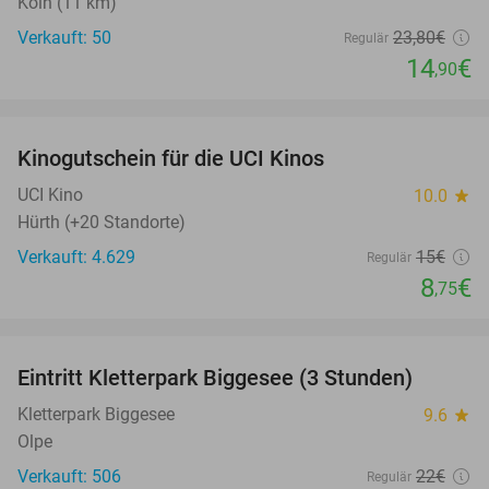
Köln (11 km)
Verkauft: 50
23
,80
€
Regulär
14
€
,90
favorite_border
Kinogutschein für die UCI Kinos
42%
UCI Kino
10.0
star
Hürth (+20 Standorte)
Verkauft: 4.629
15€
Regulär
8
€
,75
favorite_border
Eintritt Kletterpark Biggesee (3 Stunden)
32%
Kletterpark Biggesee
9.6
star
Olpe
Verkauft: 506
22€
Regulär