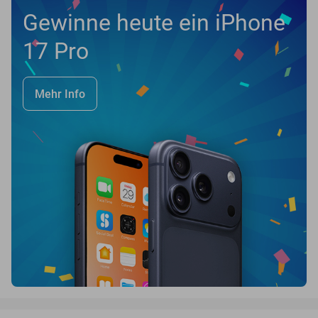
Gewinne heute ein iPhone
17 Pro
Mehr Info
favorite_border