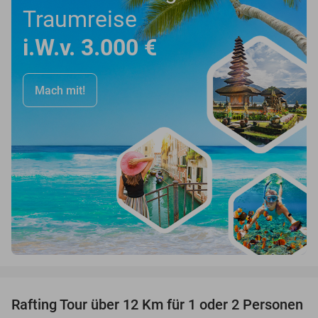
Traumreise
i.W.v. 3.000 €
Mach mit!
favorite_border
Rafting Tour über 12 Km für 1 oder 2 Personen
34%