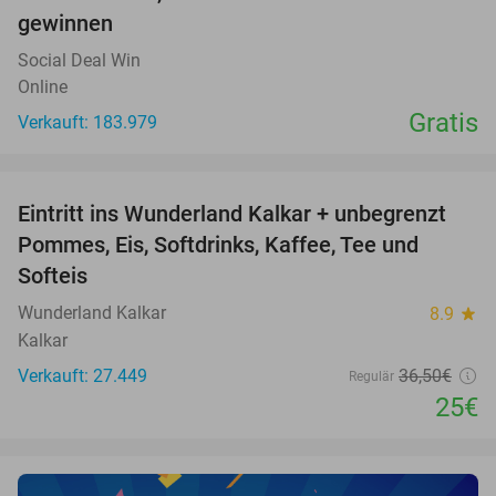
gewinnen
Social Deal Win
Online
Gratis
Verkauft: 183.979
favorite_border
Eintritt ins Wunderland Kalkar + unbegrenzt
32%
Pommes, Eis, Softdrinks, Kaffee, Tee und
Softeis
Wunderland Kalkar
8.9
star
Kalkar
Verkauft: 27.449
36
,50
€
Regulär
25€