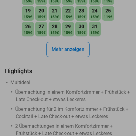
159€
159€
159€
159€
159€
159€
119€
19
20
21
22
23
24
25
159€
159€
159€
159€
159€
159€
119€
26
27
28
29
30
31
159€
159€
159€
159€
159€
159€
Mehr anzeigen
Highlights
Multideal:
Übernachtung in einem Komfortzimmer + Frühstück +
Late Check-out + etwas Leckeres
Übernachtung für 2 im Komfortzimmer + Frühstück +
Cocktail + Late Check-out + etwas Leckeres
2 Übernachtungen in einem Komfortzimmer +
Frühstück + Late Check-out + etwas Leckeres