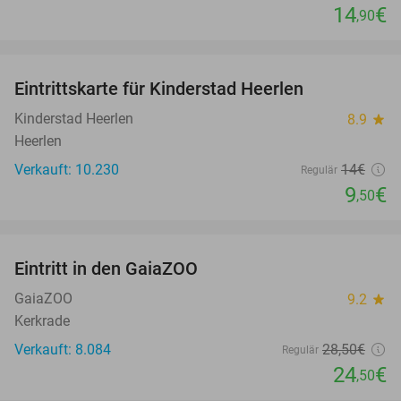
14
€
,90
favorite_border
Eintrittskarte für Kinderstad Heerlen
32%
Kinderstad Heerlen
8.9
star
Heerlen
Verkauft: 10.230
14€
Regulär
9
€
,50
favorite_border
Eintritt in den GaiaZOO
14%
GaiaZOO
9.2
star
Kerkrade
Verkauft: 8.084
28
,50
€
Regulär
24
€
,50