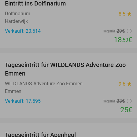
Eintritt ins Dolfinarium
36%
Dolfinarium
8.5
star
Harderwijk
Verkauft: 20.514
29€
Regulär
18
€
,50
favorite_border
Tageseintritt für WILDLANDS Adventure Zoo
24%
Emmen
WILDLANDS Adventure Zoo Emmen
9.6
star
Emmen
Verkauft: 17.595
33€
Regulär
25€
favorite_border
Tageseintritt für Apenheul