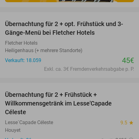
favorite_border
Übernachtung für 2 + opt. Frühstück und 3-
Gänge-Menü bei Fletcher Hotels
Fletcher Hotels
Heiligenhaus (+ mehrere Standorte)
45€
Verkauft: 18.059
Exkl. ca. 3€ Fremdenverkehrsabgabe p. P.
favorite_border
Übernachtung für 2 + Frühstück +
33%
Willkommensgetränk im Lesse'Capade
Céleste
Lesse´Capade Céleste
9.5
star
Houyet