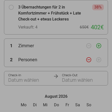
3 Übernachtungen für 2 in
38%
Komfortzimmer + Frühstück + Late
Check-out + etwas Leckeres
402€
Verkauft: 4
650€
remove_circle_outline
add_circle_outline
1
Zimmer
remove_circle_outline
add_circle_outline
2
Personen
Check-In
Check-Out
Datum wählen
Datum wählen
August 2026
Mo
Di
Mi
Do
Fr
Sa
So