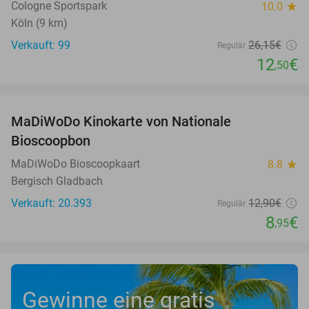
Cologne Sportspark
10.0
star
Köln (9 km)
Verkauft: 99
26
,15
€
Regulär
12
€
,50
favorite_border
MaDiWoDo Kinokarte von Nationale
31%
Bioscoopbon
MaDiWoDo Bioscoopkaart
8.8
star
Bergisch Gladbach
Verkauft: 20.393
12
,90
€
Regulär
8
€
,95
Gewinne eine gratis