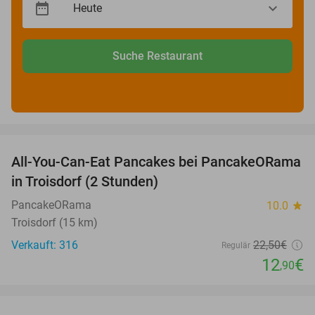
Suche Restaurant
favorite_border
All-You-Can-Eat Pancakes bei PancakeORama
43%
in Troisdorf (2 Stunden)
PancakeORama
10.0
star
Troisdorf (15 km)
Verkauft: 316
22
,50
€
Regulär
12
€
,90
favorite_border