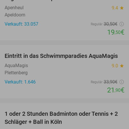
36%
Apenheul
9.4
star
Apeldoorn
Verkauft: 33.057
30
,50
€
Regulär
19
€
,50
favorite_border
Eintritt in das Schwimmparadies AquaMagis
35%
AquaMagis
9.0
star
Plettenberg
Verkauft: 1.646
33
,90
€
Regulär
21
€
,90
favorite_border
1 oder 2 Stunden Badminton oder Tennis + 2
52%
Schläger + Ball in Köln