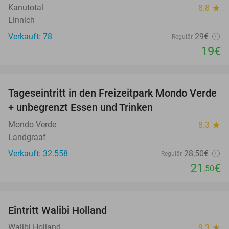
Kanutotal
8.8
star
Linnich
Verkauft: 78
29€
Regulär
19€
favorite_border
Tageseintritt in den Freizeitpark Mondo Verde
25%
+ unbegrenzt Essen und Trinken
Mondo Verde
8.3
star
Landgraaf
Verkauft: 32.558
28
,50
€
Regulär
21
€
,50
favorite_border
Eintritt Walibi Holland
25%
Walibi Holland
9.3
star