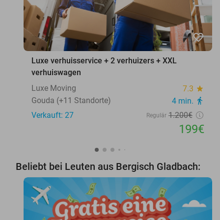
favorite_border
Luxe verhuisservice + 2 verhuizers + XXL
verhuiswagen
Luxe Moving
7.3
star
Gouda (+11 Standorte)
4 min.
directions_walk
Verkauft: 27
1.200€
Regulär
199€
Beliebt bei Leuten aus Bergisch Gladbach: