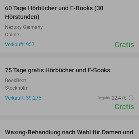
60 Tage Hörbücher und E-Books (30
Hörstunden)
Nextory Germany
Online
Gratis
Verkauft: 957
favorite_border
100%
75 Tage gratis Hörbücher und E-Books
BookBeat
Stockholm
Verkauft: 39.275
22
,47
€
Regulär
Gratis
favorite_border
Waxing-Behandlung nach Wahl für Damen und
38%
NEW