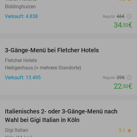
Biddinghuizen
Verkauft: 4.838
46€
Regulär
34
€
,50
favorite_border
3-Gänge-Menü bei Fletcher Hotels
42%
Fletcher Hotels
Heiligenhaus (+ mehrere Standorte)
Verkauft: 13.495
39€
Regulär
22
€
,50
favorite_border
Italienisches 2- oder 3-Gänge-Menü nach
37%
Wahl bei Gigi Italian in Köln
Gigi Italian
9.1
star