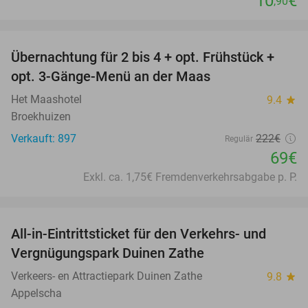
10
€
,90
favorite_border
Übernachtung für 2 bis 4 + opt. Frühstück +
69%
opt. 3-Gänge-Menü an der Maas
Het Maashotel
9.4
star
Broekhuizen
Verkauft: 897
222€
Regulär
69€
Exkl. ca. 1,75€ Fremdenverkehrsabgabe p. P.
favorite_border
All-in-Eintrittsticket für den Verkehrs- und
15%
Vergnügungspark Duinen Zathe
Verkeers- en Attractiepark Duinen Zathe
9.8
star
Appelscha