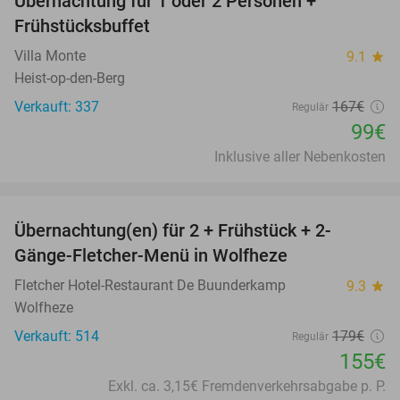
Übernachtung für 1 oder 2 Personen +
41%
Frühstücksbuffet
Villa Monte
9.1
star
Heist-op-den-Berg
Verkauft: 337
167€
Regulär
99€
Inklusive aller Nebenkosten
favorite_border
Übernachtung(en) für 2 + Frühstück + 2-
13%
Gänge-Fletcher-Menü in Wolfheze
Fletcher Hotel-Restaurant De Buunderkamp
9.3
star
Wolfheze
Verkauft: 514
179€
Regulär
155€
Exkl. ca. 3,15€ Fremdenverkehrsabgabe p. P.