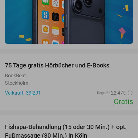
favorite_border
100%
75 Tage gratis Hörbücher und E-Books
BookBeat
Stockholm
Verkauft: 39.291
22
,47
€
Regulär
Gratis
favorite_border
Fishspa-Behandlung (15 oder 30 Min.) + opt.
36%
Fußmassage (30 Min.) in Köln