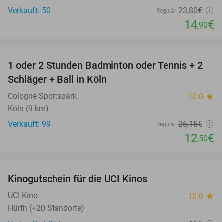
Verkauft: 50
23
,80
€
Regulär
14
€
,90
favorite_border
1 oder 2 Stunden Badminton oder Tennis + 2
52%
Schläger + Ball in Köln
Cologne Sportspark
10.0
star
Köln (9 km)
Verkauft: 99
26
,15
€
Regulär
12
€
,50
favorite_border
Kinogutschein für die UCI Kinos
42%
UCI Kino
10.0
star
Hürth (+20 Standorte)