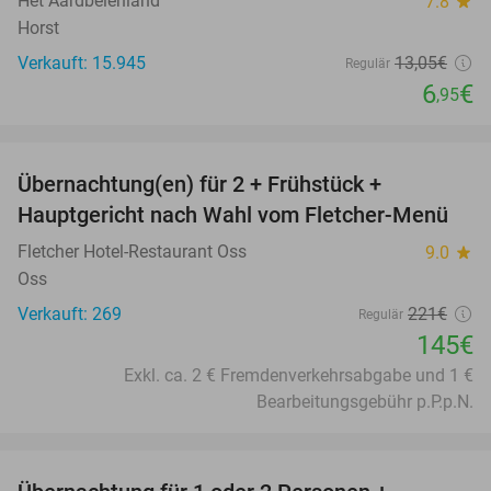
Het Aardbeienland
7.8
star
Horst
Verkauft: 15.945
13
,05
€
Regulär
6
€
,95
favorite_border
Übernachtung(en) für 2 + Frühstück +
34%
Hauptgericht nach Wahl vom Fletcher-Menü
Fletcher Hotel-Restaurant Oss
9.0
star
Oss
Verkauft: 269
221€
Regulär
145€
Exkl. ca. 2 € Fremdenverkehrsabgabe und 1 €
Bearbeitungsgebühr p.P.p.N.
favorite_border