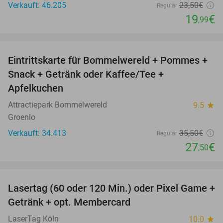
Verkauft: 46.205
23
,50
€
Regulär
19
€
,99
favorite_border
Eintrittskarte für Bommelwereld + Pommes +
23%
Snack + Getränk oder Kaffee/Tee +
Apfelkuchen
Attractiepark Bommelwereld
9.5
star
Groenlo
Verkauft: 34.413
35
,50
€
Regulär
27
€
,50
favorite_border
Lasertag (60 oder 120 Min.) oder Pixel Game +
31%
Getränk + opt. Membercard
LaserTag Köln
10.0
star