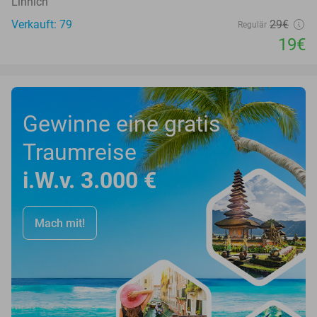
Linnich
Verkauft: 79
29€
Regulär
19€
Gewinne eine gratis
Traumreise
i.W.v. 3.000 €
Mach mit!