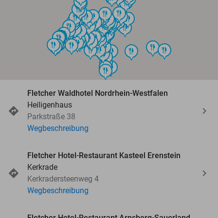
food
food
food
food
food
food
food
food
food
food
food
food
food
food
food
food
food
food
food
food
food
food
food
food
food
food
food
food
food
food
food
food
food
food
food
food
food
food
food
food
food
food
food
food
food
food
food
food
food
food
food
food
food
food
food
food
food
food
food
food
food
food
food
food
food
food
food
food
food
food
food
food
food
food
food
food
Fletcher Waldhotel Nordrhein-Westfalen
Heiligenhaus
Parkstraße 38
Wegbeschreibung
Fletcher Hotel-Restaurant Kasteel Erenstein
Kerkrade
Kerkradersteenweg 4
Wegbeschreibung
Fletcher Hotel-Restaurant Arnsberg-Sauerland