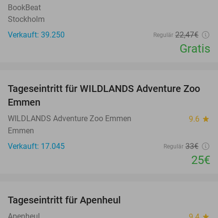
BookBeat
Stockholm
Verkauft: 39.250
22
,47
€
Regulär
Gratis
favorite_border
Tageseintritt für WILDLANDS Adventure Zoo
24%
Emmen
WILDLANDS Adventure Zoo Emmen
9.6
star
Emmen
Verkauft: 17.045
33€
Regulär
25€
favorite_border
Tageseintritt für Apenheul
36%
Apenheul
9.4
star