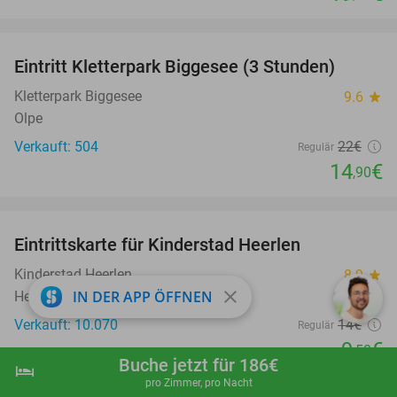
favorite_border
Eintritt Kletterpark Biggesee (3 Stunden)
32%
Kletterpark Biggesee
9.6
star
Olpe
Verkauft: 504
22€
Regulär
14
€
,90
favorite_border
Eintrittskarte für Kinderstad Heerlen
32%
Kinderstad Heerlen
8.9
star
close
IN DER APP ÖFFNEN
Heerlen
Verkauft: 10.070
14€
Regulär
9
€
,50
Buche jetzt für 186€
hotel
shopping_cart
Jetzt buchen
navigate_next
favorite_border
pro Zimmer, pro Nacht