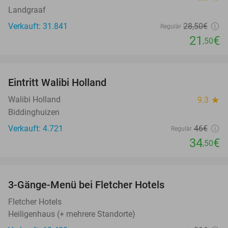
Landgraaf
Verkauft: 31.841
28
,50
€
Regulär
21
€
,50
favorite_border
Eintritt Walibi Holland
25%
Walibi Holland
9.3
star
Biddinghuizen
Verkauft: 4.721
46€
Regulär
34
€
,50
favorite_border
3-Gänge-Menü bei Fletcher Hotels
42%
Fletcher Hotels
Heiligenhaus (+ mehrere Standorte)