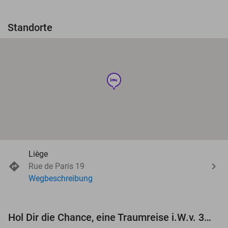
Standorte
hotel
Liège
Rue de Paris 19
Wegbeschreibung
Hol Dir die Chance, eine Traumreise i.W.v. 3.000 € zu gewinnen!