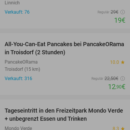
Linnich
Verkauft: 76
29€
Regulär
19€
favorite_border
All-You-Can-Eat Pancakes bei PancakeORama
43%
in Troisdorf (2 Stunden)
PancakeORama
10.0
star
Troisdorf (15 km)
Verkauft: 316
22
,50
€
Regulär
12
€
,90
favorite_border
Tageseintritt in den Freizeitpark Mondo Verde
25%
+ unbegrenzt Essen und Trinken
Mondo Verde
8.3
star