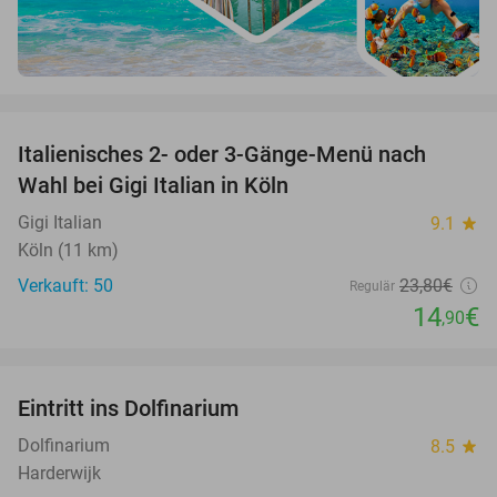
favorite_border
Italienisches 2- oder 3-Gänge-Menü nach
37%
Wahl bei Gigi Italian in Köln
Gigi Italian
9.1
star
Köln (11 km)
Verkauft: 50
23
,80
€
Regulär
14
€
,90
favorite_border
Eintritt ins Dolfinarium
36%
Dolfinarium
8.5
star
Harderwijk