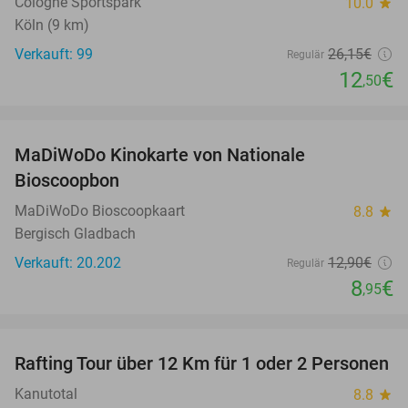
Cologne Sportspark
10.0
star
Köln (9 km)
Verkauft: 99
26
,15
€
Regulär
12
€
,50
favorite_border
MaDiWoDo Kinokarte von Nationale
31%
Bioscoopbon
MaDiWoDo Bioscoopkaart
8.8
star
Bergisch Gladbach
Verkauft: 20.202
12
,90
€
Regulär
8
€
,95
favorite_border
Rafting Tour über 12 Km für 1 oder 2 Personen
34%
Kanutotal
8.8
star