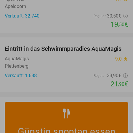
Apeldoorn
Verkauft: 32.740
30
,50
€
Regulär
19
€
,50
favorite_border
Eintritt in das Schwimmparadies AquaMagis
35%
AquaMagis
9.0
star
Plettenberg
Verkauft: 1.638
33
,90
€
Regulär
21
€
,90
Günstig spontan essen