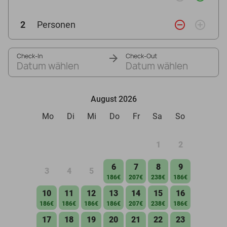
remove_circle_outline
add_circle_outline
2
Personen
Check-In
Check-Out
Datum wählen
Datum wählen
August 2026
Mo
Di
Mi
Do
Fr
Sa
So
1
2
6
7
8
9
3
4
5
186€
207€
238€
186€
10
11
12
13
14
15
16
186€
186€
186€
186€
207€
238€
186€
17
18
19
20
21
22
23