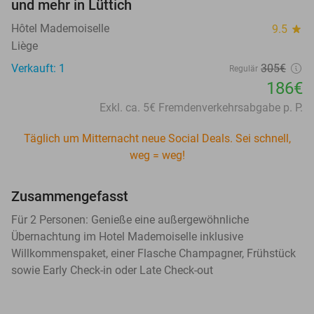
und mehr in Lüttich
Hôtel Mademoiselle
9.5
star
Liège
Verkauft: 1
305€
Regulär
186€
Exkl. ca. 5€ Fremdenverkehrsabgabe p. P.
Täglich um Mitternacht neue Social Deals. Sei schnell,
weg = weg!
Zusammengefasst
Für 2 Personen: Genieße eine außergewöhnliche
Übernachtung im Hotel Mademoiselle inklusive
Willkommenspaket, einer Flasche Champagner, Frühstück
sowie Early Check-in oder Late Check-out