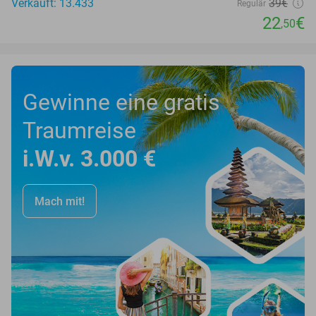
Verkauft: 13.433
39€
Regulär
22
€
,50
Gewinne eine gratis
Traumreise
i.W.v. 3.000 €
Mach mit!