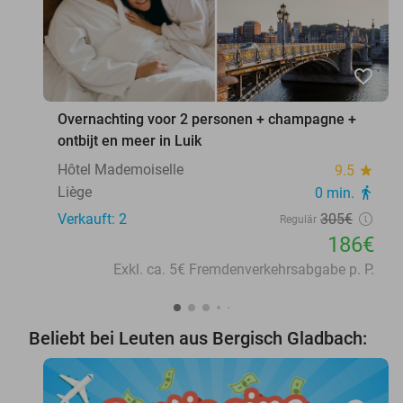
favorite_border
Overnachting voor 2 personen + champagne +
ontbijt en meer in Luik
Hôtel Mademoiselle
9.5
star
Liège
0 min.
directions_walk
Verkauft: 2
305€
Regulär
186€
Exkl. ca. 5€ Fremdenverkehrsabgabe p. P.
Beliebt bei Leuten aus Bergisch Gladbach: