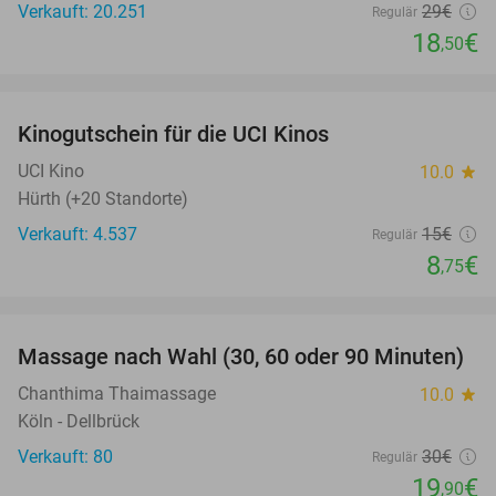
Verkauft: 20.251
29€
Regulär
18
€
,50
favorite_border
Kinogutschein für die UCI Kinos
42%
UCI Kino
10.0
star
Hürth (+20 Standorte)
Verkauft: 4.537
15€
Regulär
8
€
,75
favorite_border
Massage nach Wahl (30, 60 oder 90 Minuten)
34%
Chanthima Thaimassage
10.0
star
Köln - Dellbrück
Verkauft: 80
30€
Regulär
19
€
,90