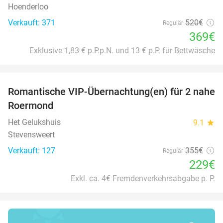
Hoenderloo
Verkauft: 371
520€
Regulär
369€
Exklusive 1,83 € p.P.p.N. und 13 € p.P. für Bettwäsche
favorite_border
Romantische VIP-Übernachtung(en) für 2 nahe
35%
Roermond
Het Gelukshuis
9.1
star
Stevensweert
Verkauft: 127
355€
Regulär
229€
Exkl. ca. 4€ Fremdenverkehrsabgabe p. P.