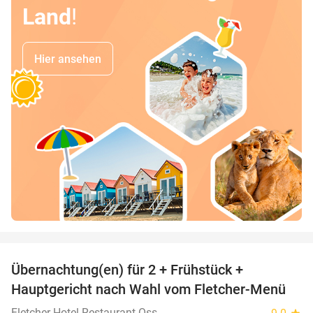
Land
!
Hier ansehen
favorite_border
Übernachtung(en) für 2 + Frühstück +
34%
Hauptgericht nach Wahl vom Fletcher-Menü
Fletcher Hotel-Restaurant Oss
star