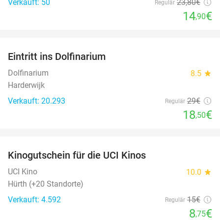
Verkauft: 50
23
,80
€
Regulär
14
€
,90
favorite_border
Eintritt ins Dolfinarium
36%
Dolfinarium
8.5
star
Harderwijk
Verkauft: 20.293
29€
Regulär
18
€
,50
favorite_border
Kinogutschein für die UCI Kinos
42%
UCI Kino
10.0
star
Hürth (+20 Standorte)
Verkauft: 4.592
15€
Regulär
8
€
,75