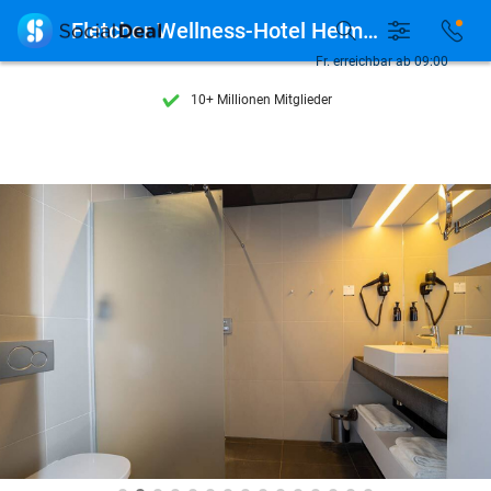
Entdecke 15.000+ Deals

Fletcher Wellness-Hotel Helmond
7 Tage die Woche verfügbar
Fr. erreichbar ab 09:00
10+ Millionen Mitglieder
9,4
basierend auf
205.916 Bewertungen
Entdecke 15.000+ Deals
7 Tage die Woche verfügbar
10+ Millionen Mitglieder