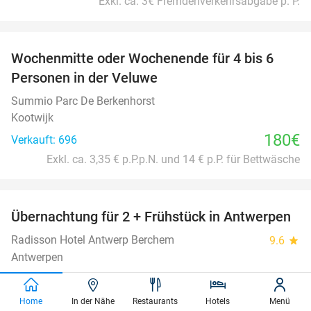
Exkl. ca. 3€ Fremdenverkehrsabgabe p. P.
favorite_border
Wochenmitte oder Wochenende für 4 bis 6
Personen in der Veluwe
Summio Parc De Berkenhorst
Kootwijk
180€
Verkauft: 696
Exkl. ca. 3,35 € p.P.p.N. und 14 € p.P. für Bettwäsche
favorite_border
Übernachtung für 2 + Frühstück in Antwerpen
33%
Radisson Hotel Antwerp Berchem
9.6
star
Antwerpen
Verkauft: 1.584
162€
Regulär
109€
Home
In der Nähe
Restaurants
Hotels
Menü