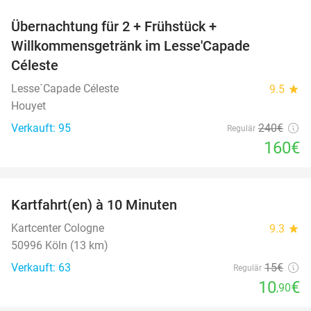
Übernachtung für 2 + Frühstück +
33%
Willkommensgetränk im Lesse'Capade
Céleste
Lesse´Capade Céleste
9.5
star
Houyet
Verkauft: 95
240€
Regulär
160€
favorite_border
Kartfahrt(en) à 10 Minuten
27%
Kartcenter Cologne
9.3
star
50996 Köln (13 km)
Verkauft: 63
15€
Regulär
10
€
,90
favorite_border