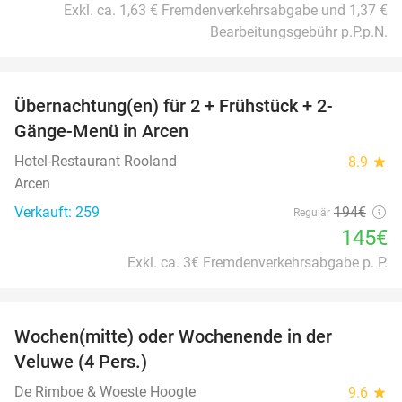
Exkl. ca. 1,63 € Fremdenverkehrsabgabe und 1,37 €
Bearbeitungsgebühr p.P.p.N.
favorite_border
Übernachtung(en) für 2 + Frühstück + 2-
25%
Gänge-Menü in Arcen
Hotel-Restaurant Rooland
8.9
star
Arcen
Verkauft: 259
194€
Regulär
145€
Exkl. ca. 3€ Fremdenverkehrsabgabe p. P.
favorite_border
Wochen(mitte) oder Wochenende in der
34%
Veluwe (4 Pers.)
De Rimboe & Woeste Hoogte
9.6
star