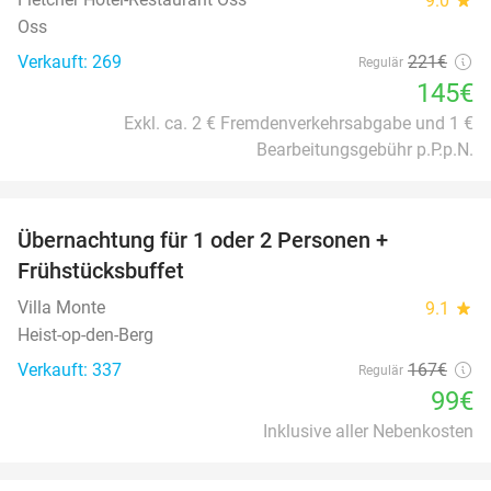
9.0
Oss
Verkauft: 269
221€
Regulär
145€
Exkl. ca. 2 € Fremdenverkehrsabgabe und 1 €
Bearbeitungsgebühr p.P.p.N.
favorite_border
Übernachtung für 1 oder 2 Personen +
41%
Frühstücksbuffet
Villa Monte
9.1
star
Heist-op-den-Berg
Verkauft: 337
167€
Regulär
99€
Inklusive aller Nebenkosten
favorite_border