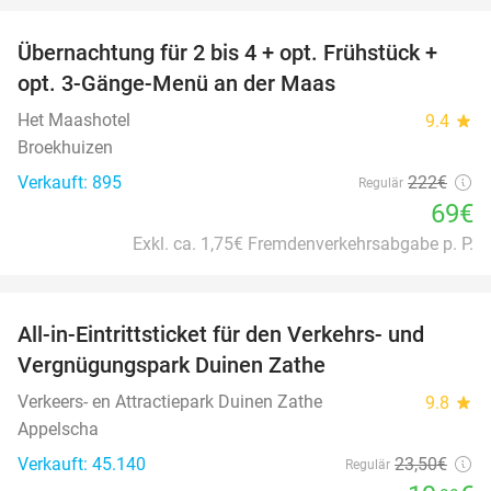
Übernachtung für 2 bis 4 + opt. Frühstück +
69%
opt. 3-Gänge-Menü an der Maas
Het Maashotel
9.4
star
Broekhuizen
Verkauft: 895
222€
Regulär
69€
Exkl. ca. 1,75€ Fremdenverkehrsabgabe p. P.
favorite_border
All-in-Eintrittsticket für den Verkehrs- und
15%
Vergnügungspark Duinen Zathe
Verkeers- en Attractiepark Duinen Zathe
9.8
star
Appelscha
Verkauft: 45.140
23
,50
€
Regulär