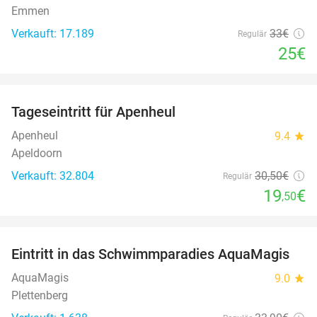
Emmen
Verkauft: 17.189
33€
Regulär
25€
favorite_border
Tageseintritt für Apenheul
36%
Apenheul
9.4
star
Apeldoorn
Verkauft: 32.804
30
,50
€
Regulär
19
€
,50
favorite_border
Eintritt in das Schwimmparadies AquaMagis
35%
AquaMagis
9.0
star
Plettenberg