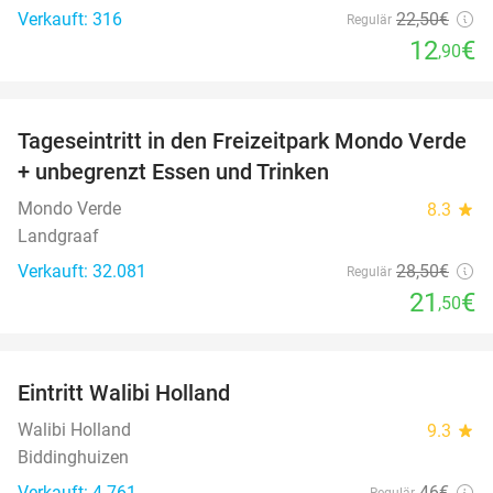
Verkauft: 316
22
,50
€
Regulär
12
€
,90
favorite_border
Tageseintritt in den Freizeitpark Mondo Verde
25%
+ unbegrenzt Essen und Trinken
Mondo Verde
8.3
star
Landgraaf
Verkauft: 32.081
28
,50
€
Regulär
21
€
,50
favorite_border
Eintritt Walibi Holland
25%
Walibi Holland
9.3
star
Biddinghuizen
Verkauft: 4.761
46€
Regulär