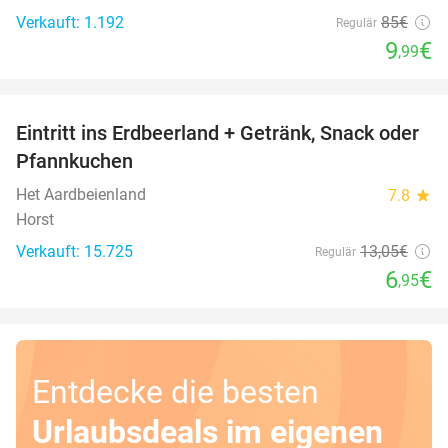
Verkauft: 1.192
85€
Regulär
9
€
,99
favorite_border
Eintritt ins Erdbeerland + Getränk, Snack oder
47%
Pfannkuchen
Het Aardbeienland
7.8
star
Horst
Verkauft: 15.725
13
,05
€
Regulär
6
€
,95
Entdecke die besten
Urlaubsdeals im eigenen