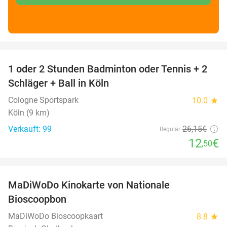
favorite_border
1 oder 2 Stunden Badminton oder Tennis + 2
52%
Schläger + Ball in Köln
Cologne Sportspark
10.0
star
Köln (9 km)
Verkauft: 99
26
,15
€
Regulär
12
€
,50
favorite_border
MaDiWoDo Kinokarte von Nationale
31%
Bioscoopbon
MaDiWoDo Bioscoopkaart
8.8
star