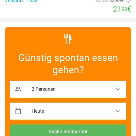
Verkauft: 1.638
33
,90
€
Regulär
21
€
,90
Günstig spontan essen
gehen?
Suche Restaurant