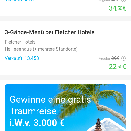
34
€
,50
favorite_border
3-Gänge-Menü bei Fletcher Hotels
42%
Fletcher Hotels
Heiligenhaus (+ mehrere Standorte)
Verkauft: 13.458
39€
Regulär
22
€
,50
Gewinne eine gratis
Traumreise
i.W.v. 3.000 €