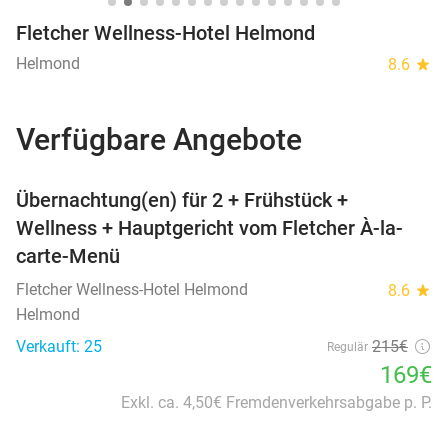
Fletcher Wellness-Hotel Helmond
Helmond
8.6
star
Verfügbare Angebote
favorite_border
Übernachtung(en) für 2 + Frühstück +
Wellness + Hauptgericht vom Fletcher À-la-
carte-Menü
Fletcher Wellness-Hotel Helmond
8.6
star
Helmond
Verkauft: 25
215€
Regulär
169€
Exkl. ca. 4,50€ Fremdenverkehrsabgabe p. P.