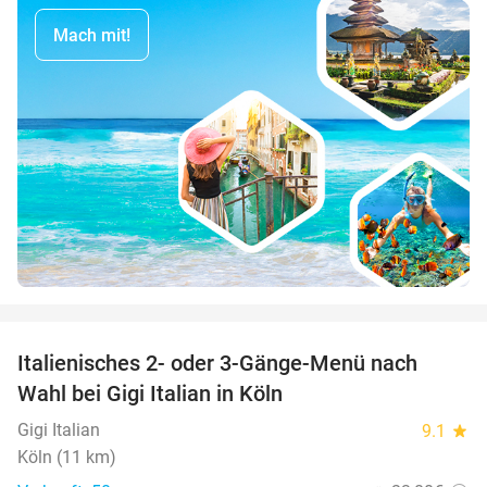
Mach mit!
favorite_border
Italienisches 2- oder 3-Gänge-Menü nach
37%
Wahl bei Gigi Italian in Köln
Gigi Italian
9.1
star
Köln (11 km)