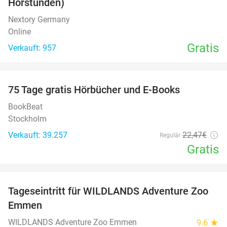
Hörstunden)
Nextory Germany
Online
Gratis
Verkauft: 957
favorite_border
100%
75 Tage gratis Hörbücher und E-Books
BookBeat
Stockholm
Verkauft: 39.257
22
,47
€
Regulär
Gratis
favorite_border
Tageseintritt für WILDLANDS Adventure Zoo
24%
Emmen
WILDLANDS Adventure Zoo Emmen
9.6
star