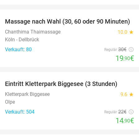
favorite_border
Massage nach Wahl (30, 60 oder 90 Minuten)
34%
Chanthima Thaimassage
10.0
star
Köln - Dellbrück
Verkauft: 80
30€
Regulär
19
€
,90
favorite_border
Eintritt Kletterpark Biggesee (3 Stunden)
32%
Kletterpark Biggesee
9.6
star
Olpe
Verkauft: 504
22€
Regulär
14
€
,90
favorite_border