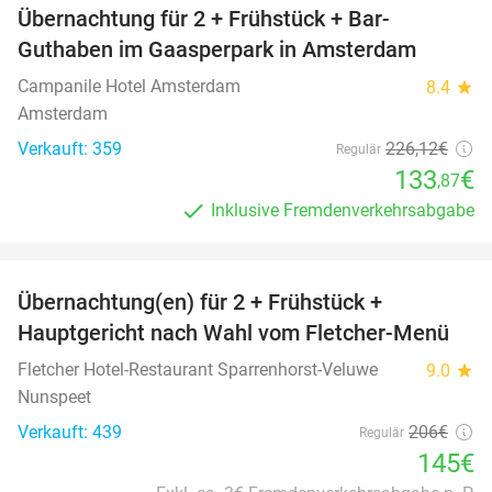
Übernachtung für 2 + Frühstück + Bar-
41%
Guthaben im Gaasperpark in Amsterdam
Campanile Hotel Amsterdam
8.4
star
Amsterdam
Verkauft: 359
226
,12
€
Regulär
133
€
,87
Inklusive Fremdenverkehrsabgabe
favorite_border
Übernachtung(en) für 2 + Frühstück +
30%
Hauptgericht nach Wahl vom Fletcher-Menü
Fletcher Hotel-Restaurant Sparrenhorst-Veluwe
9.0
star
Nunspeet
Verkauft: 439
206€
Regulär
145€