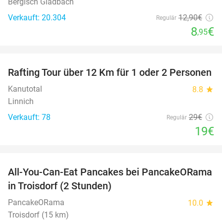
Bergisch Gladbach
Verkauft: 20.304
12
,90
€
Regulär
8
€
,95
favorite_border
Rafting Tour über 12 Km für 1 oder 2 Personen
34%
Kanutotal
8.8
star
Linnich
Verkauft: 78
29€
Regulär
19€
favorite_border
All-You-Can-Eat Pancakes bei PancakeORama
43%
in Troisdorf (2 Stunden)
PancakeORama
10.0
star
Troisdorf (15 km)