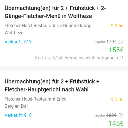
Übernachtung(en) für 2 + Frühstück + 2-
13%
Gänge-Fletcher-Menü in Wolfheze
Fletcher Hotel-Restaurant De Buunderkamp
9.3
star
Wolfheze
Verkauft: 513
179€
Regulär
155€
Exkl. ca. 3,15€ Fremdenverkehrsabgabe p. P.
favorite_border
Übernachtung(en) für 2 + Frühstück +
21%
Fletcher-Hauptgericht nach Wahl
Fletcher Hotel-Restaurant Erica
9.2
star
Berg en Dal
Verkauft: 918
183€
Regulär
145€