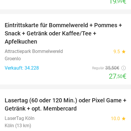
19
€
,99
favorite_border
Eintrittskarte für Bommelwereld + Pommes +
23%
Snack + Getränk oder Kaffee/Tee +
Apfelkuchen
Attractiepark Bommelwereld
9.5
star
Groenlo
Verkauft: 34.228
35
,50
€
Regulär
27
€
,50
favorite_border
Lasertag (60 oder 120 Min.) oder Pixel Game +
31%
Getränk + opt. Membercard
LaserTag Köln
10.0
star
Köln (13 km)