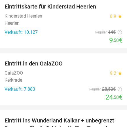
Eintrittskarte für Kinderstad Heerlen
32%
Kinderstad Heerlen
8.9
star
Heerlen
Verkauft: 10.127
14€
Regulär
9
€
,50
favorite_border
Eintritt in den GaiaZOO
14%
GaiaZOO
9.2
star
Kerkrade
Verkauft: 7.883
28
,50
€
Regulär
24
€
,50
favorite_border
Eintritt ins Wunderland Kalkar + unbegrenzt
32%