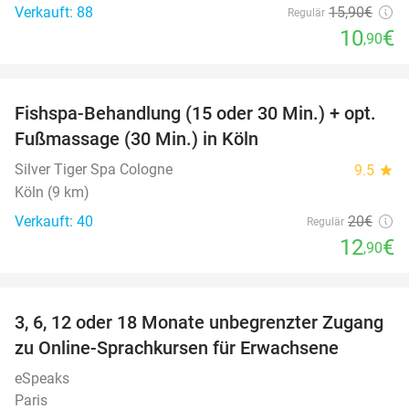
Verkauft: 88
15
,90
€
Regulär
10
€
,90
favorite_border
Fishspa-Behandlung (15 oder 30 Min.) + opt.
36%
Fußmassage (30 Min.) in Köln
Silver Tiger Spa Cologne
9.5
star
Köln (9 km)
Verkauft: 40
20€
Regulär
12
€
,90
favorite_border
3, 6, 12 oder 18 Monate unbegrenzter Zugang
88%
zu Online-Sprachkursen für Erwachsene
eSpeaks
Paris