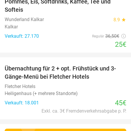
Pommes, Eis, Softdrinks, Kaffee, Tee und
Softeis
Wunderland Kalkar
8.9
star
Kalkar
Verkauft: 27.170
36
,50
€
Regulär
25€
favorite_border
Übernachtung für 2 + opt. Frühstück und 3-
Gänge-Menü bei Fletcher Hotels
Fletcher Hotels
Heiligenhaus (+ mehrere Standorte)
45€
Verkauft: 18.001
Exkl. ca. 3€ Fremdenverkehrsabgabe p. P.