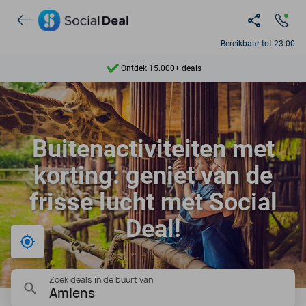
Bereikbaar tot 23:00
Ontdek 15.000+ deals
7 dagen per week beschikbaar
10+ miljoen leden
Buitenactiviteiten met
9,4
korting: geniet van de
Ontdek 15.000+ deals
frisse lucht met Social
Deal!
Bij mij in de buurt
Zoek deals in de buurt van
Amiens