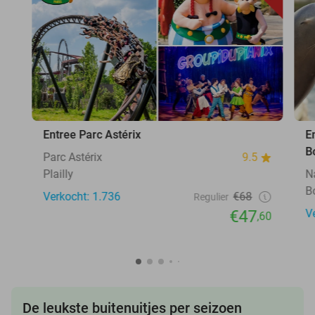
Entree Parc Astérix
E
B
Parc Astérix
9.5
Plailly
N
B
Verkocht: 1.736
€68
Regulier
€47
V
,60
De leukste buitenuitjes per seizoen