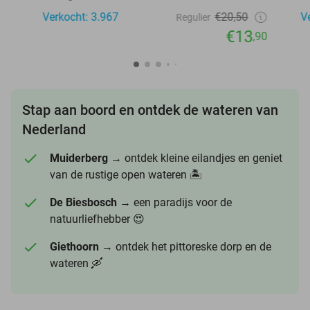
Verkocht: 3.967
€20,50
V
Regulier
€13
,90
Stap aan boord en ontdek de wateren van
Nederland
Muiderberg
→ ontdek kleine eilandjes en geniet
van de rustige open wateren 🏝️
De Biesbosch
→ een paradijs voor de
natuurliefhebber 😍
Giethoorn
→ ontdek het pittoreske dorp en de
wateren 🛶