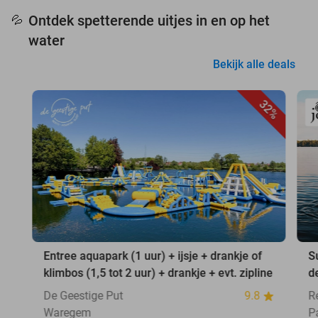
Ontdek spetterende uitjes in en op het
💦
water
Bekijk alle deals
32%
Entree aquapark (1 uur) + ijsje + drankje of
S
klimbos (1,5 tot 2 uur) + drankje + evt. zipline
d
De Geestige Put
9.8
R
Waregem
P