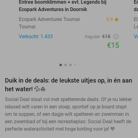
Entree boomklimmen + evt. Legends bij
E
Ecopark Adventures in Doornik
d
Ecopark Adventures Tournai
9.9
E
Tournai
L
Verkocht: 1.433
€18
V
Regulier
€15
Duik in de deals: de leukste uitjes op, in én aan
het water! 💦⛵
Social Deal staat vol met spetterende deals. Of je nu lekker
relaxed wilt varen in een sloep, sportief op je board stapt
om te suppen, of een dagje wilt spetteren en zwemmen in
een zwembad of bij een recreatieplas: Social Deal heeft de
perfecte wateractiviteit met hoge korting voor je! 💙