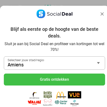
Blijf als eerste op de hoogte van de beste
Bekijk nog meer topdeals in jouw omgeving
deals.
Sluit je aan bij Social Deal en profiteer van kortingen tot wel
70%!
Selecteer jouw stad/regio:
Amiens
Voordelig genieten in Amiens: haal deal-inspiratie uit
onze blogs
Gratis ontdekken
Visitez Eauzone SPA à prix réduit à Amiens
Allez au spa à Amiens et ses environs
Petit-déjeuner et lunch à Amiens
Mangez des sushis à Amiens