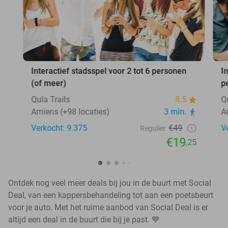
Interactief stadsspel voor 2 tot 6 personen
I
(of meer)
p
Qula Trails
8.5
Q
Amiens (+98 locaties)
3 min.
A
Verkocht: 9.375
€49
V
Regulier
€19
,25
Ontdek nog veel meer deals bij jou in de buurt met Social
Deal, van een kappersbehandeling tot aan een poetsbeurt
voor je auto. Met het ruime aanbod van Social Deal is er
altijd een deal in de buurt die bij je past. 💙