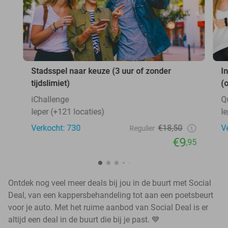
Stadsspel naar keuze (3 uur of zonder
I
tijdslimiet)
(
iChallenge
Q
Ieper (+121 locaties)
I
Verkocht: 730
€18,50
V
Regulier
€9
,95
Ontdek nog veel meer deals bij jou in de buurt met Social
Deal, van een kappersbehandeling tot aan een poetsbeurt
voor je auto. Met het ruime aanbod van Social Deal is er
altijd een deal in de buurt die bij je past. 💙