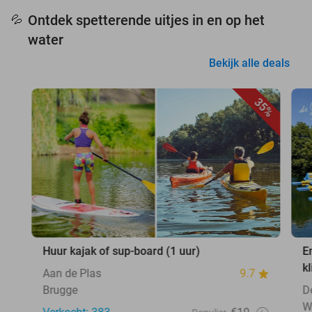
Ontdek spetterende uitjes in en op het
💦
water
Bekijk alle deals
35%
Huur kajak of sup-board (1 uur)
E
k
Aan de Plas
9.7
Brugge
D
W