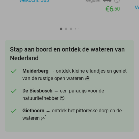
Verkocht: 383
€10
Regulier
€6
V
,50
Stap aan boord en ontdek de wateren van
Nederland
Muiderberg
→ ontdek kleine eilandjes en geniet
van de rustige open wateren 🏝️
De Biesbosch
→ een paradijs voor de
natuurliefhebber 😍
Giethoorn
→ ontdek het pittoreske dorp en de
wateren 🛶