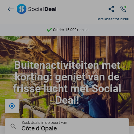
Bereikbaar tot 23:00
Ontdek 15.000+ deals
7 dagen per week beschikbaar
10+ miljoen leden
Buitenactiviteiten met
9,4
korting: geniet van de
Ontdek 15.000+ deals
frisse lucht met Social
Deal!
Bij mij in de buurt
Zoek deals in de buurt van
Côte d'Opale