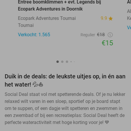
Entree boomklimmen + evt. Legends bij
A
Ecopark Adventures in Doornik
A
Ecopark Adventures Tournai
9.9
K
Tournai
V
Verkocht: 1.565
€18
Regulier
€15
Duik in de deals: de leukste uitjes op, in én aan
het water! 💦⛵
Social Deal staat vol met spetterende deals. Of je nu lekker
relaxed wilt varen in een sloep, sportief op je board stapt
om te suppen, of een dagje wilt spetteren en zwemmen in
een zwembad of bij een recreatieplas: Social Deal heeft de
perfecte wateractiviteit met hoge korting voor je! 💙