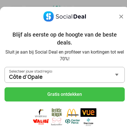
Blijf als eerste op de hoogte van de beste
Bekijk nog meer topdeals in jouw omgeving
deals.
Sluit je aan bij Social Deal en profiteer van kortingen tot wel
70%!
Selecteer jouw stad/regio:
Côte d'Opale
Voordelig genieten in Côte d'Opale: haal deal-inspiratie uit
onze blogs
Gratis ontdekken
Visitez Eauzone SPA à prix réduit à Côte d'Opale
Allez au spa à Côte d'Opale et ses environs
Petit-déjeuner et lunch à Côte d'Opale
Mangez des sushis à Côte d'Opale