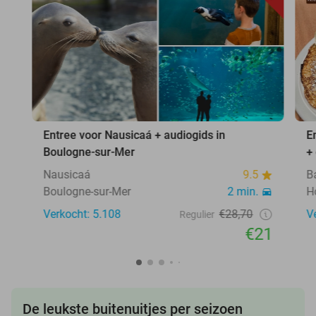
Entree voor Nausicaá + audiogids in
E
Boulogne-sur-Mer
+
Nausicaá
9.5
B
Boulogne-sur-Mer
2 min.
H
Verkocht: 5.108
€28,70
V
Regulier
€21
De leukste buitenuitjes per seizoen