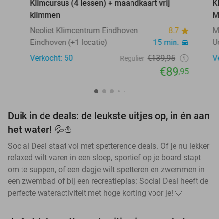
Klimcursus (4 lessen) + maandkaart vrij
K
klimmen
M
Neoliet Klimcentrum Eindhoven
8.7
M
Eindhoven (+1 locatie)
15 min.
U
Verkocht: 50
€139,95
V
Regulier
€89
,95
Duik in de deals: de leukste uitjes op, in én aan
het water! 💦⛵
Social Deal staat vol met spetterende deals. Of je nu lekker
relaxed wilt varen in een sloep, sportief op je board stapt
om te suppen, of een dagje wilt spetteren en zwemmen in
een zwembad of bij een recreatieplas: Social Deal heeft de
perfecte wateractiviteit met hoge korting voor je! 💙