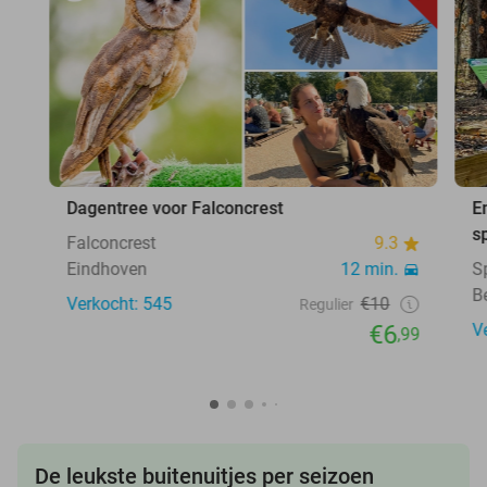
Dagentree voor Falconcrest
E
s
Falconcrest
9.3
Eindhoven
12 min.
S
B
Verkocht: 545
€10
Regulier
€6
V
,99
De leukste buitenuitjes per seizoen