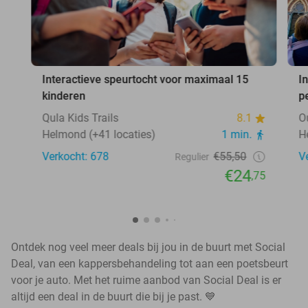
Interactieve speurtocht voor maximaal 15
I
kinderen
p
Qula Kids Trails
8.1
O
Helmond (+41 locaties)
1 min.
H
Verkocht: 678
€55,50
V
Regulier
€24
,75
Ontdek nog veel meer deals bij jou in de buurt met Social
Deal, van een kappersbehandeling tot aan een poetsbeurt
voor je auto. Met het ruime aanbod van Social Deal is er
altijd een deal in de buurt die bij je past. 💙