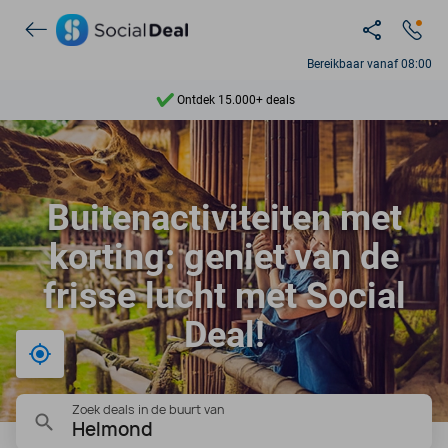
Bereikbaar vanaf 08:00
Ontdek 15.000+ deals
7 dagen per week beschikbaar
10+ miljoen leden
Buitenactiviteiten met
9,4
korting: geniet van de
Ontdek 15.000+ deals
frisse lucht met Social
Deal!
Bij mij in de buurt
Zoek deals in de buurt van
Helmond