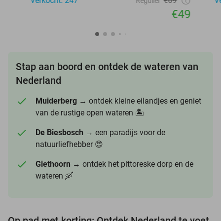
Verkocht: 247
€69
V
Regulier
€49
Stap aan boord en ontdek de wateren van
Nederland
Muiderberg
→ ontdek kleine eilandjes en geniet
van de rustige open wateren 🏝️
De Biesbosch
→ een paradijs voor de
natuurliefhebber 😍
Giethoorn
→ ontdek het pittoreske dorp en de
wateren 🛶
Op pad met korting: Ontdek Nederland te voet