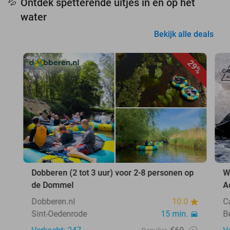
Ontdek spetterende uitjes in en op het
💦
water
Bekijk alle deals
29%
Dobberen (2 tot 3 uur) voor 2-8 personen op
W
de Dommel
A
Dobberen.nl
10.0
C
Sint-Oedenrode
15 min.
B