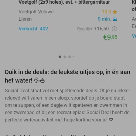
Voetgolf (2x9 holes), evt. + bittergarnituur
K
o
Voetgolf Veluwe
10.0
Lieren
9 min.
A
E
Verkocht: 402
€16,50
Regulier
€9
V
,95
Duik in de deals: de leukste uitjes op, in én aan
het water! 💦⛵
Social Deal staat vol met spetterende deals. Of je nu lekker
relaxed wilt varen in een sloep, sportief op je board stapt
om te suppen, of een dagje wilt spetteren en zwemmen in
een zwembad of bij een recreatieplas: Social Deal heeft de
perfecte wateractiviteit met hoge korting voor je! 💙