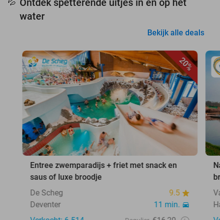
Ontdek spetterende uitjes in en op het
💦
water
Bekijk alle deals
20%
Entree zwemparadijs + friet met snack en
N
saus of luxe broodje
b
De Scheg
9.5
V
Deventer
11 min.
H