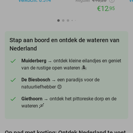
Verkocht: 6.514
€16,20
V
Regulier
€12
,95
Stap aan boord en ontdek de wateren van
Nederland
Muiderberg
→ ontdek kleine eilandjes en geniet
van de rustige open wateren 🏝️
De Biesbosch
→ een paradijs voor de
natuurliefhebber 😍
Giethoorn
→ ontdek het pittoreske dorp en de
wateren 🛶
Op pad met korting: Ontdek Nederland te voet