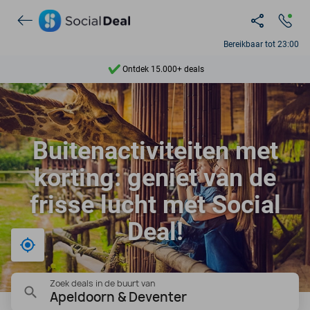
Bereikbaar tot 23:00
Ontdek 15.000+ deals
7 dagen per week beschikbaar
10+ miljoen leden
Buitenactiviteiten met
9,4
korting: geniet van de
Ontdek 15.000+ deals
frisse lucht met Social
Deal!
Bij mij in de buurt
Zoek deals in de buurt van
Apeldoorn & Deventer