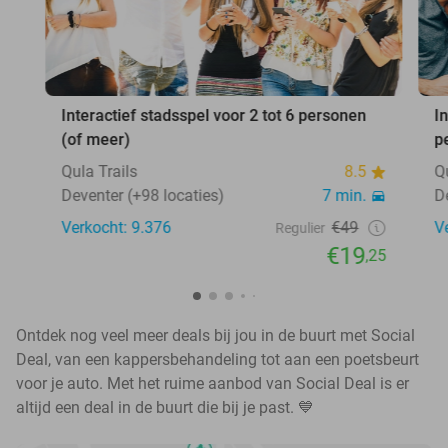
Interactief stadsspel voor 2 tot 6 personen
I
(of meer)
p
Qula Trails
8.5
Q
Deventer (+98 locaties)
7 min.
D
Verkocht: 9.376
€49
V
Regulier
€19
,25
Ontdek nog veel meer deals bij jou in de buurt met Social
Deal, van een kappersbehandeling tot aan een poetsbeurt
voor je auto. Met het ruime aanbod van Social Deal is er
altijd een deal in de buurt die bij je past. 💙