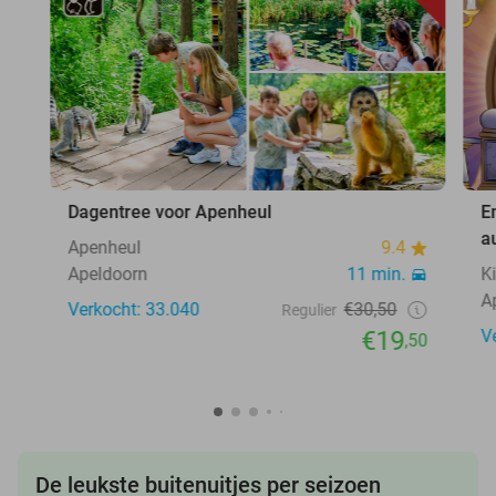
Dagentree voor Apenheul
E
a
Apenheul
9.4
Apeldoorn
11 min.
K
A
Verkocht: 33.040
€30,50
Regulier
€19
V
,50
De leukste buitenuitjes per seizoen