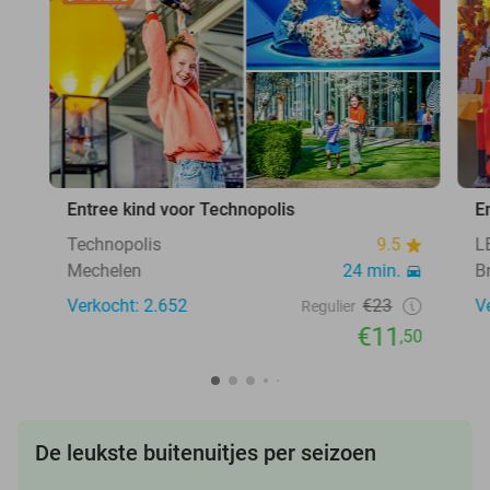
Entree kind voor Technopolis
E
Technopolis
9.5
L
Mechelen
24 min.
B
Verkocht: 2.652
€23
V
Regulier
€11
,50
De leukste buitenuitjes per seizoen