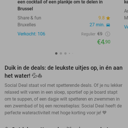
een cocktail of een plankje om te delen in
k
Brussel
A
Share & fun
9.8
M
Bruxelles
27 min.
V
Verkocht: 106
€9
Regulier
€4
,90
Duik in de deals: de leukste uitjes op, in én aan
het water! 💦⛵
Social Deal staat vol met spetterende deals. Of je nu lekker
relaxed wilt varen in een sloep, sportief op je board stapt
om te suppen, of een dagje wilt spetteren en zwemmen in
een zwembad of bij een recreatieplas: Social Deal heeft de
perfecte wateractiviteit met hoge korting voor je! 💙