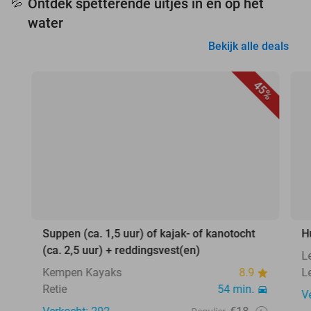
Ontdek spetterende uitjes in en op het
💦
water
Bekijk alle deals
45%
Suppen (ca. 1,5 uur) of kajak- of kanotocht
H
(ca. 2,5 uur) + reddingsvest(en)
L
Kempen Kayaks
8.9
L
Retie
54 min.
V