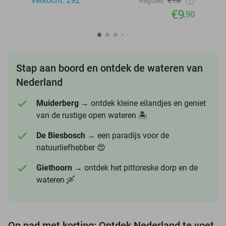
Verkocht: 292
€18
Regulier
€9
,90
Stap aan boord en ontdek de wateren van
Nederland
Muiderberg
→ ontdek kleine eilandjes en geniet
van de rustige open wateren 🏝️
De Biesbosch
→ een paradijs voor de
natuurliefhebber 😍
Giethoorn
→ ontdek het pittoreske dorp en de
wateren 🛶
Op pad met korting: Ontdek Nederland te voet