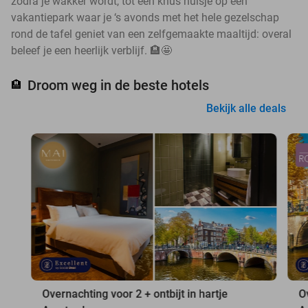
zodra je wakker wordt, tot een knus huisje op een
vakantiepark waar je ‘s avonds met het hele gezelschap
rond de tafel geniet van een zelfgemaakte maaltijd: overal
beleef je een heerlijk verblijf. 🏨🤩
Droom weg in de beste hotels
🏨
Bekijk alle deals
Overnachting voor 2 + ontbijt in hartje
O