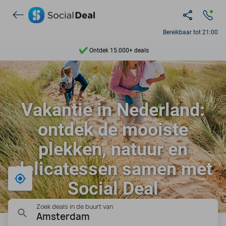
Bereikbaar tot 21:00
Ontdek 15.000+ deals
7 dagen per week beschikbaar
10+ miljoen leden
9,4
Vakantie in Nederland:
Ontdek 15.000+ deals
ontdek de mooiste
plekken, natuur en
delicatessen samen met
Bij mij in de buurt
Social Deal
Zoek deals in de buurt van
Amsterdam