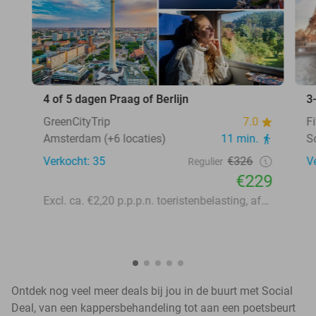
4 of 5 dagen Praag of Berlijn
3
GreenCityTrip
7.0
F
Amsterdam (+6 locaties)
11 min.
S
Verkocht: 35
€326
V
Regulier
€229
Excl. ca. €2,20 p.p.p.n. toeristenbelasting, afhankelijk van de bestemming en het hotel
Ontdek nog veel meer deals bij jou in de buurt met Social
Deal, van een kappersbehandeling tot aan een poetsbeurt