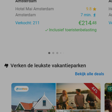
Amsterdam
A
Hotel Mai Amsterdam
9.8
H
Amsterdam
7 min.
A
€214
Verkocht: 211
,48
V
Inclusief toeristenbelasting
Verken de leukste vakantieparken
🏘️
Bekijk alle deals
44%