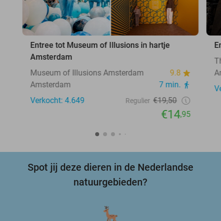
Entree tot Museum of Illusions in hartje
E
Amsterdam
T
Museum of Illusions Amsterdam
9.8
A
Amsterdam
7 min.
V
Verkocht: 4.649
€19,50
Regulier
€14
,95
Spot jij deze dieren in de Nederlandse
natuurgebieden?