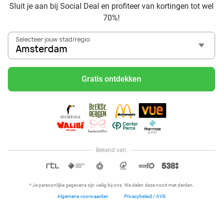
Sluit je aan bij Social Deal en profiteer van kortingen tot wel
Geniet van je vakantie in Amsterdam in Nederland met
70%!
Social Deal
Ontdek voordelig Pilates in Amsterdam - Social Deal
Selecteer jouw stad/regio:
Ervaar de kwaliteit van het Van der Valk hotel in
Amsterdam
Amsterdam en omgeving
Voordelig genieten bij Sunparks met korting vanuit
Gratis ontdekken
Amsterdam
Ervaar de warme sfeer van het Douwe Egberts Café
Met hoge korting naar de zonnebank in Amsterdam
Skiën met korting in Amsterdam? Ontdek de leukste
skihallen en indoor skibanen
Schaatsen in Amsterdam en omgeving
Bekend van:
Hoi, onze klantenservice is open,
dus als je een vraag hebt helpen
OPEN IN APP
we je graag!
* Je persoonlijke gegevens zijn veilig bij ons. We delen deze nooit met derden.
Algemene voorwaarden
Privacybeleid / AVG
Home
Dichtbij
Restaurants
Hotels
Menu