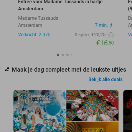
Entree voor Madame Tussauds in hartje
E
Amsterdam
(
Madame Tussauds
B
Amsterdam
7 min.
A
Verkocht: 2.075
€20,25
V
Regulier
€16
,50
Maak je dag compleet met de leukste uitjes
🎳
Bekijk alle deals
23%