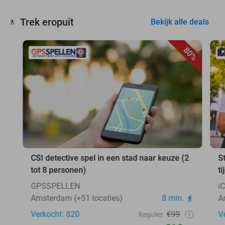
Trek eropuit
🚶
Bekijk alle deals
80%
CSI detective spel in een stad naar keuze (2
S
tot 8 personen)
ti
GPSSPELLEN
i
Amsterdam (+51 locaties)
8 min.
A
Verkocht: 820
€99
V
Regulier