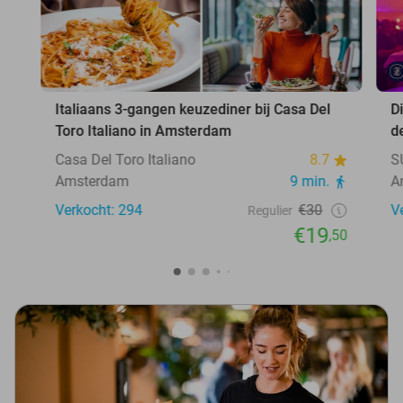
Italiaans 3-gangen keuzediner bij Casa Del
D
Toro Italiano in Amsterdam
d
Casa Del Toro Italiano
8.7
S
Amsterdam
9 min.
A
Verkocht: 294
€30
V
Regulier
€19
,50