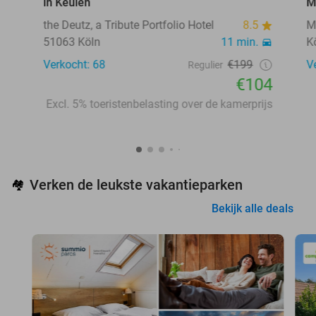
in Keulen
M
the Deutz, a Tribute Portfolio Hotel
8.5
M
51063 Köln
11 min.
K
Verkocht: 68
€199
V
Regulier
€104
Excl. 5% toeristenbelasting over de kamerprijs
Verken de leukste vakantieparken
🏘️
Bekijk alle deals