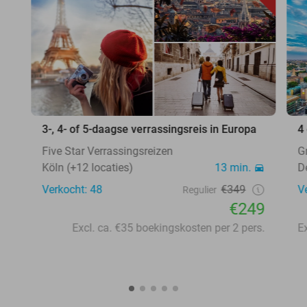
3-, 4- of 5-daagse verrassingsreis in Europa
4
Five Star Verrassingsreizen
G
Köln (+12 locaties)
13 min.
D
Verkocht: 48
€349
V
Regulier
€249
Excl. ca. €35 boekingskosten per 2 pers.