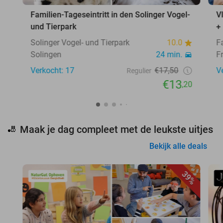
Familien-Tageseintritt in den Solinger Vogel-
V
und Tierpark
+
Solinger Vogel- und Tierpark
10.0
F
Solingen
24 min.
F
Verkocht: 17
€17,50
V
Regulier
€13
,20
Maak je dag compleet met de leukste uitjes
🎳
Bekijk alle deals
39%