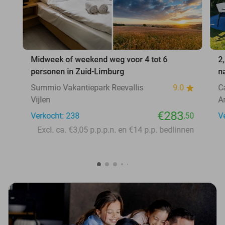
Midweek of weekend weg voor 4 tot 6
2
personen in Zuid-Limburg
n
Summio Vakantiepark Reevallis
9.0
C
Vijlen
A
€283
Verkocht: 238
,50
V
Excl. ca. €3,05 p.p.p.n. en €14 p.p. bedlinnen