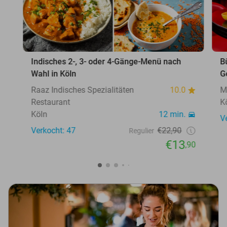
Indisches 2-, 3- oder 4-Gänge-Menü nach
B
Wahl in Köln
G
Raaz Indisches Spezialitäten
10.0
M
Restaurant
K
Köln
12 min.
V
Verkocht: 47
€22,90
Regulier
€13
,90