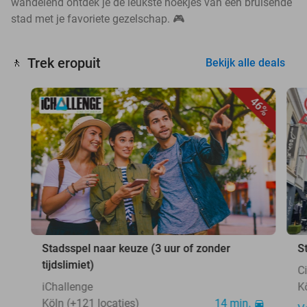
wandelend ontdek je de leukste hoekjes van een bruisende
stad met je favoriete gezelschap. 🎮
Trek eropuit
🚶
Bekijk alle deals
46%
Stadsspel naar keuze (3 uur of zonder
S
tijdslimiet)
C
iChallenge
K
Köln (+121 locaties)
14 min.