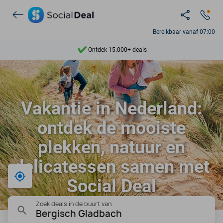
Ontdek 15.000+ deals
Bereikbaar vanaf 07:00
7 dagen per week beschikbaar
10+ miljoen leden
9,4
Vakantie in Nederland:
Ontdek 15.000+ deals
ontdek de mooiste
plekken, natuur en
delicatessen samen met
Bij mij in de buurt
Social Deal
Zoek deals in de buurt van
Bergisch Gladbach