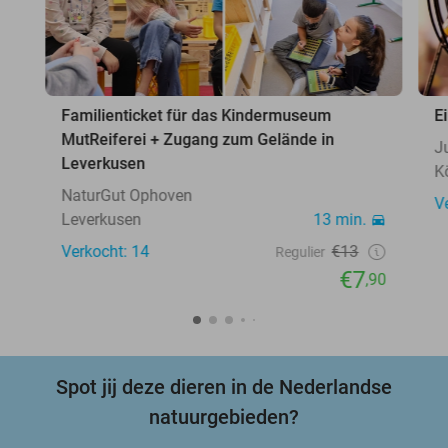
Familienticket für das Kindermuseum
E
MutReiferei + Zugang zum Gelände in
J
Leverkusen
K
NaturGut Ophoven
V
Leverkusen
13 min.
Verkocht: 14
€13
Regulier
€7
,90
Spot jij deze dieren in de Nederlandse
natuurgebieden?