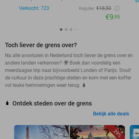
V
Verkocht: 723
€18,50
Regulier
€9
,95
Toch liever de grens over?
Na alle avonturen in Nederland toch liever de grens over en
andere landen verkennen? 🌍 Boek dan voordelig een
meerdaagse trip naar bijvoorbeeld Londen of Parijs. Snuif
de cultuur in deze prachtige steden en kom met een koffer
vol leuke herinneringen weer terug. 🧳
Ontdek steden over de grens
🧳
Bekijk alle deals
29%