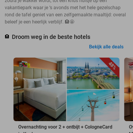
zodra je wakker wordt, tot een knus huisje op een
vakantiepark waar je ‘s avonds met het hele gezelschap
rond de tafel geniet van een zelfgemaakte maaltijd: overal
beleef je een heerlijk verblijf. 🏨🤩
Droom weg in de beste hotels
🏨
Bekijk alle deals
48%
Overnachting voor 2 + ontbijt + CologneCard
O