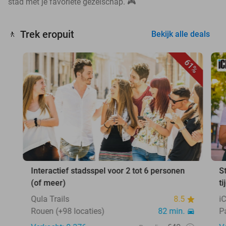
stad met je favoriete gezelschap. 🎮
Trek eropuit
🚶
Bekijk alle deals
61%
Interactief stadsspel voor 2 tot 6 personen
S
(of meer)
ti
Qula Trails
8.5
i
Rouen (+98 locaties)
82 min.
P