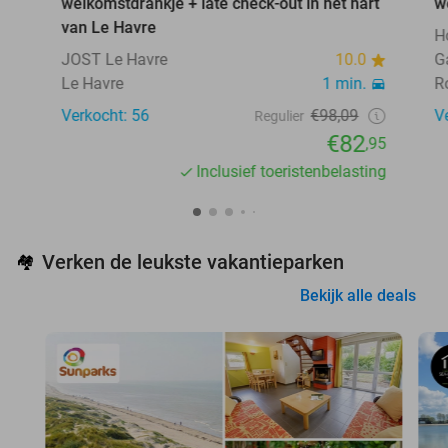
welkomstdrankje + late check-out in het hart
w
van Le Havre
H
JOST Le Havre
10.0
G
Le Havre
1 min.
R
Verkocht: 56
€98,09
V
Regulier
€82
,95
Inclusief toeristenbelasting
Verken de leukste vakantieparken
🏘️
Bekijk alle deals