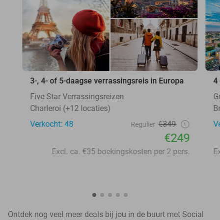
3-, 4- of 5-daagse verrassingsreis in Europa
4
Five Star Verrassingsreizen
G
Charleroi (+12 locaties)
B
Verkocht: 48
€349
V
Regulier
€249
Excl. ca. €35 boekingskosten per 2 pers.
Ontdek nog veel meer deals bij jou in de buurt met Social