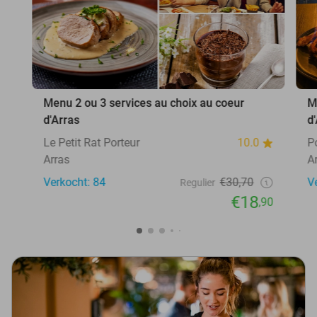
Menu 2 ou 3 services au choix au coeur
M
d'Arras
d
Le Petit Rat Porteur
10.0
P
Arras
A
Verkocht: 84
€30,70
V
Regulier
€18
,90