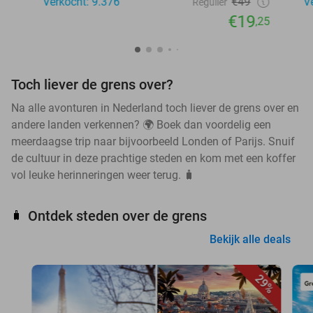
Verkocht: 9.376
€49
V
Regulier
€19
,25
Toch liever de grens over?
Na alle avonturen in Nederland toch liever de grens over en
andere landen verkennen? 🌍 Boek dan voordelig een
meerdaagse trip naar bijvoorbeeld Londen of Parijs. Snuif
de cultuur in deze prachtige steden en kom met een koffer
vol leuke herinneringen weer terug. 🧳
Ontdek steden over de grens
🧳
Bekijk alle deals
29%