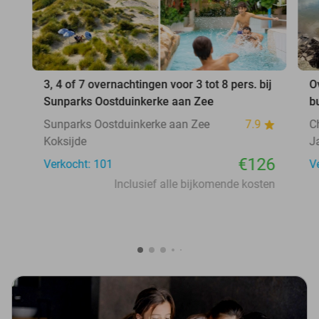
3, 4 of 7 overnachtingen voor 3 tot 8 pers. bij
O
Sunparks Oostduinkerke aan Zee
b
Sunparks Oostduinkerke aan Zee
7.9
C
Koksijde
J
€126
Verkocht: 101
V
Inclusief alle bijkomende kosten