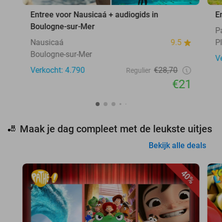
Entree voor Nausicaá + audiogids in
E
Boulogne-sur-Mer
P
Nausicaá
9.5
Pl
Boulogne-sur-Mer
V
Verkocht: 4.790
€28,70
Regulier
€21
Maak je dag compleet met de leukste uitjes
🎳
Bekijk alle deals
40%