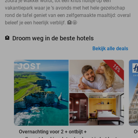
zodra je wakker wordt, tot een knus huisje op een
vakantiepark waar je ‘s avonds met het hele gezelschap
rond de tafel geniet van een zelfgemaakte maaltijd: overal
beleef je een heerlijk verblijf. 🏨🤩
Droom weg in de beste hotels
🏨
Bekijk alle deals
15%
Overnachting voor 2 + ontbijt +
O