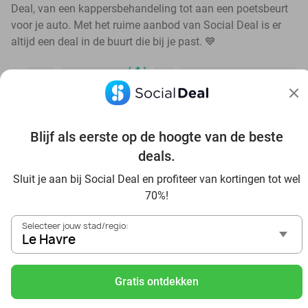
Deal, van een kappersbehandeling tot aan een poetsbeurt
voor je auto. Met het ruime aanbod van Social Deal is er
altijd een deal in de buurt die bij je past. 💙
Blijf als eerste op de hoogte van de beste
Ontdek de beste deals bij jou in de buurt
deals.
Sluit je aan bij Social Deal en profiteer van kortingen tot wel
70%!
Selecteer jouw stad/regio:
Le Havre
Voordelig genieten in Le Havre: haal deal-inspiratie uit
onze blogs
Gratis ontdekken
Visitez Eauzone SPA à prix réduit à Le Havre