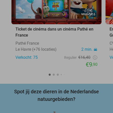
Ticket de cinéma dans un cinéma Pathé en
E
France
G
Pathé France
C
Le Havre (+76 locaties)
2 min.
H
Verkocht: 75
€16,40
V
Regulier
€9
,90
Spot jij deze dieren in de Nederlandse
natuurgebieden?