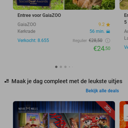
Entree voor GaiaZOO
E
5
GaiaZOO
9.2
Kerkrade
56 min.
A
L
Verkocht: 8.655
€28,50
Regulier
€24
V
,50
Maak je dag compleet met de leukste uitjes
🎳
Bekijk alle deals
30%