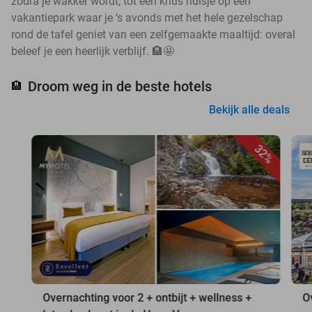
zodra je wakker wordt, tot een knus huisje op een
vakantiepark waar je ‘s avonds met het hele gezelschap
rond de tafel geniet van een zelfgemaakte maaltijd: overal
beleef je een heerlijk verblijf. 🏨🤩
Droom weg in de beste hotels
🏨
Bekijk alle deals
32%
Overnachting voor 2 + ontbijt + wellness +
O