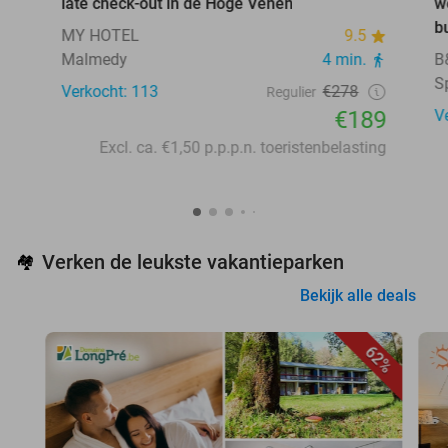
late check-out in de Hoge Venen
w
b
MY HOTEL
9.5
Malmedy
4 min.
B
S
Verkocht: 113
€278
Regulier
€189
V
Excl. ca. €1,50 p.p.p.n. toeristenbelasting
Verken de leukste vakantieparken
🏘️
Bekijk alle deals
62%