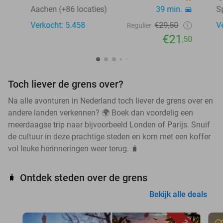
Aachen (+86 locaties)
39 min.
S
Verkocht: 5.458
€29,50
V
Regulier
€21
,50
Toch liever de grens over?
Na alle avonturen in Nederland toch liever de grens over en
andere landen verkennen? 🌍 Boek dan voordelig een
meerdaagse trip naar bijvoorbeeld Londen of Parijs. Snuif
de cultuur in deze prachtige steden en kom met een koffer
vol leuke herinneringen weer terug. 🧳
Ontdek steden over de grens
🧳
Bekijk alle deals