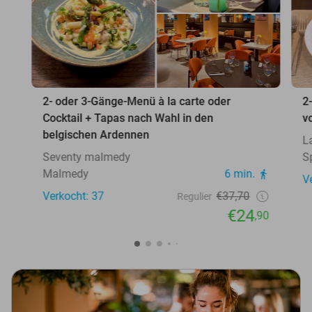
2- oder 3-Gänge-Menü à la carte oder
2
Cocktail + Tapas nach Wahl in den
v
belgischen Ardennen
L
Seventy malmedy
S
Malmedy
6 min.
V
Verkocht: 37
€37,70
Regulier
€24
,90