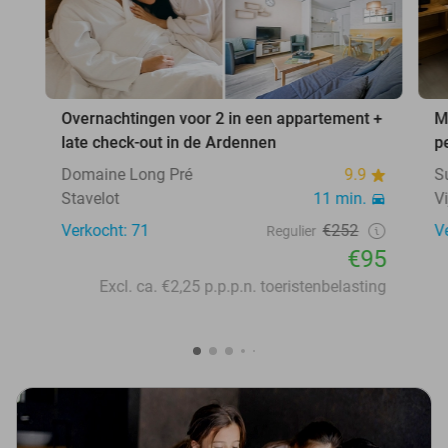
Overnachtingen voor 2 in een appartement +
M
late check-out in de Ardennen
p
Domaine Long Pré
9.9
S
Stavelot
11 min.
Vi
Verkocht: 71
€252
V
Regulier
€95
Excl. ca. €2,25 p.p.p.n. toeristenbelasting