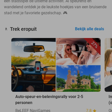
een stadsspel de ultieme activiteit. Al speurend en
wandelend ontdek je de leukste hoekjes van een bruisende
stad met je favoriete gezelschap. 🎮
Trek eropuit
🚶
Bekijk alle deals
27%
Auto-speur-en-belevingsrally voor 2-5
I
personen
(
BeLEEF NaviGames
7.8
Q