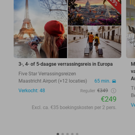
29%
3-, 4- of 5-daagse verrassingsreis in Europa
M
v
Five Star Verrassingsreizen
A
Maastricht Airport (+12 locaties)
65 min.
T
Verkocht: 48
€349
Regulier
B
€249
V
Excl. ca. €35 boekingskosten per 2 pers.